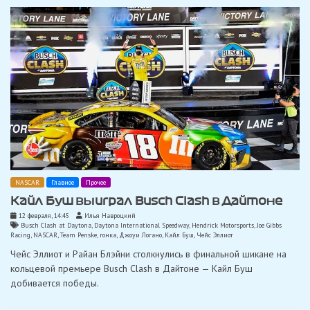
NASCAR
Главное
Прочее
Кайл Буш выиграл Busch Clash в Дайтоне
12 февраля, 14:45
Илья Навроцкий
Busch Clash at Daytona
,
Daytona International Speedway
,
Hendrick Motorsports
,
Joe Gibbs
Racing
,
NASCAR
,
Team Penske
,
гонка
,
Джоуи Логано
,
Кайл Буш
,
Чейс Эллиот
Чейс Эллиот и Райан Блэйни столкнулись в финальной шикане на
кольцевой премьере Busch Clash в Дайтоне — Кайл Буш
добивается победы.