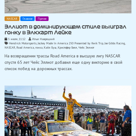
NASCAR
Главное
Прочее
Эллиот в доминирующем стиле выиграл
гонку в Элкхарт Лейке
5 июля, 11:12
Илья Навроцкий
Hendrick Motorsports
,
Jockey Made In America 250 Presented by Kwik Trip
,
Joe Gibbs Racing
,
NASCAR
,
Road America
,
гонка
,
Кайл Буш
,
Кристофер Белл
,
Чейс Эллиот
На возвращении трассы Road America в высшую лигу NASCAR
спустя 65 лет Чейс Эллиот добавил еще одну викторию в свой
список побед на дорожных трассах.