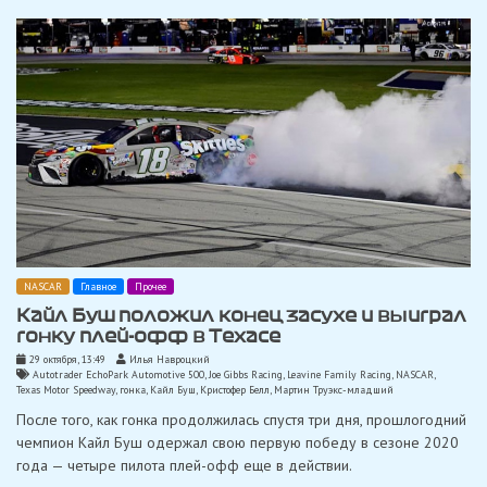
NASCAR
Главное
Прочее
Кайл Буш положил конец засухе и выиграл
гонку плей-офф в Техасе
29 октября, 13:49
Илья Навроцкий
Autotrader EchoPark Automotive 500
,
Joe Gibbs Racing
,
Leavine Family Racing
,
NASCAR
,
Texas Motor Speedway
,
гонка
,
Кайл Буш
,
Кристофер Белл
,
Мартин Труэкс-младший
После того, как гонка продолжилась спустя три дня, прошлогодний
чемпион Кайл Буш одержал свою первую победу в сезоне 2020
года — четыре пилота плей-офф еще в действии.