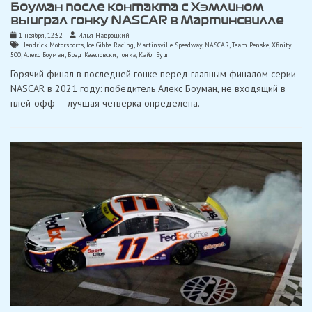
Боуман после контакта с Хэмлином
выиграл гонку NASCAR в Мартинсвилле
1 ноября, 12:52
Илья Навроцкий
Hendrick Motorsports
,
Joe Gibbs Racing
,
Martinsville Speedway
,
NASCAR
,
Team Penske
,
Xfinity
500
,
Алекс Боуман
,
Брэд Кезеловски
,
гонка
,
Кайл Буш
Горячий финал в последней гонке перед главным финалом серии
NASCAR в 2021 году: победитель Алекс Боуман, не входящий в
плей-офф — лучшая четверка определена.