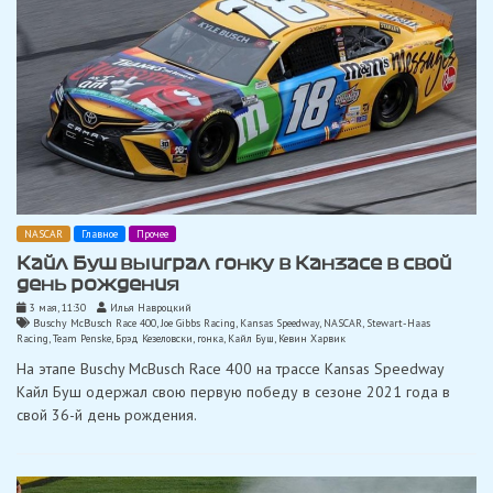
NASCAR
Главное
Прочее
Кайл Буш выиграл гонку в Канзасе в свой
день рождения
3 мая, 11:30
Илья Навроцкий
Buschy McBusch Race 400
,
Joe Gibbs Racing
,
Kansas Speedway
,
NASCAR
,
Stewart-Haas
Racing
,
Team Penske
,
Брэд Кезеловски
,
гонка
,
Кайл Буш
,
Кевин Харвик
На этапе Buschy McBusch Race 400 на трассе Kansas Speedway
Кайл Буш одержал свою первую победу в сезоне 2021 года в
свой 36-й день рождения.