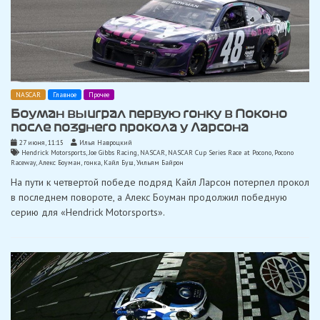
NASCAR
Главное
Прочее
Боуман выиграл первую гонку в Поконо
после позднего прокола у Ларсона
27 июня, 11:15
Илья Навроцкий
Hendrick Motorsports
,
Joe Gibbs Racing
,
NASCAR
,
NASCAR Cup Series Race at Pocono
,
Pocono
Raceway
,
Алекс Боуман
,
гонка
,
Кайл Буш
,
Уильям Байрон
На пути к четвертой победе подряд Кайл Ларсон потерпел прокол
в последнем повороте, а Алекс Боуман продолжил победную
серию для «Hendrick Motorsports».