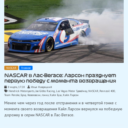
NASCAR
Главное
NASCAR в Лас-Вегасе: Ларсон празднует
первую победу с момента возвращения
8 марта, 17:28
Илья Навроцкий
Hendrick Motorsports
,
Joe Gibbs Racing
,
Las Vegas Motor Speedway
,
NASCAR
,
Pennzoil 400
,
Team Penske
,
Брэд Кезеловски
,
гонка
,
Кайл Буш
,
Кайл Ларсон
Менее чем через год после отстранения и в четвертой гонке с
момента своего возвращения Кайл Ларсон вернулся на победную
дорожку в серии NASCAR в Лас-Вегасе.