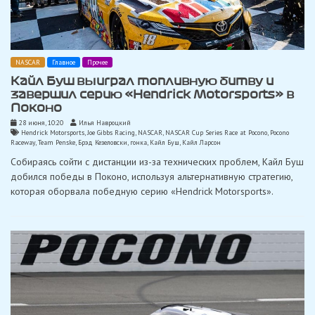
NASCAR
Главное
Прочее
Кайл Буш выиграл топливную битву и
завершил серию «Hendrick Motorsports» в
Поконо
28 июня, 10:20
Илья Навроцкий
Hendrick Motorsports
,
Joe Gibbs Racing
,
NASCAR
,
NASCAR Cup Series Race at Pocono
,
Pocono
Raceway
,
Team Penske
,
Брэд Кезеловски
,
гонка
,
Кайл Буш
,
Кайл Ларсон
Собираясь сойти с дистанции из-за технических проблем, Кайл Буш
добился победы в Поконо, используя альтернативную стратегию,
которая оборвала победную серию «Hendrick Motorsports».