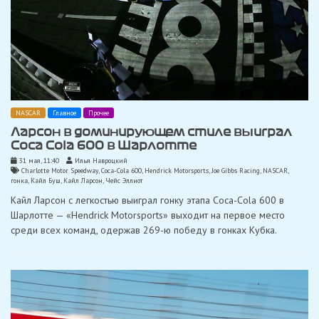
NASCAR
Главное
Прочее
Ларсон в доминирующем стиле выиграл
Coca Cola 600 в Шарлотте
31 мая, 11:40
Илья Навроцкий
Charlotte Motor Speedway
,
Coca-Cola 600
,
Hendrick Motorsports
,
Joe Gibbs Racing
,
NASCAR
,
гонка
,
Кайл Буш
,
Кайл Ларсон
,
Чейс Эллиот
Кайл Ларсон с легкостью выиграл гонку этапа Coca-Cola 600 в
Шарлотте — «Hendrick Motorsports» выходит на первое место
среди всех команд, одержав 269-ю победу в гонках Кубка.