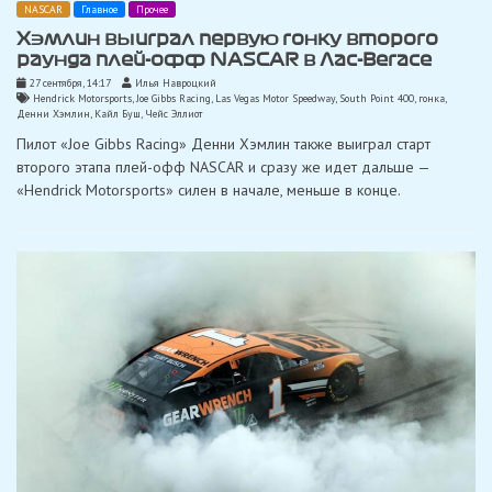
NASCAR
Главное
Прочее
Хэмлин выиграл первую гонку второго
раунда плей-офф NASCAR в Лас-Вегасе
27 сентября, 14:17
Илья Навроцкий
Hendrick Motorsports
,
Joe Gibbs Racing
,
Las Vegas Motor Speedway
,
South Point 400
,
гонка
,
Денни Хэмлин
,
Кайл Буш
,
Чейс Эллиот
Пилот «Joe Gibbs Racing» Денни Хэмлин также выиграл старт
второго этапа плей-офф NASCAR и сразу же идет дальше —
«Hendrick Motorsports» силен в начале, меньше в конце.