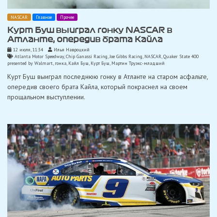
NASCAR
Главное
Прочее
Курт Буш выиграл гонку NASCAR в
Атланте, опередив брата Кайла
12 июля, 11:34
Илья Навроцкий
Atlanta Motor Speedway
,
Chip Ganassi Racing
,
Joe Gibbs Racing
,
NASCAR
,
Quaker State 400
presented by Walmart
,
гонка
,
Кайл Буш
,
Курт Буш
,
Мартин Труэкс-младший
Курт Буш выиграл последнюю гонку в Атланте на старом асфальте,
опередив своего брата Кайла, который покраснел на своем
прощальном выступлении.