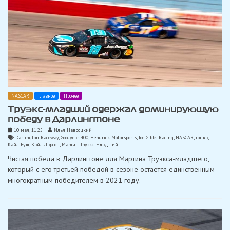
NASCAR
Главное
Прочее
Труэкс-младший одержал доминирующую
победу в Дарлингтоне
10 мая, 11:25
Илья Навроцкий
Darlington Raceway
,
Goodyear 400
,
Hendrick Motorsports
,
Joe Gibbs Racing
,
NASCAR
,
гонка
,
Кайл Буш
,
Кайл Ларсон
,
Мартин Труэкс-младший
Чистая победа в Дарлингтоне для Мартина Труэкса-младшего,
который с его третьей победой в сезоне остается единственным
многократным победителем в 2021 году.