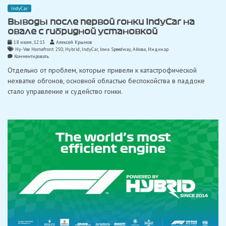
IndyCar
Выводы после первой гонки IndyCar на
овале с гибридной установкой
18 июля, 12:15
Алексей Крымов
Hy-Vee Homefront 250
,
Hybrid
,
IndyCar
,
Iowa Speedway
,
Айова
,
Индикар
on
Комментировать
Выводы
Отдельно от проблем, которые привели к катастрофической
после
первой
нехватке обгонов, основной областью беспокойства в паддоке
гонки
стало управление и судейство гонки.
IndyCar
на
овале
с
гибридной
установкой