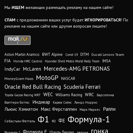
Мы
ИЩЕМ
желающих размещать рекламу на нашем сайте!
СПАМ
с предложением ваших услуг будет
ИГНОРИРОВАТЬСЯ
! По
рекламе на нашем сайте или другим вопросам пишите!
DTM
BWT Alpine
Aston Martin Aramco
Ducati Lenovo Team
Covid-19
FIA
IMSA
Honda HRC Castrol
Hyundai Shell Mobis World Rally Team
Mercedes-AMG PETRONAS
IndyCar
McLaren
MotoGP
MoneyGram Haas
NASCAR
Oracle Red Bull Racing
Scuderia Ferrari
WEC
WRC
Williams Racing
Барселона
Toyota Gazoo Racing WRT
Индикар
Валттери Боттас
Ландо Норрис
Карлос Сайнс
Ралли
Льюис Хэмилтон
Макс Ферстаппен
Марк Маркес
Ф1
Формула-1
ФЕ
Себастьян Феттель
Ф2
гонка
Формула Е
Шарль Леклер
авария
Формула-2