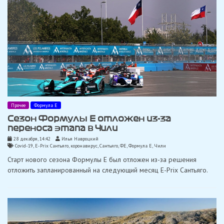
Прочее
Формула Е
Сезон Формулы E отложен из-за
переноса этапа в Чили
28 декабря, 14:42
Илья Навроцкий
Covid-19
,
E-Prix Сантьяго
,
коронавирус
,
Сантьяго
,
ФЕ
,
Формула Е
,
Чили
Старт нового сезона Формулы E был отложен из-за решения
отложить запланированный на следующий месяц E-Prix Сантьяго.