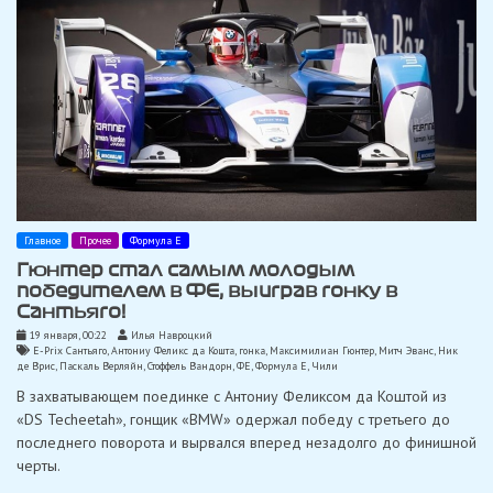
Главное
Прочее
Формула Е
Гюнтер стал самым молодым
победителем в ФЕ, выиграв гонку в
Сантьяго!
19 января, 00:22
Илья Навроцкий
E-Prix Сантьяго
,
Антониу Феликс да Кошта
,
гонка
,
Максимилиан Гюнтер
,
Митч Эванс
,
Ник
де Врис
,
Паскаль Верляйн
,
Стоффель Вандорн
,
ФЕ
,
Формула Е
,
Чили
В захватывающем поединке с Антониу Феликсом да Коштой из
«DS Techeetah», гонщик «BMW» одержал победу с третьего до
последнего поворота и вырвался вперед незадолго до финишной
черты.