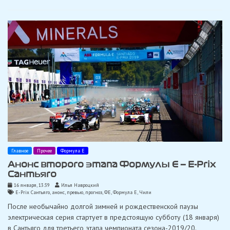
Главное
Прочее
Формула Е
Анонс второго этапа Формулы Е — E-Prix
Сантьяго
16 января, 13:39
Илья Навроцкий
E-Prix Сантьяго
,
анонс
,
превью
,
прогноз
,
ФЕ
,
Формула Е
,
Чили
После необычайно долгой зимней и рождественской паузы
электрическая серия стартует в предстоящую субботу (18 января)
в Сантьяго для третьего этапа чемпионата сезона-2019/20.