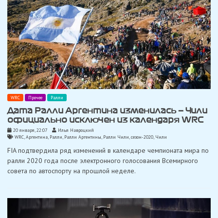
WRC
Прочее
Ралли
Дата Ралли Аргентина изменилась — Чили
официально исключен из календаря WRC
20 января, 22:07
Илья Навроцкий
WRC
,
Аргентина
,
Ралли
,
Ралли Аргентины
,
Ралли Чили
,
сезон-2020
,
Чили
FIA подтвердила ряд изменений в календаре чемпионата мира по
ралли 2020 года после электронного голосования Всемирного
совета по автоспорту на прошлой неделе.