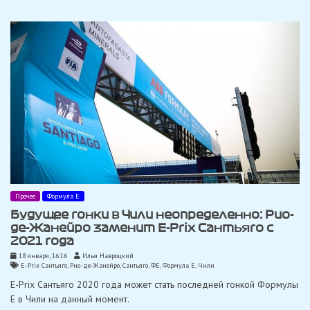
Прочее
Формула Е
Будущее гонки в Чили неопределенно: Рио-
де-Жанейро заменит E-Prix Сантьяго с
2021 года
18 января, 16:16
Илья Навроцкий
E-Prix Сантьяго
,
Рио-де-Жанейро
,
Сантьяго
,
ФЕ
,
Формула Е
,
Чили
E-Prix Сантьяго 2020 года может стать последней гонкой Формулы
E в Чили на данный момент.