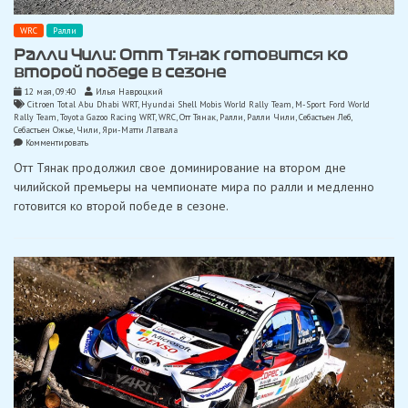
WRC
Ралли
Ралли Чили: Отт Тянак готовится ко
второй победе в сезоне
12 мая, 09:40
Илья Навроцкий
Citroen Total Abu Dhabi WRT
,
Hyundai Shell Mobis World Rally Team
,
M-Sport Ford World
Rally Team
,
Toyota Gazoo Racing WRT
,
WRC
,
Отт Тянак
,
Ралли
,
Ралли Чили
,
Себастьен Леб
,
Себастьен Ожье
,
Чили
,
Яри-Матти Латвала
on
Комментировать
Ралли
Отт Тянак продолжил свое доминирование на втором дне
Чили:
Отт
чилийской премьеры на чемпионате мира по ралли и медленно
Тянак
готовится ко второй победе в сезоне.
готовится
ко
второй
победе
в
сезоне