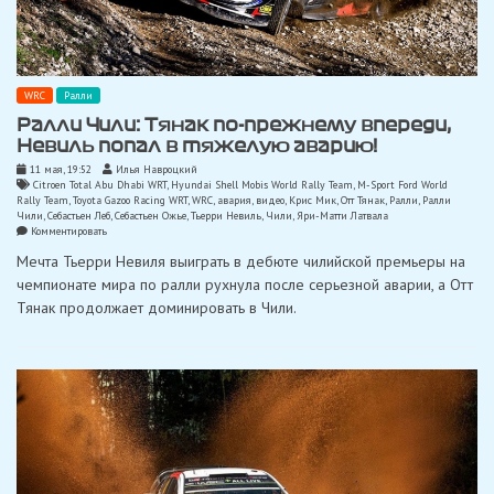
WRC
Ралли
Ралли Чили: Тянак по-прежнему впереди,
Невиль попал в тяжелую аварию!
11 мая, 19:52
Илья Навроцкий
Citroen Total Abu Dhabi WRT
,
Hyundai Shell Mobis World Rally Team
,
M-Sport Ford World
Rally Team
,
Toyota Gazoo Racing WRT
,
WRC
,
авария
,
видео
,
Крис Мик
,
Отт Тянак
,
Ралли
,
Ралли
Чили
,
Себастьен Леб
,
Себастьен Ожье
,
Тьерри Невиль
,
Чили
,
Яри-Матти Латвала
on
Комментировать
Ралли
Мечта Тьерри Невиля выиграть в дебюте чилийской премьеры на
Чили:
Тянак
чемпионате мира по ралли рухнула после серьезной аварии, а Отт
по-
Тянак продолжает доминировать в Чили.
прежнему
впереди,
Невиль
попал
в
тяжелую
аварию!