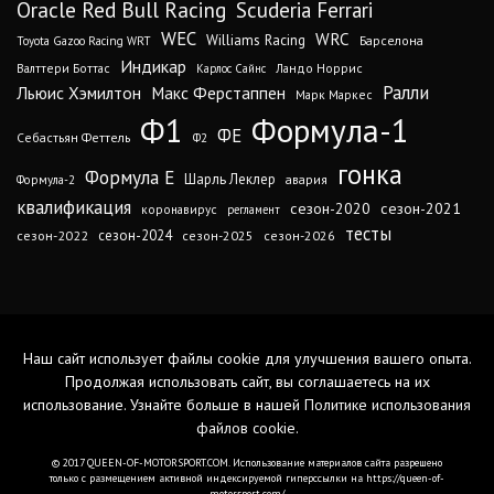
Oracle Red Bull Racing
Scuderia Ferrari
WEC
WRC
Williams Racing
Барселона
Toyota Gazoo Racing WRT
Индикар
Валттери Боттас
Ландо Норрис
Карлос Сайнс
Ралли
Льюис Хэмилтон
Макс Ферстаппен
Марк Маркес
Ф1
Формула-1
ФЕ
Себастьян Феттель
Ф2
гонка
Формула Е
Шарль Леклер
авария
Формула-2
квалификация
сезон-2020
сезон-2021
коронавирус
регламент
тесты
сезон-2024
сезон-2022
сезон-2025
сезон-2026
Наш сайт использует файлы cookie для улучшения вашего опыта.
Продолжая использовать сайт, вы соглашаетесь на их
использование. Узнайте больше в нашей
Политике использования
файлов cookie
.
© 2017 QUEEN-OF-MOTORSPORT.COM. Использование материалов сайта разрешено
только с размещением активной индексируемой гиперссылки на https://queen-of-
motorsport.com/