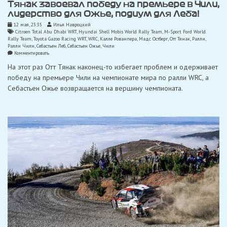
Тянак завоевал победу на премьере в Чили,
лидерство для Ожье, подиум для Леба!
12 мая, 23:35
Илья Навроцкий
Citroen Total Abu Dhabi WRT
,
Hyundai Shell Mobis World Rally Team
,
M-Sport Ford World
Rally Team
,
Toyota Gazoo Racing WRT
,
WRC
,
Калле Рованпера
,
Мадс Остберг
,
Отт Тянак
,
Ралли
,
Ралли Чили
,
Себастьен Леб
,
Себастьен Ожье
,
Чили
on
Комментировать
Тянак
На этот раз Отт Тянак наконец-то избегает проблем и одерживает
завоевал
победу
победу на премьере Чили на чемпионате мира по ралли WRC, а
на
Себастьен Ожье возвращается на вершину чемпионата.
премьере
в
Чили,
лидерство
для
Ожье,
подиум
для
Леба!