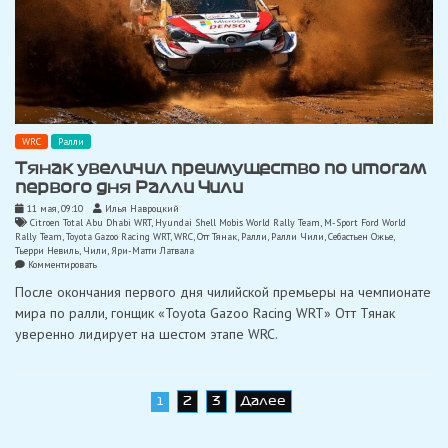
WRC
Ралли
Тянак увеличил преимущество по итогам
первого дня Ралли Чили
11 мая, 09:10
Илья Навроцкий
Citroen Total Abu Dhabi WRT
,
Hyundai Shell Mobis World Rally Team
,
M-Sport Ford World
Rally Team
,
Toyota Gazoo Racing WRT
,
WRC
,
Отт Тянак
,
Ралли
,
Ралли Чили
,
Себастьен Ожье
,
Тьерри Невиль
,
Чили
,
Яри-Матти Латвала
on
Комментировать
Тянак
После окончания первого дня чилийской премьеры на чемпионате
увеличил
преимущество
мира по ралли, гонщик «Toyota Gazoo Racing WRT» Отт Тянак
по
уверенно лидирует на шестом этапе WRC.
итогам
первого
дня
Ралли
Чили
Навигация
2
3
Далее
1
по