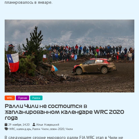
планировалось в январе.
WRC
Прочее
Ралли
Ралли Чили не состоится в
запланированном календаре WRC 2020
года
29 ноября, 14:20
Илья Навроцкий
WRC
,
календарь
,
Ралли Чили
,
сезон-2020
,
Чили
В следующем сезоне мирового ралли FIA WRC этап в Чили не