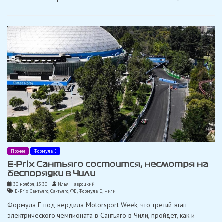
Прочее
Формула Е
E-Prix Сантьяго состоится, несмотря на
беспорядки в Чили
30 ноября, 13:30
Илья Навроцкий
E-Prix Сантьяго
,
Сантьяго
,
ФЕ
,
Формула Е
,
Чили
Формула E подтвердила Motorsport Week, что третий этап
электрического чемпионата в Сантьяго в Чили, пройдет, как и