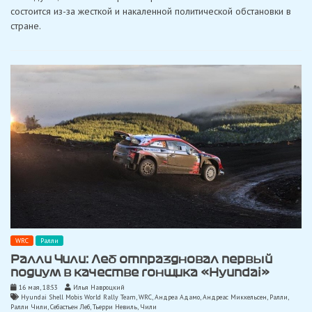
состоится из-за жесткой и накаленной политической обстановки в
стране.
WRC
Ралли
Ралли Чили: Леб отпраздновал первый
подиум в качестве гонщика «Hyundai»
16 мая, 18:53
Илья Навроцкий
Hyundai Shell Mobis World Rally Team
,
WRC
,
Андреа Адамо
,
Андреас Миккельсен
,
Ралли
,
Ралли Чили
,
Себастьен Леб
,
Тьерри Невиль
,
Чили