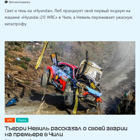
on
Комментировать
Ралли
Свет и тень на «Hyundai»: Леб празднует свой первый подиум на
Чили:
Леб
машине «Hyundai i20 WRC» в Чили, а Невиль переживает ужасную
отпраздновал
катастрофу.
первый
подиум
в
качестве
гонщика
«Hyundai»
WRC
Ралли
Тьерри Невиль рассказал о своей аварии
на премьере в Чили