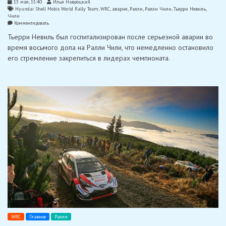
13 мая, 15:40
Илья Навроцкий
Hyundai Shell Mobis World Rally Team
,
WRC
,
авария
,
Ралли
,
Ралли Чили
,
Тьерри Невиль
,
Чили
on
Комментировать
Тьерри
Тьерри Невиль был госпитализирован после серьезной аварии во
Невиль
рассказал
время восьмого допа на Ралли Чили, что немедленно остановило
о
его стремление закрепиться в лидерах чемпионата.
своей
аварии
на
премьере
в
Чили
WRC
Главное
Ралли