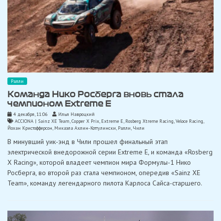
Ралли
Команда Нико Росберга вновь стала
чемпионом Extreme E
4 декабря, 11:06
Илья Навроцкий
ACCIONA | Sainz XE Team
,
Copper X Prix
,
Extreme E
,
Rosberg Xtreme Racing
,
Veloce Racing
,
Йохан Кристофферсон
,
Микаэла Ахлин-Коттулински
,
Ралли
,
Чили
В минувший уик-энд в Чили прошел финальный этап
электрической внедорожной серии Extreme E, и команда «Rosberg
X Racing», которой владеет чемпион мира Формулы-1 Нико
Росберга, во второй раз стала чемпионом, опередив «Sainz XE
Team», команду легендарного пилота Карлоса Сайса-старшего.