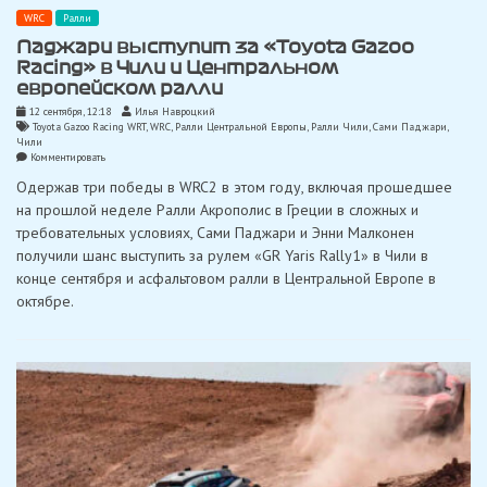
WRC
Ралли
Паджари выступит за «Toyota Gazoo
Racing» в Чили и Центральном
европейском ралли
12 сентября, 12:18
Илья Навроцкий
Toyota Gazoo Racing WRT
,
WRC
,
Ралли Центральной Европы
,
Ралли Чили
,
Сами Паджари
,
Чили
on
Комментировать
Паджари
Одержав три победы в WRC2 в этом году, включая прошедшее
выступит
за
на прошлой неделе Ралли Акрополис в Греции в сложных и
«Toyota
требовательных условиях, Сами Паджари и Энни Малконен
Gazoo
Racing»
получили шанс выступить за рулем «GR Yaris Rally1» в Чили в
в
конце сентября и асфальтовом ралли в Центральной Европе в
Чили
и
октябре.
Центральном
европейском
ралли