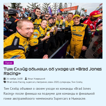
Прочее
Тим Слэйд объявил об уходе из «Brad Jones
Racing»
26 ноября, 16:00
Илья Навроцкий
Brad Jones Racing
,
supercars
,
Австралия
,
сезон-2020
,
суперкары
,
Тим Слэйд
Тим Слэйд объявил о своем уходе из команды «Brad Jones
Racing» после финиша на подиуме для команды в финальной
гонке австралийского чемпионата Supercars в Ньюкасле.