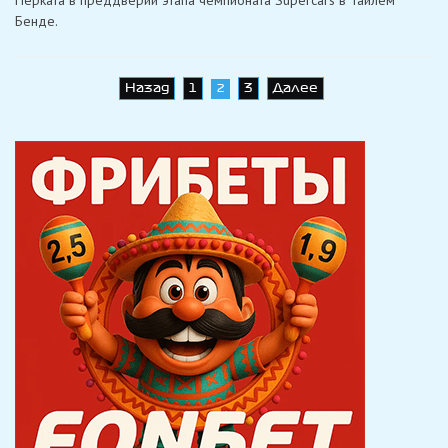
Перката в преддверии этапа чемпионата Supercars в Тайлем
Бенде.
Навигация
Назад
1
3
Далее
2
по
записям