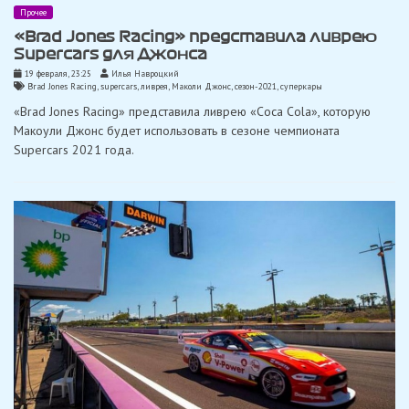
Прочее
«Brad Jones Racing» представила ливрею
Supercars для Джонса
19 февраля, 23:25
Илья Навроцкий
Brad Jones Racing
,
supercars
,
ливрея
,
Маколи Джонс
,
сезон-2021
,
суперкары
«Brad Jones Racing» представила ливрею «Coca Cola», которую
Макоули Джонс будет использовать в сезоне чемпионата
Supercars 2021 года.