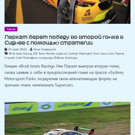
Прочее
Перкат берет победу во второй гонке в
Сиднее с помощью стратегии
20 июля, 00:26
Илья Навроцкий
Brad Jones Racing
,
DJR Team Penske
,
supercars
,
Sydney Motorsport Park
,
гонка
,
Ник Перкат
,
Сидней
,
Скотт Маклафлин
,
суперкары
,
Фабиан Култхард
Гонщик «Brad Jones Racing» Ник Перкат выиграл вторую гонку,
снова заявив о себе в предпоследней гонке на трассе «Sydney
Motorsport Park», подкрепив свою впечатляющую форму на
третьем этапе чемпионата Supercars.