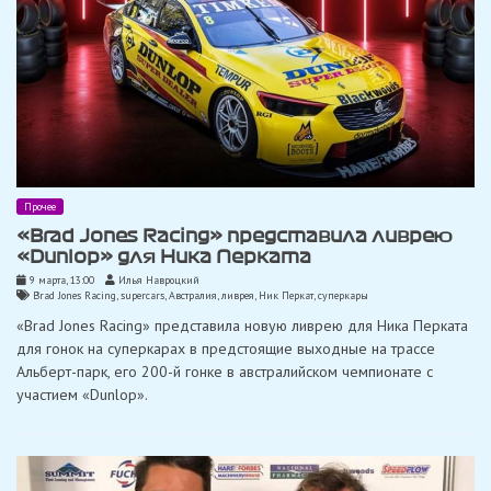
Прочее
«Brad Jones Racing» представила ливрею
«Dunlop» для Ника Перката
9 марта, 13:00
Илья Навроцкий
Brad Jones Racing
,
supercars
,
Австралия
,
ливрея
,
Ник Перкат
,
суперкары
«Brad Jones Racing» представила новую ливрею для Ника Перката
для гонок на суперкарах в предстоящие выходные на трассе
Альберт-парк, его 200-й гонке в австралийском чемпионате с
участием «Dunlop».