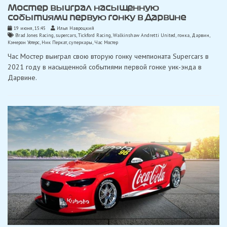
Мостер выиграл насыщенную
событиями первую гонку в Дарвине
19 июня, 15:45
Илья Навроцкий
Brad Jones Racing
,
supercars
,
Tickford Racing
,
Walkinshaw Andretti United
,
гонка
,
Дарвин
,
Кэмерон Уотерс
,
Ник Перкат
,
суперкары
,
Час Мостер
Час Мостер выиграл свою вторую гонку чемпионата Supercars в
2021 году в насыщенной событиями первой гонке уик-энда в
Дарвине.