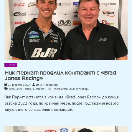
Прочее
Ник Перкат продлил контракт с «Brad
Jones Racing»
21 февраля, 13:00
Илья Навроцкий
Brad Jones Racing
,
supercars
,
Ник Перкат
,
сезон-2020
,
суперкары
Ник Перкат останется в команде «Brad Jones Racing» до конца
сезона 2022 года, по крайней мере, после подписания нового
двухлетнего соглашения с командой.