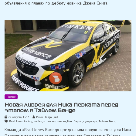
объявления о планах по дебюту новичка Джека Смита.
Прочее
Новая ливрея для Ника Перката перед
этапом в Тайлем Бенде
22 августа, 13:15
Илья Навроцкий
Brad Jones Racing
,
Holden
,
supercars
,
ливрея
,
Ник Перкат
,
суперкары
,
Тайлем Бенд
Команда «Brad Jones Racing» представила новую ливрею для Ника