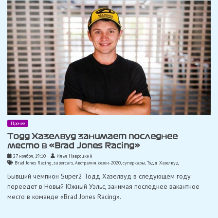
Прочее
Тодд Хазелвуд занимает последнее
место в «Brad Jones Racing»
27 ноября, 19:10
Илья Навроцкий
Brad Jones Racing
,
supercars
,
Австралия
,
сезон-2020
,
суперкары
,
Тодд Хазелвуд
Бывший чемпион Super2 Тодд Хазелвуд в следующем году
переедет в Новый Южный Уэльс, занимая последнее вакантное
место в команде «Brad Jones Racing».