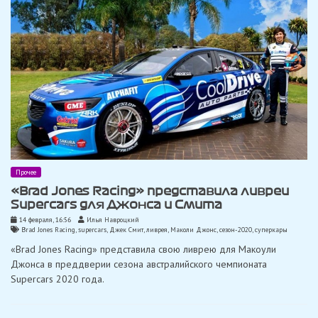
Прочее
«Brad Jones Racing» представила ливреи
Supercars для Джонса и Смита
14 февраля, 16:56
Илья Навроцкий
Brad Jones Racing
,
supercars
,
Джек Смит
,
ливрея
,
Маколи Джонс
,
сезон-2020
,
суперкары
«Brad Jones Racing» представила свою ливрею для Макоули
Джонса в преддверии сезона австралийского чемпионата
Supercars 2020 года.