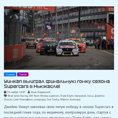
Главное
Прочее
Уинкап выиграл финальную гонку сезона
Supercars в Ньюкасле!
24 ноября, 14:49
Илья Навроцкий
Brad Jones Racing
,
DJR Team Penske
,
supercars
,
Triple Eight
,
Австралия
,
гонка
,
Джейми
Уинкап
,
Скотт Маклафлин
,
суперкары
,
Тим Слэйд
,
Фабиан Култхард
Джейми Уинкуп завоевал свою пятую победу в сезоне Supercars в
последней гонке года, по-видимому, контролируя день, стартуя с
поула и используя сильную стратегию от «Triple Eight» для успеха.