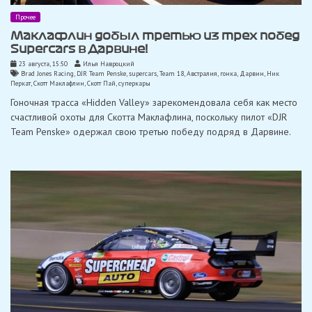
Прочее
Маклафлин добыл третью из трех побед
Supercars в Дарвине!
23 августа, 15:50
Илья Навроцкий
Brad Jones Racing
,
DJR Team Penske
,
supercars
,
Team 18
,
Австралия
,
гонка
,
Дарвин
,
Ник
Перкат
,
Скотт Маклафлин
,
Скотт Пай
,
суперкары
Гоночная трасса «Hidden Valley» зарекомендовала себя как место
счастливой охоты для Скотта Маклафлина, поскольку пилот «DJR
Team Penske» ​​одержал свою третью победу подряд в Дарвине.