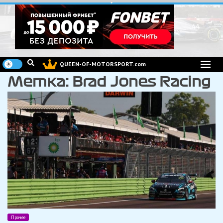
Перейти
к
содержимому
QUEEN-OF-MOTORSPORT.com
Метка:
Brad Jones Racing
Прочее