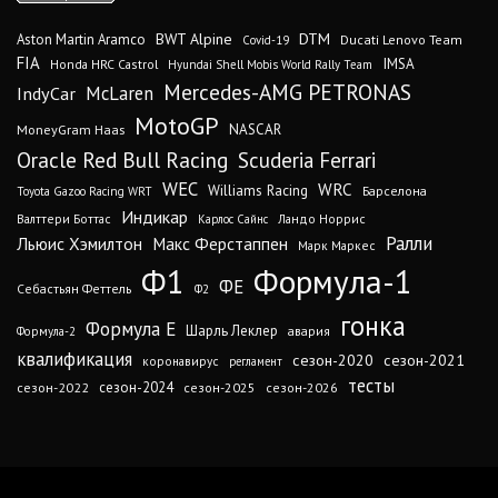
DTM
BWT Alpine
Aston Martin Aramco
Ducati Lenovo Team
Covid-19
FIA
IMSA
Honda HRC Castrol
Hyundai Shell Mobis World Rally Team
Mercedes-AMG PETRONAS
IndyCar
McLaren
MotoGP
MoneyGram Haas
NASCAR
Oracle Red Bull Racing
Scuderia Ferrari
WEC
WRC
Williams Racing
Барселона
Toyota Gazoo Racing WRT
Индикар
Валттери Боттас
Ландо Норрис
Карлос Сайнс
Ралли
Льюис Хэмилтон
Макс Ферстаппен
Марк Маркес
Ф1
Формула-1
ФЕ
Себастьян Феттель
Ф2
гонка
Формула Е
Шарль Леклер
авария
Формула-2
квалификация
сезон-2020
сезон-2021
коронавирус
регламент
тесты
сезон-2024
сезон-2022
сезон-2025
сезон-2026