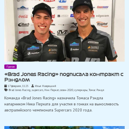
Прочее
«Brad Jones Racing» подписала контракт с
Рэндлом
17 февраля, 11:25
Илья Навроцкий
Brad Jones Racing
,
supercars
,
Ник Перкат
,
сезон-2020
,
суперкары
,
Томас Рэндл
Команда «Brad Jones Racing» назначила Томаса Рэндла
напарником Ника Перката для участия в гонках на выносливость
австралийского чемпионата Supercars 2020 года.