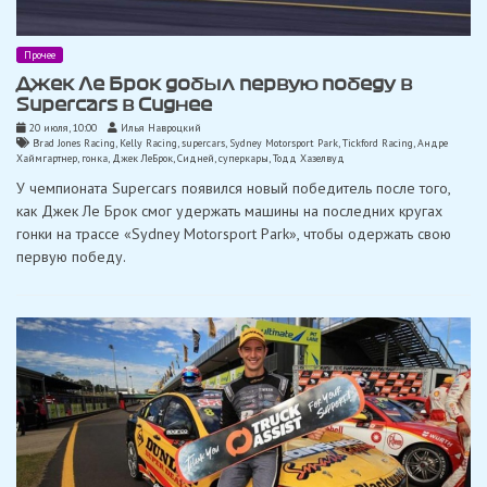
Прочее
Джек Ле Брок добыл первую победу в
Supercars в Сиднее
20 июля, 10:00
Илья Навроцкий
Brad Jones Racing
,
Kelly Racing
,
supercars
,
Sydney Motorsport Park
,
Tickford Racing
,
Андре
Хаймгартнер
,
гонка
,
Джек ЛеБрок
,
Сидней
,
суперкары
,
Тодд Хазелвуд
У чемпионата Supercars появился новый победитель после того,
как Джек Ле Брок смог удержать машины на последних кругах
гонки на трассе «Sydney Motorsport Park», чтобы одержать свою
первую победу.