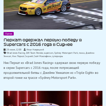
Прочее
Перкат одержал первую победу в
Supercars с 2016 года в Сиднее
28 июня, 12:00
Илья Навроцкий
Brad Jones Racing
,
DJR Team Penske
,
supercars
,
Sydney Motorsport Park
,
гонка
,
Джейми
Уинкап
,
Ник Перкат
,
Сидней
,
Скотт Маклафлин
,
суперкары
Ник Перкат из «Brad Jones Racing» одержал свою первую победу
в серии Supercars с 2016 года, после потрясающей
продолжительной битвы с Джейми Уинкапом из «Triple Eight» во
второй гонке на трассе «Sydney Motorsport Park».