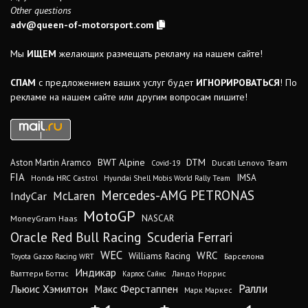
Other questions
adv@queen-of-motorsport.com
Мы
ИЩЕМ
желающих размещать рекламу на нашем сайте!
СПАМ
с предложением ваших услуг будет
ИГНОРИРОВАТЬСЯ
! По
рекламе на нашем сайте или другим вопросам пишите!
DTM
BWT Alpine
Aston Martin Aramco
Ducati Lenovo Team
Covid-19
FIA
IMSA
Honda HRC Castrol
Hyundai Shell Mobis World Rally Team
Mercedes-AMG PETRONAS
IndyCar
McLaren
MotoGP
MoneyGram Haas
NASCAR
Oracle Red Bull Racing
Scuderia Ferrari
WEC
WRC
Williams Racing
Барселона
Toyota Gazoo Racing WRT
Индикар
Валттери Боттас
Ландо Норрис
Карлос Сайнс
Ралли
Льюис Хэмилтон
Макс Ферстаппен
Марк Маркес