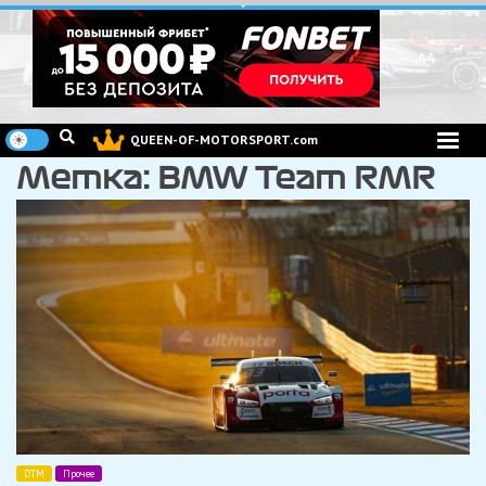
Перейти
к
содержимому
QUEEN-OF-MOTORSPORT.com
Метка:
BMW Team RMR
DTM
Прочее