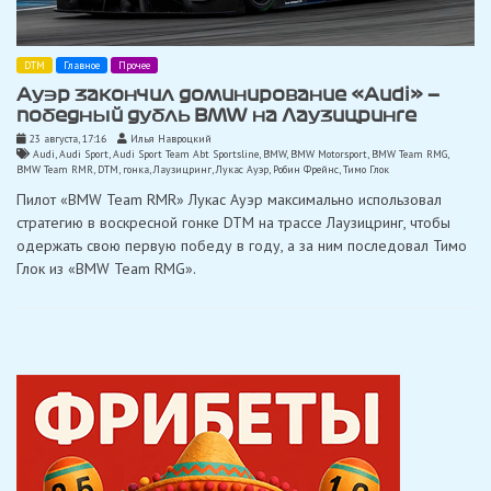
DTM
Главное
Прочее
Ауэр закончил доминирование «Audi» —
победный дубль BMW на Лаузицринге
23 августа, 17:16
Илья Навроцкий
Audi
,
Audi Sport
,
Audi Sport Team Abt Sportsline
,
BMW
,
BMW Motorsport
,
BMW Team RMG
,
BMW Team RMR
,
DTM
,
гонка
,
Лаузицринг
,
Лукас Ауэр
,
Робин Фрейнс
,
Тимо Глок
Пилот «BMW Team RMR» Лукас Ауэр максимально использовал
стратегию в воскресной гонке DTM на трассе Лаузицринг, чтобы
одержать свою первую победу в году, а за ним последовал Тимо
Глок из «BMW Team RMG».