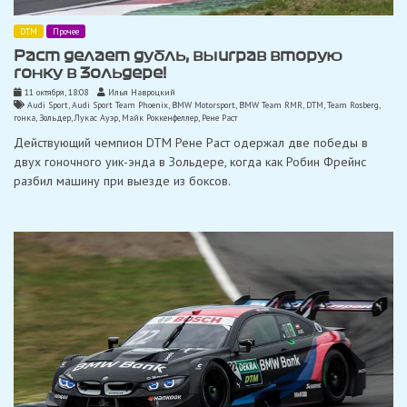
DTM
Прочее
Раст делает дубль, выиграв вторую
гонку в Зольдере!
11 октября, 18:08
Илья Навроцкий
Audi Sport
,
Audi Sport Team Phoenix
,
BMW Motorsport
,
BMW Team RMR
,
DTM
,
Team Rosberg
,
гонка
,
Зольдер
,
Лукас Ауэр
,
Майк Роккенфеллер
,
Рене Раст
Действующий чемпион DTM Рене Раст одержал две победы в
двух гоночного уик-энда в Зольдере, когда как Робин Фрейнс
разбил машину при выезде из боксов.