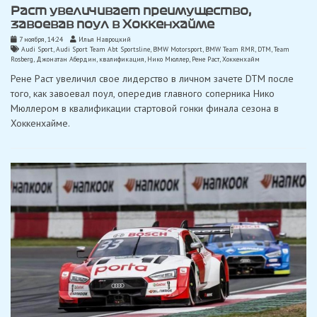
Раст увеличивает преимущество,
завоевав поул в Хоккенхайме
7 ноября, 14:24
Илья Навроцкий
Audi Sport
,
Audi Sport Team Abt Sportsline
,
BMW Motorsport
,
BMW Team RMR
,
DTM
,
Team
Rosberg
,
Джонатан Абердин
,
квалификация
,
Нико Мюллер
,
Рене Раст
,
Хоккенхайм
Рене Раст увеличил свое лидерство в личном зачете DTM после
того, как завоевал поул, опередив главного соперника Нико
Мюллером в квалификации стартовой гонки финала сезона в
Хоккенхайме.