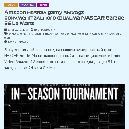
NASCAR
WEC/IMSA
Прочее
Amazon назвал дату выхода
документального фильма NASCAR Garage
56 Le Mans
23 апреля, 11:48
Илья Навроцкий
24 часа Ле-Мана
,
Amazon Prime
,
Amazon Web Services
,
Hendrick Motorsports
,
NASCAR
,
WEC
,
фильм
on
Комментировать
Amazon
Документальный фильм под названием «Американский гром: от
назвал
дату
NASCAR до Ле-Мана» наконец-то выйдет на медиасервисе Prime
выхода
Video Amazon 12 июня этого года — всего за два дня до 93-го
документального
фильма
заезда гонки 24 часа Ле-Мана.
NASCAR
Garage
56
Le
Mans