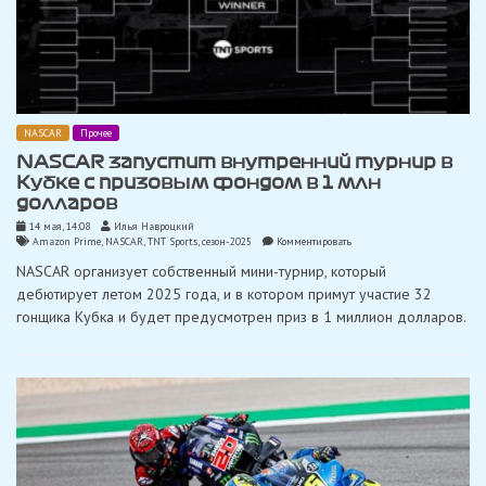
NASCAR
Прочее
NASCAR запустит внутренний турнир в
Кубке с призовым фондом в 1 млн
долларов
14 мая, 14:08
Илья Навроцкий
on
Amazon Prime
,
NASCAR
,
TNT Sports
,
сезон-2025
Комментировать
NASCAR
NASCAR организует собственный мини-турнир, который
запустит
внутренний
дебютирует летом 2025 года, и в котором примут участие 32
турнир
гонщика Кубка и будет предусмотрен приз в 1 миллион долларов.
в
Кубке
с
призовым
фондом
в
1
млн
долларов