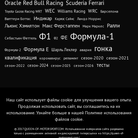
Oracle Red Bull Racing
Scuderia Ferrari
WEC
WRC
Williams Racing
Барселона
Toyota Gazoo Racing WRT
Индикар
Валттери Боттас
Ландо Норрис
Карлос Сайнс
Ралли
Льюис Хэмилтон
Макс Ферстаппен
Марк Маркес
Ф1
Формула-1
ФЕ
Себастьян Феттель
Ф2
гонка
Формула Е
Шарль Леклер
авария
Формула-2
квалификация
сезон-2020
сезон-2021
коронавирус
регламент
тесты
сезон-2024
сезон-2022
сезон-2025
сезон-2026
Наш сайт использует файлы cookie для улучшения вашего опыта.
Продолжая использовать сайт, вы соглашаетесь на их
использование. Узнайте больше в нашей
Политике использования
файлов cookie
.
© 2017 QUEEN-OF-MOTORSPORT.COM. Использование материалов сайта разрешено
только с размещением активной индексируемой гиперссылки на https://queen-of-
motorsport.com/