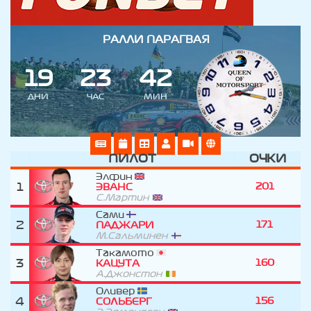
РАЛЛИ ПАРАГВАЯ
1
9
2
3
4
2
ДНИ
ЧАС
МИН
ПИЛОТ
ОЧКИ
Элфин
1
201
ЭВАНС
С.Мартин
Сами
2
171
ПАДЖАРИ
М.Сальминен
Такамото
3
160
КАЦУТА
А.Джонстон
Оливер
4
156
СОЛЬБЕРГ