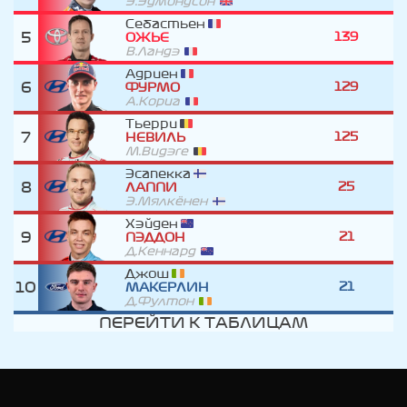
Э.Эдмондсон
Себастьен
5
139
ОЖЬЕ
В.Ландэ
Адриен
6
129
ФУРМО
А.Кориа
Тьерри
7
125
НЕВИЛЬ
М.Видэге
Эсапекка
8
25
ЛАППИ
Э.Мялкёнен
Хэйден
9
21
ПЭДДОН
Д.Кеннард
Джош
10
21
МАКЕРЛИН
Д.Фултон
ПЕРЕЙТИ К ТАБЛИЦАМ