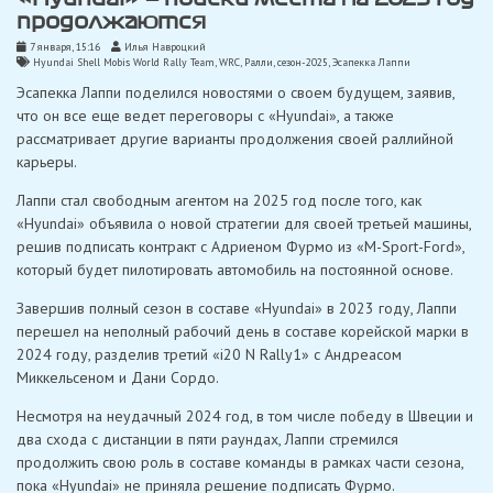
продолжаются
7 января, 15:16
Илья Навроцкий
Hyundai Shell Mobis World Rally Team
,
WRC
,
Ралли
,
сезон-2025
,
Эсапекка Лаппи
Эсапекка Лаппи поделился новостями о своем будущем, заявив,
что он все еще ведет переговоры с «Hyundai», а также
рассматривает другие варианты продолжения своей раллийной
карьеры.
Лаппи стал свободным агентом на 2025 год после того, как
«Hyundai» объявила о новой стратегии для своей третьей машины,
решив подписать контракт с Адриеном Фурмо из «M-Sport-Ford»,
который будет пилотировать автомобиль на постоянной основе.
Завершив полный сезон в составе «Hyundai» в 2023 году, Лаппи
перешел на неполный рабочий день в составе корейской марки в
2024 году, разделив третий «i20 N Rally1» с Андреасом
Миккельсеном и Дани Сордо.
Несмотря на неудачный 2024 год, в том числе победу в Швеции и
два схода с дистанции в пяти раундах, Лаппи стремился
продолжить свою роль в составе команды в рамках части сезона,
пока «Hyundai» не приняла решение подписать Фурмо.