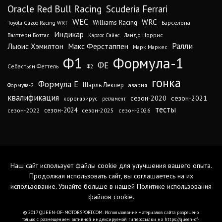
Oracle Red Bull Racing
Scuderia Ferrari
WEC
WRC
Williams Racing
Барселона
Toyota Gazoo Racing WRT
Индикар
Валттери Боттас
Ландо Норрис
Карлос Сайнс
Ралли
Льюис Хэмилтон
Макс Ферстаппен
Марк Маркес
Ф1
Формула-1
ФЕ
Себастьян Феттель
Ф2
гонка
Формула Е
Шарль Леклер
авария
Формула-2
квалификация
сезон-2020
сезон-2021
коронавирус
регламент
тесты
сезон-2024
сезон-2022
сезон-2025
сезон-2026
Наш сайт использует файлы cookie для улучшения вашего опыта.
Продолжая использовать сайт, вы соглашаетесь на их
использование. Узнайте больше в нашей
Политике использования
файлов cookie
.
© 2017 QUEEN-OF-MOTORSPORT.COM. Использование материалов сайта разрешено
только с размещением активной индексируемой гиперссылки на https://queen-of-