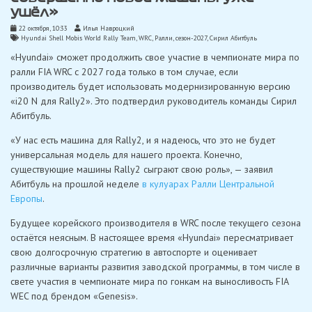
ушёл»
22 октября, 10:33
Илья Навроцкий
Hyundai Shell Mobis World Rally Team
,
WRC
,
Ралли
,
сезон-2027
,
Сирил Абитбуль
«Hyundai» сможет продолжить свое участие в чемпионате мира по
ралли FIA WRC с 2027 года только в том случае, если
производитель будет использовать модернизированную версию
«i20 N для Rally2». Это подтвердил руководитель команды Сирил
Абитбуль.
«У нас есть машина для Rally2, и я надеюсь, что это не будет
универсальная модель для нашего проекта. Конечно,
существующие машины Rally2 сыграют свою роль», — заявил
Абитбуль на прошлой неделе
в кулуарах Ралли Центральной
Европы
.
Будущее корейского производителя в WRC после текущего сезона
остаётся неясным. В настоящее время «Hyundai» пересматривает
свою долгосрочную стратегию в автоспорте и оценивает
различные варианты развития заводской программы, в том числе в
свете участия в чемпионате мира по гонкам на выносливость FIA
WEC под брендом «Genesis».