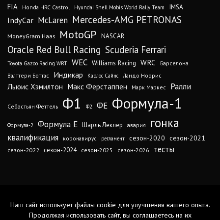
FIA
IMSA
Honda HRC Castrol
Hyundai Shell Mobis World Rally Team
Mercedes-AMG PETRONAS
IndyCar
McLaren
MotoGP
MoneyGram Haas
NASCAR
Oracle Red Bull Racing
Scuderia Ferrari
WEC
WRC
Williams Racing
Барселона
Toyota Gazoo Racing WRT
Индикар
Валттери Боттас
Ландо Норрис
Карлос Сайнс
Ралли
Льюис Хэмилтон
Макс Ферстаппен
Марк Маркес
Ф1
Формула-1
ФЕ
Себастьян Феттель
Ф2
гонка
Формула Е
Шарль Леклер
авария
Формула-2
квалификация
сезон-2020
сезон-2021
коронавирус
регламент
тесты
сезон-2024
сезон-2022
сезон-2025
сезон-2026
Наш сайт использует файлы cookie для улучшения вашего опыта.
Продолжая использовать сайт, вы соглашаетесь на их