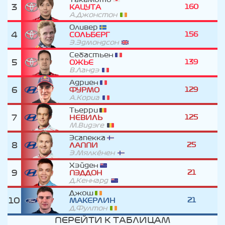
3
160
КАЦУТА
А.Джонстон
Оливер
4
156
СОЛЬБЕРГ
Э.Эдмондсон
Себастьен
5
139
ОЖЬЕ
В.Ландэ
Адриен
6
129
ФУРМО
А.Кориа
Тьерри
7
125
НЕВИЛЬ
М.Видэге
Эсапекка
8
25
ЛАППИ
Э.Мялкёнен
Хэйден
9
21
ПЭДДОН
Д.Кеннард
Джош
10
21
МАКЕРЛИН
Д.Фултон
ПЕРЕЙТИ К ТАБЛИЦАМ