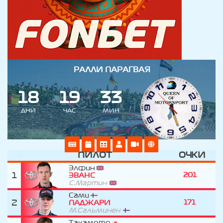
РАЛЛИ ПАРАГВАЯ
1
8
1
9
3
3
ДНИ
ЧАС
МИН
ПИЛОТ
ОЧКИ
Элфин
1
201
ЭВАНС
С.Мартин
Сами
2
171
ПАДЖАРИ
М.Сальминен
Такамото