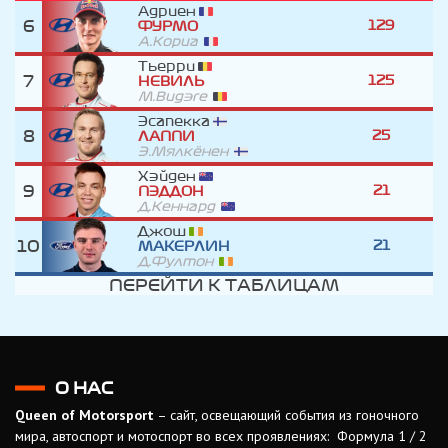
Адриен
6
129
ФУРМО
А.Кориа
Тьерри
7
125
НЕВИЛЬ
М.Видэге
Эсапекка
8
25
ЛАППИ
Э.Мялкёнен
Хэйден
9
21
ПЭДДОН
Д.Кеннард
Джош
10
21
МАКЕРЛИН
Д.Фултон
ПЕРЕЙТИ К ТАБЛИЦАМ
О НАС
Queen of Motorsport
– сайт, освещающий события из гоночного
мира, автоспорт и мотоспорт во всех проявлениях: Формула 1 / 2