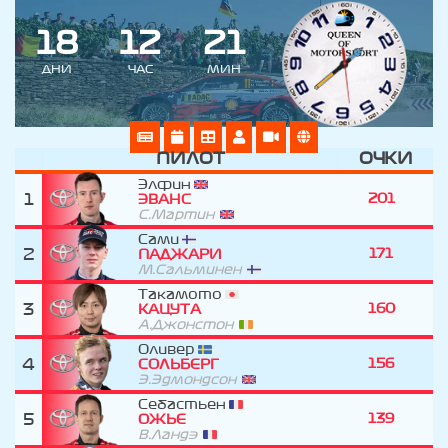
1
8
1
2
2
1
ДНИ
ЧАС
МИН
ПИЛОТ
ОЧКИ
Элфин
1
201
ЭВАНС
С.Мартин
Сами
2
171
ПАДЖАРИ
М.Сальминен
Такамото
3
160
КАЦУТА
А.Джонстон
Оливер
4
156
СОЛЬБЕРГ
Э.Эдмондсон
Себастьен
5
139
ОЖЬЕ
В.Ландэ