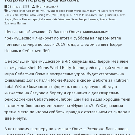
26 января, 18:55
Илья Навроцкий
Citroen Total Abu Dhabi WRT
,
Hyundai Shell Mobis World Rally Team
,
M-Sport Ford World
Rally Team
,
Toyota Gazoo Racing WRT
,
WRC
,
авария
,
Андреас Миккельсен
,
Гас Гринсмит
,
Монте-
Карло
,
Ралли Монте-Карло
,
Себастьен Леб
,
Себастьен Ожье
,
Тьерри Невиль
,
Элфин Эванс
,
Эсапекка Лаппи
Шестикратный чемпион Себастьен Ожье с минимальным
преимуществом лидирует по итогам субботы на первом этапе
чемпионата мира по ралли 2019 года, а следом за ним Тьерри
Невиль и Себастьен Лёб.
С небольшим преимуществом в 4,3 секунды над Тьерри Невилем
из «Hyundai Shell Mobis World Rally Team», действующий чемпион
мира Себастьен Ожье в воскресенье утром будет стартовать на
финальных допах Ралли Монте-Карло в своем дебюте за «Citroen
Total WRT». Ожье может оформить свою седьмую победу в
княжестве на Лазурном берегу и сравняться с девятикратным
рекордсменом Себастьеном Лебом. Сам Леб выдал хороший темп
в своем дебютном путешествии на «Hyundai i20 WRC», занимая
третье место по итогам субботы, правда с отставанием от лидера в
две минуты.
А вот новому партнеру по команде Ожье — Эсепекке Лаппи вновь