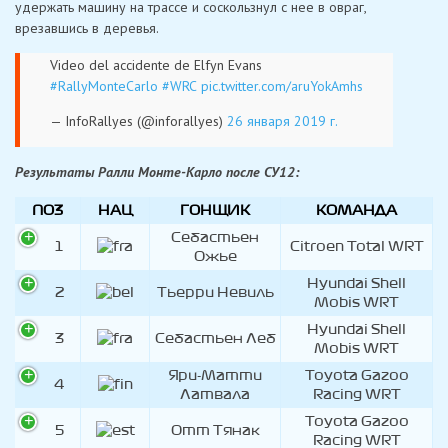
удержать машину на трассе и соскользнул с нее в овраг,
врезавшись в деревья.
Video del accidente de Elfyn Evans
#RallyMonteCarlo
#WRC
pic.twitter.com/aruYokAmhs
— InfoRallyes (@inforallyes)
26 января 2019 г.
Результаты Ралли Монте-Карло после СУ12:
ПОЗ
НАЦ
ГОНЩИК
КОМАНДА
Себастьен
1
Citroen Total WRT
Ожье
Hyundai Shell
2
Тьерри Невиль
Mobis WRT
Hyundai Shell
3
Себастьен Леб
Mobis WRT
Яри-Матти
Toyota Gazoo
4
Латвала
Racing WRT
Toyota Gazoo
5
Отт Тянак
Racing WRT