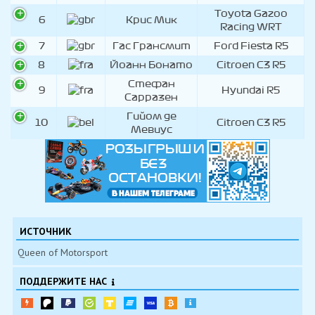
Toyota Gazoo
6
Крис Мик
Racing WRT
7
Гас Грансмит
Ford Fiesta R5
8
Йоанн Бонато
Citroen C3 R5
Стефан
9
Hyundai R5
Сарразен
Гийом де
10
Citroen C3 R5
Мевиус
ИСТОЧНИК
Queen of Motorsport
ПОДДЕРЖИТЕ НАС