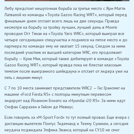
Лебу предстоит нешуточная борьба за третье место с Яри-Матти
Латвалой из команды «Toyota Gazoo Racing WRT», который перед
финальным днем отстает всего лишь на две секунды. Правда
несмотря на борьбу за тройку лучших, лучший день в Монте
проводил Отт Тянак на «Toyota Yaris WRC», который выиграл все
четыре сегодняшних спецучастка и поднялся на пятое место и до
партнера по команде ему не хватает 15 секунд. Следом за ними
последний участник из высшей категории WRC, кто продолжает
борьбу — Крик Мик, который также дебютирует в команде «Toyota
Gazoo Racing WRT», который правда пока не блестал классным
темпом после выигранного шейкдауна и отстает от лидера уже на
пять с лишним минут.
С 7 по 10 места занимают представители WRC2 — Гас Грансмит на
машине «Ford Fiesta R5» с полторы минутным перевесом
лидирует над Йоанном Бонато на «Hyundai i20 R5». За ними идут
Стефан Сарразен и Гийом де Мевиус.
Если говорить за «M-Sport Ford» то тут полный провал. Еще вчера с
дистанции вылетели Понтус Тидеманд и Теему Сунинен, а сегодня
неудача поджидала Элфина Эванса, который на СУ10 не смог