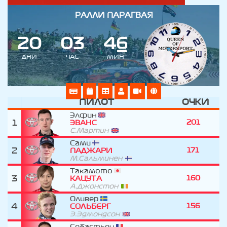
РАЛЛИ ПАРАГВАЯ
2
0
0
3
4
6
ДНИ
ЧАС
МИН
ПИЛОТ
ОЧКИ
Элфин
1
201
ЭВАНС
С.Мартин
Сами
2
171
ПАДЖАРИ
М.Сальминен
Такамото
3
160
КАЦУТА
А.Джонстон
Оливер
4
156
СОЛЬБЕРГ
Э.Эдмондсон
Себастьен