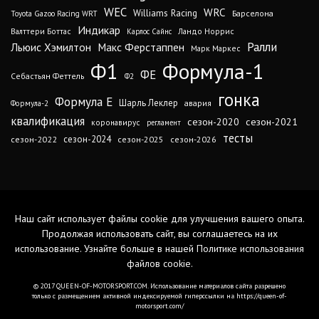
WEC
WRC
Williams Racing
Барселона
Toyota Gazoo Racing WRT
Индикар
Валттери Боттас
Ландо Норрис
Карлос Сайнс
Ралли
Льюис Хэмилтон
Макс Ферстаппен
Марк Маркес
Ф1
Формула-1
ФЕ
Себастьян Феттель
Ф2
гонка
Формула Е
Шарль Леклер
авария
Формула-2
квалификация
сезон-2020
сезон-2021
коронавирус
регламент
тесты
сезон-2024
сезон-2022
сезон-2025
сезон-2026
Наш сайт использует файлы cookie для улучшения вашего опыта.
Продолжая использовать сайт, вы соглашаетесь на их
использование. Узнайте больше в нашей
Политике использования
файлов cookie
.
© 2017 QUEEN-OF-MOTORSPORT.COM. Использование материалов сайта разрешено
только с размещением активной индексируемой гиперссылки на https://queen-of-
motorsport.com/