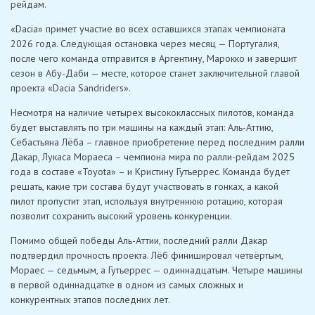
рейдам.
«Dacia» примет участие во всех оставшихся этапах чемпионата
2026 года. Следующая остановка через месяц — Португалия,
после чего команда отправится в Аргентину, Марокко и завершит
сезон в Абу-Даби — месте, которое станет заключительной главой
проекта «Dacia Sandriders».
Несмотря на наличие четырех высококлассных пилотов, команда
будет выставлять по три машины на каждый этап: Аль-Аттию,
Себастьяна Лёба – главное приобретение перед последним ралли
Дакар, Лукаса Мораеса – чемпиона мира по ралли-рейдам 2025
года в составе «Toyota» – и Кристину Гутьеррес. Команда будет
решать, какие три состава будут участвовать в гонках, а какой
пилот пропустит этап, используя внутреннюю ротацию, которая
позволит сохранить высокий уровень конкуренции.
Помимо общей победы Аль-Аттии, последний ралли Дакар
подтвердил прочность проекта. Лёб финишировал четвёртым,
Мораес — седьмым, а Гутьеррес — одиннадцатым. Четыре машины
в первой одиннадцатке в одном из самых сложных и
конкурентных этапов последних лет.