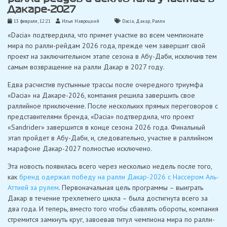
Дакаре-2027
13 февраля, 12:21
Илья Навроцкий
Dacia
,
Дакар
,
Ралли
«Dacia» подтвердила, что примет участие во всем чемпионате
мира по ралли-рейдам 2026 года, прежде чем завершит свой
проект на заключительном этапе сезона в Абу-Даби, исключив тем
самым возвращение на ралли Дакар в 2027 году.
Едва расчистив пустынные трассы после очередного триумфа
«Dacia» на Дакаре-2026, компания решила завершить свое
раллийное приключение. После нескольких прямых переговоров с
представителями бренда, «Dacia» подтвердила, что проект
«Sandrider» завершится в конце сезона 2026 года. Финальный
этап пройдет в Абу-Даби, и, следовательно, участие в раллийном
марафоне Дакар-2027 полностью исключено.
Эта новость появилась всего через несколько недель после того,
как
бренд одержал победу на ралли Дакар-2026 с Нассером Аль-
Аттией за рулем
. Первоначальная цель программы – выиграть
Дакар в течение трехлетнего цикла – была достигнута всего за
два года. И теперь, вместо того чтобы сбавлять обороты, компания
стремится замкнуть круг, завоевав титул чемпиона мира по ралли-