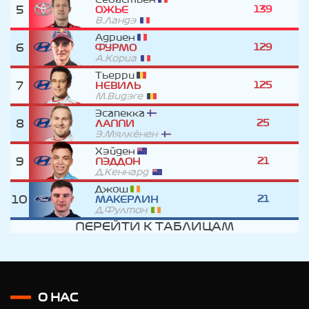
5
139
ОЖЬЕ
В.Ландэ
Адриен
6
129
ФУРМО
А.Кориа
Тьерри
7
125
НЕВИЛЬ
М.Видэге
Эсапекка
8
25
ЛАППИ
Э.Мялкёнен
Хэйден
9
21
ПЭДДОН
Д.Кеннард
Джош
10
21
МАКЕРЛИН
Д.Фултон
ПЕРЕЙТИ К ТАБЛИЦАМ
О НАС