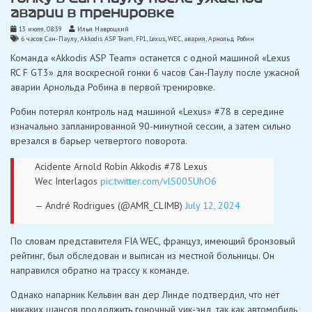
аварии в тренировке
13 июля, 08:39
Илья Навроцкий
6 часов Сан-Паулу
,
Akkodis ASP Team
,
FP1
,
Lexus
,
WEC
,
авария
,
Арнольд Робин
Команда «Akkodis ASP Team» останется с одной машиной «Lexus
RC F GT3» для воскресной гонки 6 часов Сан-Паулу после ужасной
аварии Арнольда Робина в первой тренировке.
Робин потерял контроль над машиной «Lexus» #78 в середине
изначально запланированной 90-минутной сессии, а затем сильно
врезался в барьер четвертого поворота.
Acidente Arnold Robin Akkodis #78 Lexus
Wec Interlagos
pic.twitter.com/vlS005UhO6
— André Rodrigues (@AMR_CLIMB)
July 12, 2024
По словам представителя FIA WEC, француз, имеющий бронзовый
рейтинг, был обследован и выписан из местной больницы. Он
направился обратно на трассу к команде.
Однако напарник Кельвин ван дер Линде подтвердил, что нет
никаких шансов продолжить гоночный уик-энд, так как автомобиль