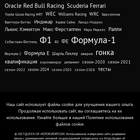
Oracle Red Bull Racing
Scuderia Ferrari
WEC
WRC
Williams Racing
Барселона
Toyota Gazoo Racing WRT
Индикар
Валттери Боттас
Ландо Норрис
Карлос Сайнс
Ралли
Льюис Хэмилтон
Макс Ферстаппен
Марк Маркес
Ф1
Формула-1
ФЕ
Себастьян Феттель
Ф2
гонка
Формула Е
Шарль Леклер
авария
Формула-2
квалификация
сезон-2020
сезон-2021
коронавирус
регламент
тесты
сезон-2024
сезон-2022
сезон-2025
сезон-2026
Наш сайт использует файлы cookie для улучшения вашего опыта.
Продолжая использовать сайт, вы соглашаетесь на их
использование. Узнайте больше в нашей
Политике использования
файлов cookie
.
© 2017 QUEEN-OF-MOTORSPORT.COM. Использование материалов сайта разрешено
только с размещением активной индексируемой гиперссылки на https://queen-of-