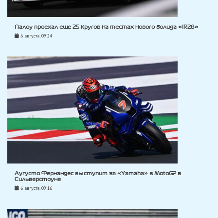
Палоу проехал еще 25 кругов на тестах нового болида «IR28»
6 августа, 09:24
Аугусто Фернандес выступит за «Yamaha» в MotoGP в
Сильверстоуне
6 августа, 09:16