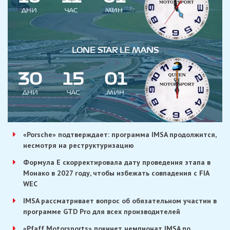
ДНИ
ЧАС
МИН
LONE STAR LE MANS
3
0
1
5
0
1
ДНИ
ЧАС
МИН
«Porsche» подтверждает: программа IMSA продолжится,
несмотря на реструктуризацию
Формула E скорректировала дату проведения этапа в
Монако в 2027 году, чтобы избежать совпадения с FIA
WEC
IMSA рассматривает вопрос об обязательном участии в
программе GTD Pro для всех производителей
«Pfaff Motorsports» покинет чемпионат IMSA по