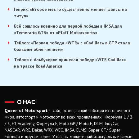
Генрих: «Второе место существенно меняет шансы на
титул»
Всё сошлось воедино для первой победы в IMSA для
«Temerario GT3» от «Pfaff Motorsports»
Тейлор: «Первая победа «WTR» с «Cadillac» в GTP стала
большим облегчением»
Тейлор и Альбукерке принесли победу «WTR Cadillac»
на трассе Road America
О НАС
Queen of Motorsport
– сайт, освещающий события из гоночного
мира, автоспорт и мотоспорт во всех проявлениях: Формула 1 / 2
/ 3, F1 Academy, Формула Е, Moto GP / Moto E, DTM, IndyCar,
NASCAR, WRC, Dakar, WRX, WEC, IMSA, ELMS, Super GT/ Super
Formula и другие серии. У нас вы можете найти: актуальные самые