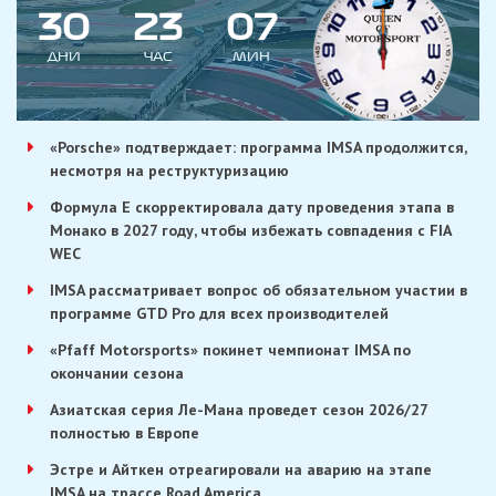
3
0
2
3
0
7
ДНИ
ЧАС
МИН
«Porsche» подтверждает: программа IMSA продолжится,
несмотря на реструктуризацию
Формула E скорректировала дату проведения этапа в
Монако в 2027 году, чтобы избежать совпадения с FIA
WEC
IMSA рассматривает вопрос об обязательном участии в
программе GTD Pro для всех производителей
«Pfaff Motorsports» покинет чемпионат IMSA по
окончании сезона
Азиатская серия Ле-Мана проведет сезон 2026/27
полностью в Европе
Эстре и Айткен отреагировали на аварию на этапе
IMSA на трассе Road America