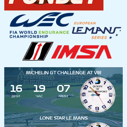
MICHELIN GT CHALLENGE AT VIR
1
6
1
9
0
7
ДНИ
ЧАС
МИН
LONE STAR LE MANS