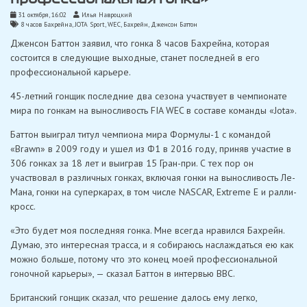
31 октября, 16:02
Илья Навроцкий
8 часов Бахрейна
,
JOTA Sport
,
WEC
,
Бахрейн
,
Дженсон Баттон
Дженсон Баттон заявил, что гонка 8 часов Бахрейна, которая
состоится в следующие выходные, станет последней в его
профессиональной карьере.
45-летний гонщик последние два сезона участвует в чемпионате
мира по гонкам на выносливость FIA WEC в составе команды «Jota».
Баттон выиграл титул чемпиона мира Формулы-1 с командой
«Brawn» в 2009 году и ушел из Ф1 в 2016 году, приняв участие в
306 гонках за 18 лет и выиграв 15 Гран-при. С тех пор он
участвовал в различных гонках, включая гонки на выносливость Ле-
Мана, гонки на суперкарах, в том числе NASCAR, Extreme E и ралли-
кросс.
«Это будет моя последняя гонка. Мне всегда нравился Бахрейн.
Думаю, это интересная трасса, и я собираюсь наслаждаться ею как
можно больше, потому что это конец моей профессиональной
гоночной карьеры», — сказал Баттон в интервью BBC.
Британский гонщик сказал, что решение далось ему легко,