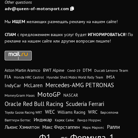
Other questions
adv@queen-of-motorsport.com
Мы
ИЩЕМ
желающих размещать рекламу на нашем сайте!
СПАМ
с предложением ваших услуг будет
ИГНОРИРОВАТЬСЯ
! По
рекламе на нашем сайте или другим вопросам пишите!
DTM
BWT Alpine
Aston Martin Aramco
Ducati Lenovo Team
Covid-19
FIA
IMSA
Honda HRC Castrol
Hyundai Shell Mobis World Rally Team
Mercedes-AMG PETRONAS
IndyCar
McLaren
MotoGP
MoneyGram Haas
NASCAR
Oracle Red Bull Racing
Scuderia Ferrari
WEC
WRC
Williams Racing
Барселона
Toyota Gazoo Racing WRT
Индикар
Валттери Боттас
Ландо Норрис
Карлос Сайнс
Ралли
Льюис Хэмилтон
Макс Ферстаппен
Марк Маркес
Ф1
Формула-1