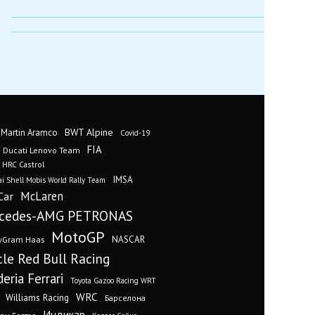
BWT Alpine
 Martin Aramco
Covid-19
FIA
Ducati Lenovo Team
 HRC Castrol
IMSA
i Shell Mobis World Rally Team
Car
McLaren
cedes-AMG PETRONAS
MotoGP
yGram Haas
NASCAR
cle Red Bull Racing
eria Ferrari
Toyota Gazoo Racing WRT
WRC
Williams Racing
Барселона
Индикар