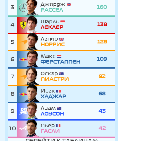
Джордж
3
160
РАССЕЛ
Шарль
4
138
ЛЕКЛЕР
Ландо
5
128
НОРРИС
Макс
6
109
ФЕРСТАППЕН
Оскар
7
92
ПИАСТРИ
Исак
8
68
ХАДЖАР
Лиам
9
43
ЛОУСОН
Пьер
10
42
ГАСЛИ
ПЕРЕЙТИ К ТАБЛИЦАМ