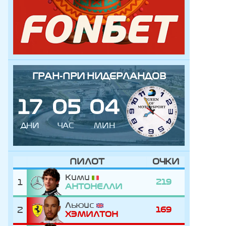
ГРАН-ПРИ НИДЕРЛАНДОВ
1
7
0
5
0
4
ДНИ
ЧАС
МИН
ПИЛОТ
ОЧКИ
Кими
1
219
АНТОНЕЛЛИ
Льюис
2
169
ХЭМИЛТОН