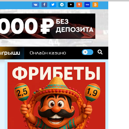
угих гоночных серий
ыгрыши
Онлайн казино