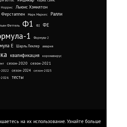
ри Боттас
Карлос Сайнс
Льюис Хэмилтон
 Норрис
Ралли
 Ферстаппен
Марк Маркес
Ф1
ФЕ
тьян Феттель
Ф2
рмула-1
Формула-2
мула Е
Шарль Леклер
авария
нка
квалификация
коронавирус
сезон-2020
сезон-2021
ент
сезон-2024
-2022
сезон-2025
тесты
-2026
ашаетесь на их использование. Узнайте больше