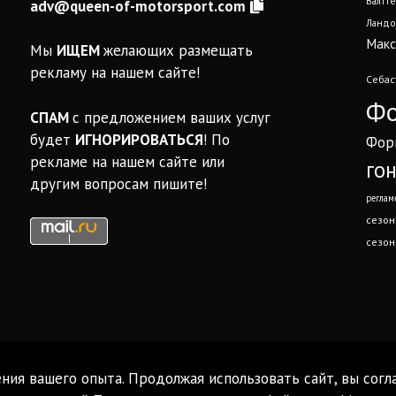
Валтте
adv@queen-of-motorsport.com
Ландо
Макс
Мы
ИЩЕМ
желающих размещать
рекламу на нашем сайте!
Себас
Фо
СПАМ
с предложением ваших услуг
будет
ИГНОРИРОВАТЬСЯ
! По
Фор
рекламе на нашем сайте или
го
другим вопросам пишите!
реглам
сезон
сезон
ния вашего опыта. Продолжая использовать сайт, вы согл