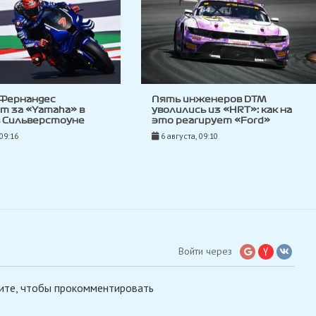
 Фернандес
Пять инженеров DTM
т за «Yamaha» в
уволились из «HRT»: как на
в Сильверстоуне
это реагирует «Ford»
 09:16
6 августа, 09:10
Войти через
ите, чтобы прокомментировать