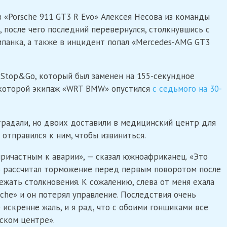
«Porsche 911 GT3 R Evo» Алексея Несова из команды
, после чего последний перевернулся, столкнувшись с
омпанка, а также в инцидент попал «Mercedes-AMG GT3
Stop&Go, который был заменен на 155-секундное
те которой экипаж «WRT BMW» опустился
с седьмого на 30-
страдали, но двоих доставили в медицинский центр для
отправился к ним, чтобы извиниться.
ричастным к аварии», — сказал южноафриканец. «Это
но рассчитал торможение перед первым поворотом после
ежать столкновения. К сожалению, слева от меня ехала
rsche» и он потерял управление. Последствия очень
 искренне жаль, и я рад, что с обоими гонщиками все
нском центре».