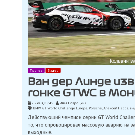
Кельвин в
Прочее
Видео
Ван дер Линде изв
гонке GTWC в Мон
2 июня, 09:43
Илья Навроцкий
BMW
,
GT World Challenge Europe
,
Porsche
,
Алексей Несов
,
ви
Действующий чемпион серии GT World Challen
то, что спровоцировал массовую аварию на 
выходные.