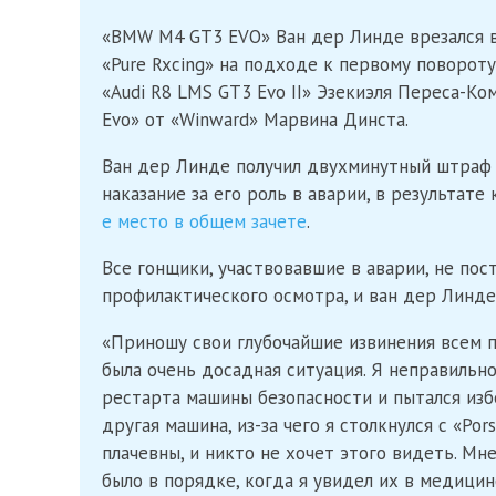
«BMW M4 GT3 EVO» Ван дер Линде врезался в 
«Pure Rxcing» на подходе к первому повороту
«Audi R8 LMS GT3 Evo II» Эзекиэля Переса-К
Evo» от «Winward» Марвина Динста.
Ван дер Линде получил двухминутный штраф 
наказание за его роль в аварии, в результа
е место в общем зачете
.
Все гонщики, участвовавшие в аварии, не по
профилактического осмотра, и ван дер Линде 
«Приношу свои глубочайшие извинения всем п
была очень досадная ситуация. Я неправиль
рестарта машины безопасности и пытался изб
другая машина, из-за чего я столкнулся с «Po
плачевны, и никто не хочет этого видеть. Мне
было в порядке, когда я увидел их в медици