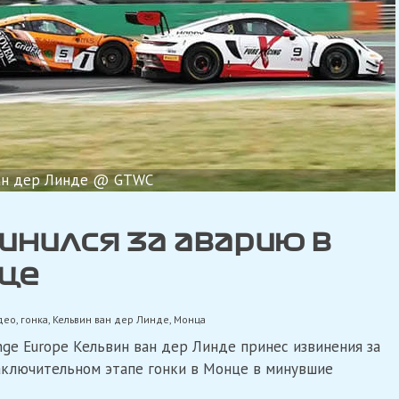
ан дер Линде @ GTWC
инился за аварию в
це
део
,
гонка
,
Кельвин ван дер Линде
,
Монца
ge Europe Кельвин ван дер Линде принес извинения за
заключительном этапе гонки в Монце в минувшие