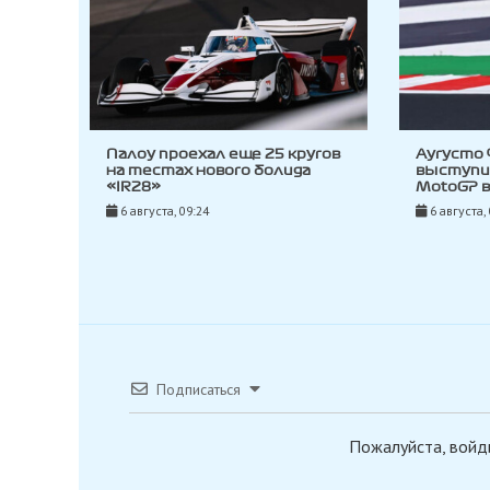
Палоу проехал еще 25 кругов
Аугусто
на тестах нового болида
выступи
«IR28»
MotoGP 
6 августа, 09:24
6 августа,
Подписаться
Пожалуйста, войд