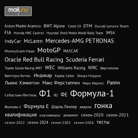
DTM
BWT Alpine
Aston Martin Aramco
Ducati Lenovo Team
Covid-19
FIA
IMSA
Honda HRC Castrol
Hyundai Shell Mobis World Rally Team
Mercedes-AMG PETRONAS
IndyCar
McLaren
MotoGP
MoneyGram Haas
NASCAR
Oracle Red Bull Racing
Scuderia Ferrari
WEC
WRC
Williams Racing
Барселона
Toyota Gazoo Racing WRT
Индикар
Валттери Боттас
Ландо Норрис
Карлос Сайнс
Ралли
Льюис Хэмилтон
Макс Ферстаппен
Марк Маркес
Ф1
Формула-1
ФЕ
Себастьян Феттель
Ф2
гонка
Формула Е
Шарль Леклер
авария
Формула-2
квалификация
сезон-2020
сезон-2021
коронавирус
регламент
тесты
сезон-2024
сезон-2022
сезон-2025
сезон-2026