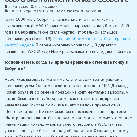
14 марта, 11:30
Илья Навроцкий
1000 миль Себринга
,
Covid-19
,
WEC
,
Жерар Неве
,
коронавирус
,
Себринг
Гонка 1000 миль Себринга чемпионата мира по гонкам на
выносливость (FIA WEC), ранее запланированная на 20 марта 2020
года в Себринге, также стала жертвой глобальной вспышки
коронавируса (Covid-19).
Решение об отмене гонки было принято
на этой неделе
. В своем интервью управляющий директор
чемпионата WEC Жерар Неве рассказывает о последних событиях.
Господин Неве, когда вы приняли решение отменить гонку в
Себринге?
Неве: «Как вы знаете, мы внимательно следили за ситуацией с
коронавирусом. Однако после того, как президент США Дональд
Трамп объявил об отмене поездок из континентальной Европы, у
нас не было иного выбора, кроме как отменить этап, причем
немедленно. Многие люди из нашего паддока приезжают из
Шенгенской зоны. Без них было бы невозможно дать старт гонке.
Мы отреагировали так быстро, как только могли, потому что многие
члены наших команд — как из самого персонала WEC, так и из
участников — уже были готовы добираться до Флориды, поэтому