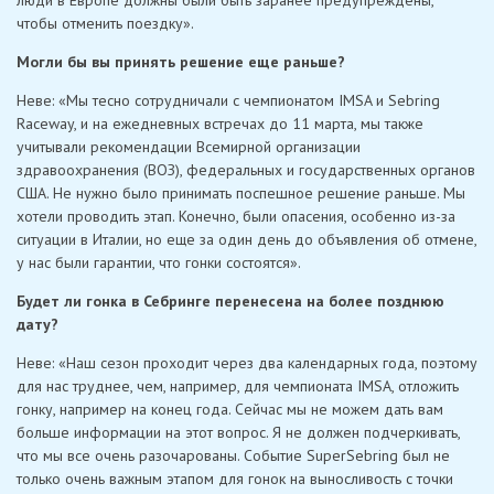
люди в Европе должны были быть заранее предупреждены,
чтобы отменить поездку».
Могли бы вы принять решение еще раньше?
Неве: «Мы тесно сотрудничали с чемпионатом IMSA и Sebring
Raceway, и на ежедневных встречах до 11 марта, мы также
учитывали рекомендации Всемирной организации
здравоохранения (ВОЗ), федеральных и государственных органов
США. Не нужно было принимать поспешное решение раньше. Мы
хотели проводить этап. Конечно, были опасения, особенно из-за
ситуации в Италии, но еще за один день до объявления об отмене,
у нас были гарантии, что гонки состоятся».
Будет ли гонка в Себринге перенесена на более позднюю
дату?
Неве: «Наш сезон проходит через два календарных года, поэтому
для нас труднее, чем, например, для чемпионата IMSA, отложить
гонку, например на конец года. Сейчас мы не можем дать вам
больше информации на этот вопрос. Я не должен подчеркивать,
что мы все очень разочарованы. Событие SuperSebring был не
только очень важным этапом для гонок на выносливость с точки