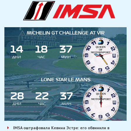
MICHELIN GT CHALLENGE AT VIR
1
4
1
8
3
7
ДНИ
ЧАС
МИН
LONE STAR LE MANS
2
8
2
2
3
7
ДНИ
ЧАС
МИН
IMSA оштрафовала Кевина Эстре: его обвинили в