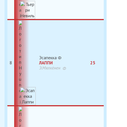
Эсапекка
8
ЛАППИ
25
Э.Мялкёнен