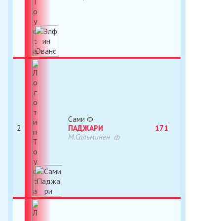
Сами
2
ПАДЖАРИ
171
М.Сальминен