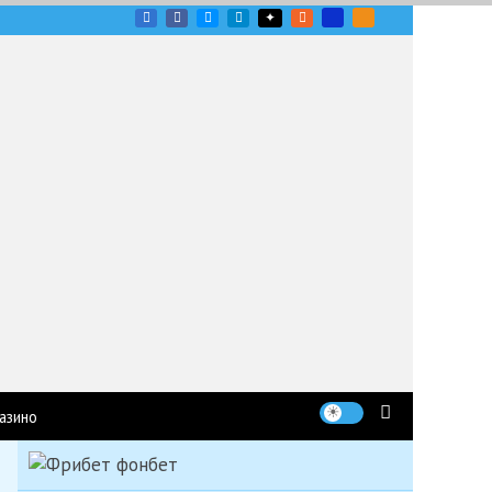
угих гоночных серий
азино