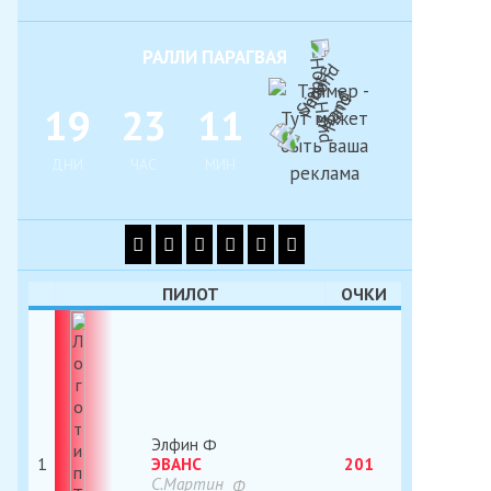
РАЛЛИ ПАРАГВАЯ
1
9
2
3
1
1
ДНИ
ЧАС
МИН
ПИЛОТ
ОЧКИ
Элфин
1
ЭВАНС
201
С.Мартин