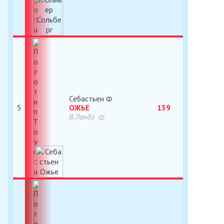
Себастьен
5
ОЖЬЕ
139
В.Ландэ