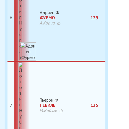
Адриен
6
ФУРМО
129
А.Кориа
Тьерри
7
НЕВИЛЬ
125
М.Видэге