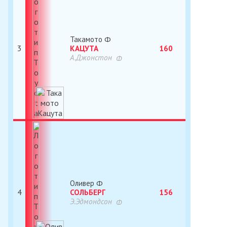
Такамото
3
КАЦУТА
160
А.Джонстон
Оливер
4
СОЛЬБЕРГ
156
Э.Эдмондсон