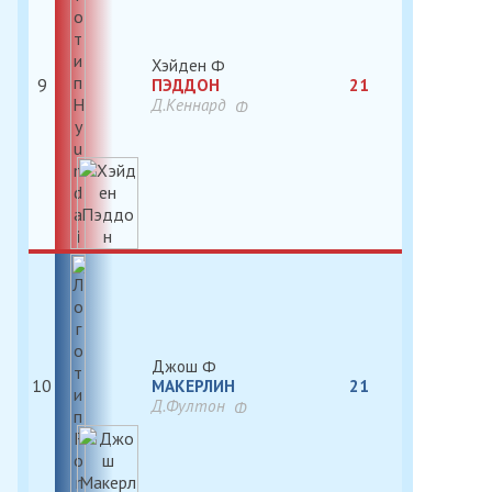
Хэйден
9
ПЭДДОН
21
Д.Кеннард
Джош
10
МАКЕРЛИН
21
Д.Фултон