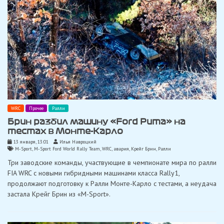
WRC
Прочее
Ралли
Брин разбил машину «Ford Puma» на
тестах в Монте-Карло
13 января, 13:01
Илья Навроцкий
M-Sport
,
M-Sport Ford World Rally Team
,
WRC
,
авария
,
Крейг Брин
,
Ралли
Три заводские команды, участвующие в чемпионате мира по ралли
FIA WRC с новыми гибридными машинами класса Rally1,
продолжают подготовку к Ралли Монте-Карло с тестами, а неудача
застала Крейг Брин из «M-Sport».