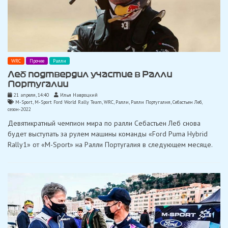
WRC
Прочее
Ралли
Леб подтвердил участие в Ралли
Португалии
21 апреля, 14:40
Илья Навроцкий
M-Sport
,
M-Sport Ford World Rally Team
,
WRC
,
Ралли
,
Ралли Португалия
,
Себастьен Леб
,
сезон-2022
Девятикратный чемпион мира по ралли Себастьен Леб снова
будет выступать за рулем машины команды «Ford Puma Hybrid
Rally1» от «M-Sport» на Ралли Португалия в следующем месяце.