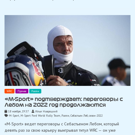
WRC
Прочее
Ралли
«M-Sport» подтверждает: переговоры с
Лебом на 2022 год продолжаются
18 ноября, 19:37
Илья Навроцкий
M-Sport
,
M-Sport Ford World Rally Team
,
Ралли
,
Себастьен Леб
,
сезон-2022
«M-Sport» ведет переговоры с Себастьеном Лебом, который
девять раз за свою карьеру выигрывал титул WRC — он уже