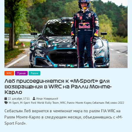
WRC
Прочее
Ралли
Леб присоединяется к «M-Sport» для
возвращения в WRC на Ралли Монте-
Карло
22 декабря, 17:11
Илья Навроцкий
M-Sport
,
M-Sport Ford World Rally Team
,
WRC
,
Ралли Монте-Карло
,
Себастьен Леб
,
сезон-2022
Себастьян Леб вернется в чемпионат мира по ралли FIA WRC на
Ралли Монте-Карло в следующем месяце, объединившись с «M-
Sport Ford».