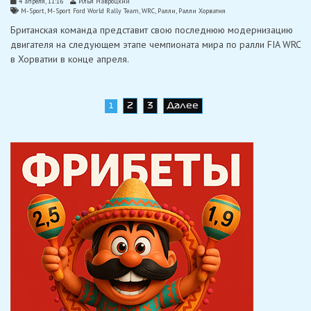
4 апреля, 11:16
Илья Навроцкий
M-Sport
,
M-Sport Ford World Rally Team
,
WRC
,
Ралли
,
Ралли Хорватия
Британская команда представит свою последнюю модернизацию
двигателя на следующем этапе чемпионата мира по ралли FIA WRC
в Хорватии в конце апреля.
Навигация
2
3
Далее
1
по
записям