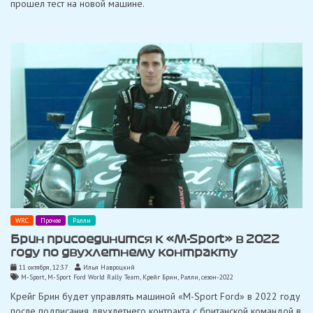
прошел тест на новой машине.
WRC
Прочее
Ралли
Брин присоединится к «M-Sport» в 2022
году по двухлетнему контракту
11 октября, 12:37
Илья Навроцкий
M-Sport
,
M-Sport Ford World Rally Team
,
Крейг Брин
,
Ралли
,
сезон-2022
Крейг Брин будет управлять машиной «M-Sport Ford» в 2022 году
после подписания двухлетнего контракта с британской командой в