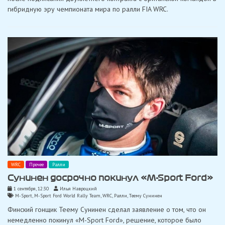
гибридную эру чемпионата мира по ралли FIA WRC.
WRC
Прочее
Ралли
Сунинен досрочно покинул «M-Sport Ford»
1 сентября, 12:30
Илья Навроцкий
M-Sport
,
M-Sport Ford World Rally Team
,
WRC
,
Ралли
,
Тeeму Сунинен
Финский гонщик Теему Сунинен сделал заявление о том, что он
немедленно покинул «M-Sport Ford», решение, которое было