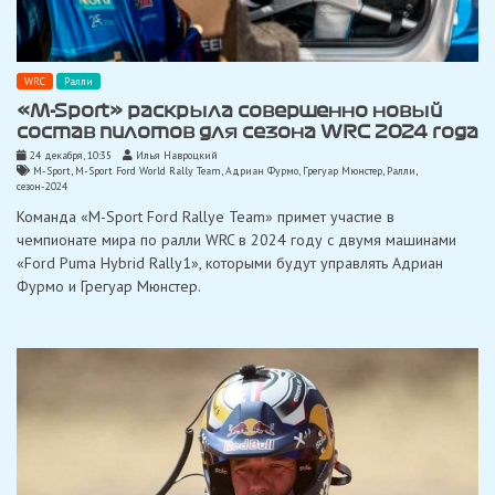
WRC
Ралли
«M-Sport» раскрыла совершенно новый
состав пилотов для сезона WRC 2024 года
24 декабря, 10:35
Илья Навроцкий
M-Sport
,
M-Sport Ford World Rally Team
,
Адриан Фурмо
,
Грегуар Мюнстер
,
Ралли
,
сезон-2024
Команда «M-Sport Ford Rallye Team» примет участие в
чемпионате мира по ралли WRC в 2024 году с двумя машинами
«Ford Puma Hybrid Rally1», которыми будут управлять Адриан
Фурмо и Грегуар Мюнстер.