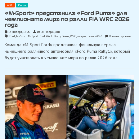
WRC
Ралли
«M-Sport» представила «Ford Puma» для
чемпионата мира по ралли FIA WRC 2026
года
15 января, 15:00
Илья Навроцкий
on
Ford
,
M-Sport
,
M-Sport Ford World Rally Team
,
WRC
,
ливрея
,
сезон-2026
Комментировать
«M-
Команда «M-Sport Ford» представила финальную версию
Sport»
предс
нынешнего раллийного автомобиля «Ford Puma Rally1», который
«Ford
будет участвовать в чемпионате мира по ралли 2026 года.
Puma
для
чемпи
мира
по
ралли
FIA
WRC
2026
года