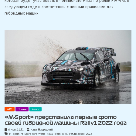
которая будет участвовать в чемпионате мира по ралли FIA WRC в
следующем году в соответствии с новыми правилами для
гибридных машин.
WRC
Прочее
Ралли
«M-Sport» представила первые фото
своей гибридной машины Rally1 2022 года
6 мая, 11:51
Илья Навроцкий
M-Sport
,
M-Sport Ford World Rally Team
,
WRC
,
Ралли
,
сезон-2022