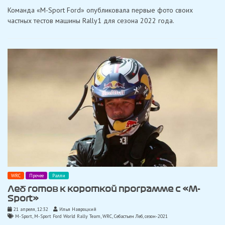
Команда «M-Sport Ford» опубликовала первые фото своих
частных тестов машины Rally1 для сезона 2022 года.
WRC
Прочее
Ралли
Леб готов к короткой программе с «M-
Sport»
21 апреля, 12:32
Илья Навроцкий
M-Sport
,
M-Sport Ford World Rally Team
,
WRC
,
Себастьен Леб
,
сезон-2021