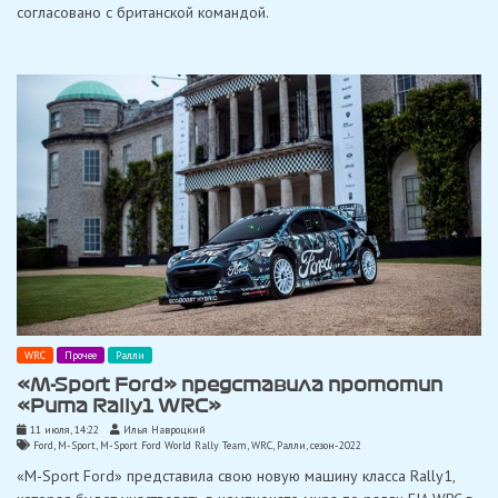
согласовано с британской командой.
WRC
Прочее
Ралли
«M-Sport Ford» представила прототип
«Puma Rally1 WRC»
11 июля, 14:22
Илья Навроцкий
Ford
,
M-Sport
,
M-Sport Ford World Rally Team
,
WRC
,
Ралли
,
сезон-2022
«M-Sport Ford» представила свою новую машину класса Rally1,