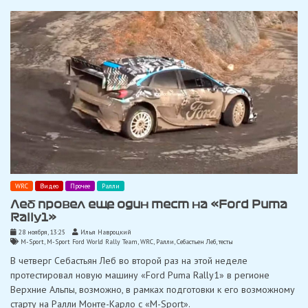
WRC
Видео
Прочее
Ралли
Леб провел еще один тест на «Ford Puma
Rally1»
28 ноября, 13:25
Илья Навроцкий
M-Sport
,
M-Sport Ford World Rally Team
,
WRC
,
Ралли
,
Себастьен Леб
,
тесты
В четверг Себастьян Леб во второй раз на этой неделе
протестировал новую машину «Ford Puma Rally1» в регионе
Верхние Альпы, возможно, в рамках подготовки к его возможному
старту на Ралли Монте-Карло с «M-Sport».