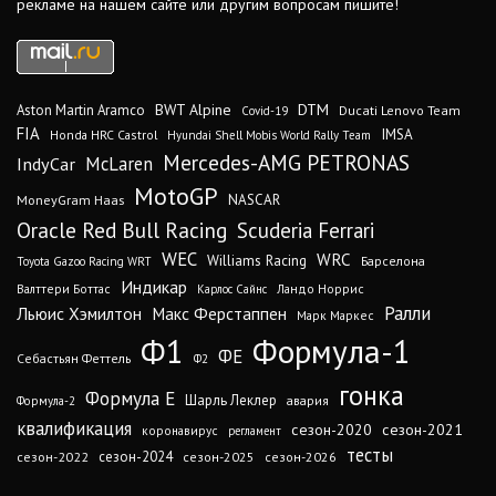
рекламе на нашем сайте или другим вопросам пишите!
DTM
BWT Alpine
Aston Martin Aramco
Ducati Lenovo Team
Covid-19
FIA
IMSA
Honda HRC Castrol
Hyundai Shell Mobis World Rally Team
Mercedes-AMG PETRONAS
IndyCar
McLaren
MotoGP
MoneyGram Haas
NASCAR
Oracle Red Bull Racing
Scuderia Ferrari
WEC
WRC
Williams Racing
Барселона
Toyota Gazoo Racing WRT
Индикар
Валттери Боттас
Ландо Норрис
Карлос Сайнс
Ралли
Льюис Хэмилтон
Макс Ферстаппен
Марк Маркес
Ф1
Формула-1
ФЕ
Себастьян Феттель
Ф2
гонка
Формула Е
Шарль Леклер
авария
Формула-2
квалификация
сезон-2020
сезон-2021
коронавирус
регламент
тесты
сезон-2024
сезон-2022
сезон-2025
сезон-2026