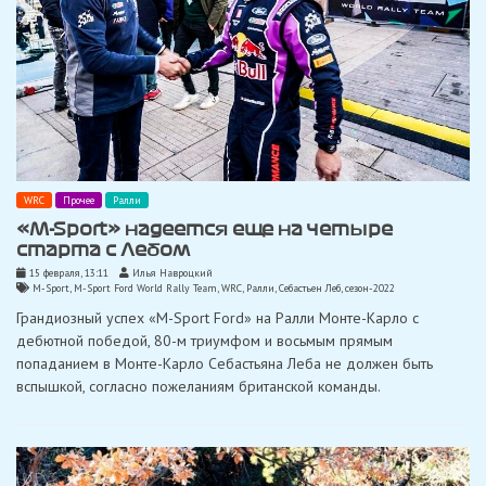
WRC
Прочее
Ралли
«M-Sport» надеется еще на четыре
старта с Лебом
15 февраля, 13:11
Илья Навроцкий
M-Sport
,
M-Sport Ford World Rally Team
,
WRC
,
Ралли
,
Себастьен Леб
,
сезон-2022
Грандиозный успех «M-Sport Ford» на Ралли Монте-Карло с
дебютной победой, 80-м триумфом и восьмым прямым
попаданием в Монте-Карло Себастьяна Леба не должен быть
вспышкой, согласно пожеланиям британской команды.