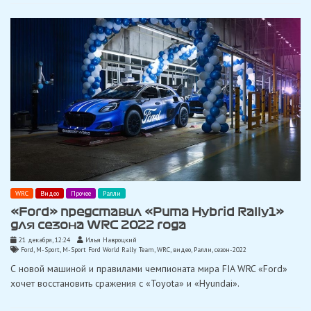
WRC
Видео
Прочее
Ралли
«Ford» представил «Puma Hybrid Rally1»
для сезона WRC 2022 года
21 декабря, 12:24
Илья Навроцкий
Ford
,
M-Sport
,
M-Sport Ford World Rally Team
,
WRC
,
видео
,
Ралли
,
сезон-2022
С новой машиной и правилами чемпионата мира FIA WRC «Ford»
хочет восстановить сражения с «Toyota» и «Hyundai».