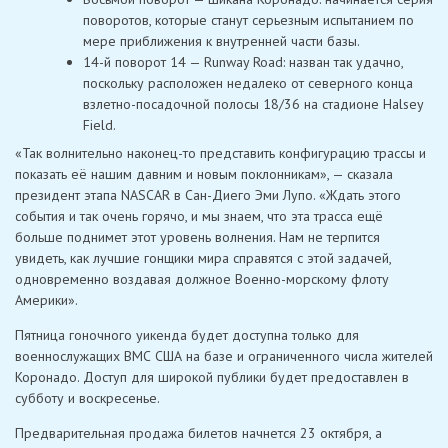
поворотов, которые станут серьезным испытанием по
мере приближения к внутренней части базы.
14-й поворот 14 — Runway Road: назван так удачно,
поскольку расположен недалеко от северного конца
взлетно-посадочной полосы 18/36 на стадионе Halsey
Field.
«Так волнительно наконец-то представить конфигурацию трассы и
показать её нашим давним и новым поклонникам», — сказала
президент этапа NASCAR в Сан-Диего Эми Лупо. «Ждать этого
события и так очень горячо, и мы знаем, что эта трасса ещё
больше поднимет этот уровень волнения. Нам не терпится
увидеть, как лучшие гонщики мира справятся с этой задачей,
одновременно воздавая должное Военно-морскому флоту
Америки».
Пятница гоночного уикенда будет доступна только для
военнослужащих ВМС США на базе и ограниченного числа жителей
Коронадо. Доступ для широкой публики будет предоставлен в
субботу и воскресенье.
Предварительная продажа билетов начнется 23 октября, а