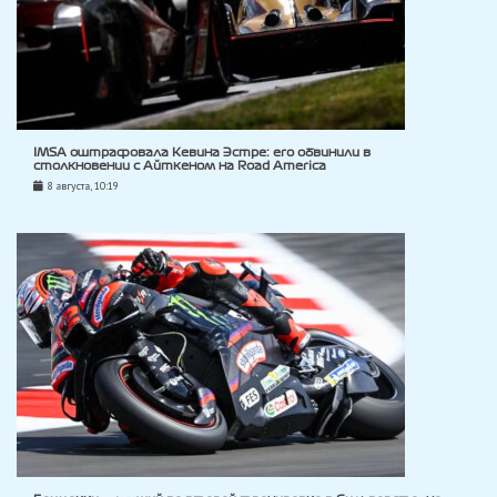
IMSA оштрафовала Кевина Эстре: его обвинили в
столкновении с Айткеном на Road America
8 августа, 10:19