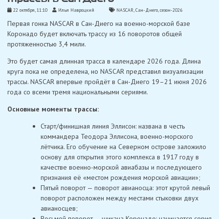
22 октября, 11:10
Илья Навроцкий
NASCAR
,
Сан-Диего
,
сезон-2026
Первая гонка NASCAR в Сан-Диего на военно-морской базе
Коронадо будет включать трассу из 16 поворотов общей
протяженностью 3,4 мили.
Это будет самая длинная трасса в календаре 2026 года. Длина
круга пока не определена, но NASCAR представил визуализации
трассы. NASCAR впервые пройдёт в Сан-Диего 19–21 июня 2026
года со всеми тремя национальными сериями.
Основные моменты трассы:
Старт/финишная линия Эллисон: названа в честь
коммандера Теодора Эллисона, военно-морского
лётчика. Его обучение на Северном острове заложило
основу для открытия этого комплекса в 1917 году в
качестве военно-морской авиабазы ​​и последующего
признания её «местом рождения морской авиации»;
Пятый поворот — поворот авианосца: этот крутой левый
поворот расположен между местами стыковки двух
авианосцев;
Восьмой поворот — шикана Коронадо: начинается серия