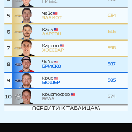
ГИББС
Чейс
5
634
ЭЛЛИОТ
Кайл
6
616
ЛАРСОН
Карсон
7
598
ХОСЕВАР
Чейз
8
587
БРИСКО
Крис
9
585
БЮШЕР
Кристофер
10
574
БЕЛЛ
ПЕРЕЙТИ К ТАБЛИЦАМ