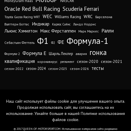
MoneyGram Haas
NASCAR
Oracle Red Bull Racing
Scuderia Ferrari
WEC
WRC
Williams Racing
Барселона
Toyota Gazoo Racing WRT
Индикар
Валттери Боттас
Ландо Норрис
Карлос Сайнс
Ралли
Льюис Хэмилтон
Макс Ферстаппен
Марк Маркес
Ф1
Формула-1
ФЕ
Себастьян Феттель
Ф2
гонка
Формула Е
Шарль Леклер
авария
Формула-2
квалификация
сезон-2020
сезон-2021
коронавирус
регламент
тесты
сезон-2024
сезон-2022
сезон-2025
сезон-2026
Наш сайт использует файлы cookie для улучшения вашего опыта.
Продолжая использовать сайт, вы соглашаетесь на их
использование. Узнайте больше в нашей
Политике использования
файлов cookie
.
© 2017 QUEEN-OF-MOTORSPORT.COM. Использование материалов сайта разрешено