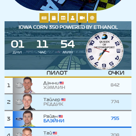
IOWA CORN 350 POWERED BY ETHANOL
0
1
1
1
5
4
ДНИ
ЧАС
МИН
ПИЛОТ
ОЧКИ
Дэнни
1
842
ХЭМЛИН
Тайлер
2
774
РЕДДИК
Райан
3
755
БЛЭЙНИ
Тай
4
708