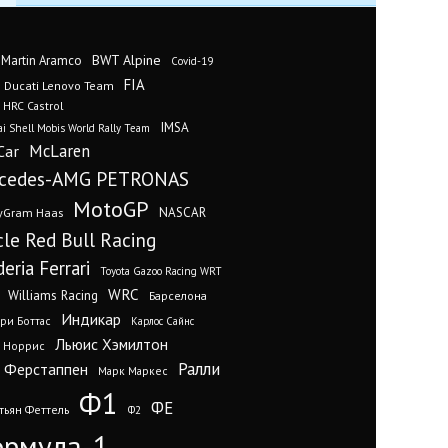
BWT Alpine
 Martin Aramco
Covid-19
FIA
Ducati Lenovo Team
 HRC Castrol
IMSA
i Shell Mobis World Rally Team
Car
McLaren
cedes-AMG PETRONAS
MotoGP
yGram Haas
NASCAR
cle Red Bull Racing
eria Ferrari
Toyota Gazoo Racing WRT
WRC
Williams Racing
Барселона
Индикар
ри Боттас
Карлос Сайнс
Льюис Хэмилтон
 Норрис
Ралли
 Ферстаппен
Марк Маркес
Ф1
ФЕ
тьян Феттель
Ф2
рмула-1