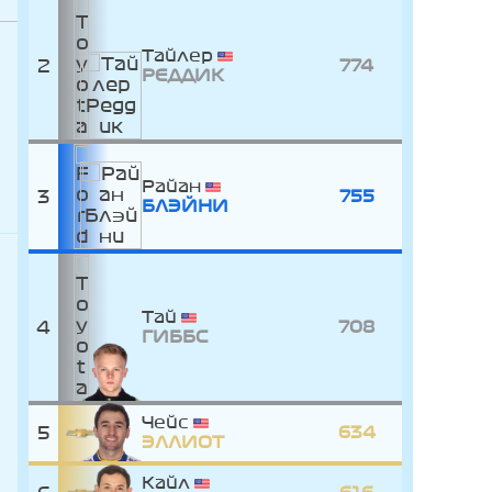
Тайлер
2
774
РЕДДИК
Райан
3
755
БЛЭЙНИ
Тай
4
708
ГИББС
Чейс
5
634
ЭЛЛИОТ
Кайл