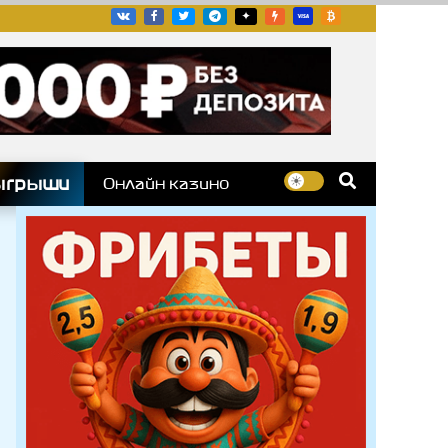
угих гоночных серий
ыгрыши
Онлайн казино