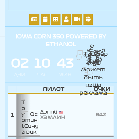
IOWA CORN 350 POWERED BY
ETHANOL
0
2
1
0
4
3
ДНИ
ЧАС
МИН
ПИЛОТ
ОЧКИ
Дэнни
1
842
ХЭМЛИН