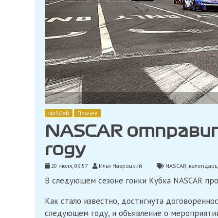
NASCAR
Прочее
NASCAR отправитс
году
20 июля, 09:57
Илья Навроцкий
NASCAR
,
календарь
В следующем сезоне гонки Кубка NASCAR про
Как стало известно, достигнута договоренн
следующем году, и объявление о мероприяти