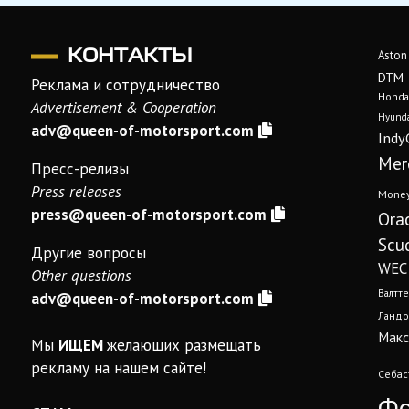
КОНТАКТЫ
Aston
DTM
Реклама и сотрудничество
Honda
Advertisement & Cooperation
Hyunda
adv@queen-of-motorsport.com
Indy
Mer
Пресс-релизы
Press releases
Mone
press@queen-of-motorsport.com
Ora
Scud
Другие вопросы
WEC
Other questions
Валтте
adv@queen-of-motorsport.com
Ландо
Макс
Мы
ИЩЕМ
желающих размещать
рекламу на нашем сайте!
Себас
Фо