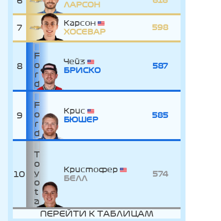
6
616
ЛАРСОН
Карсон
7
598
ХОСЕВАР
Чейз
8
587
БРИСКО
Крис
9
585
БЮШЕР
Кристофер
10
574
БЕЛЛ
ПЕРЕЙТИ К ТАБЛИЦАМ