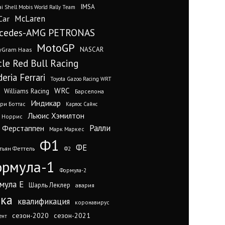
IMSA
i Shell Mobis World Rally Team
Car
McLaren
cedes-AMG PETRONAS
MotoGP
yGram Haas
NASCAR
cle Red Bull Racing
eria Ferrari
Toyota Gazoo Racing WRT
WRC
Williams Racing
Барселона
Индикар
ри Боттас
Карлос Сайнс
Льюис Хэмилтон
 Норрис
Ралли
 Ферстаппен
Марк Маркес
Ф1
ФЕ
тьян Феттель
Ф2
рмула-1
Формула-2
мула Е
Шарль Леклер
авария
нка
квалификация
коронавирус
сезон-2020
сезон-2021
ент