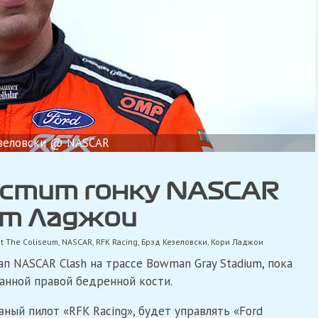
зеловски @ NASCAR
устит гонку NASCAR
нит Ладжои
at The Coliseum
,
NASCAR
,
RFK Racing
,
Брэд Кезеловски
,
Кори Ладжои
п NASCAR Clash на трассе Bowman Gray Stadium, пока
анной правой бедренной кости.
ный пилот «RFK Racing», будет управлять «Ford