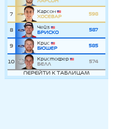
ЛАРСОН
Карсон
7
598
ХОСЕВАР
Чейз
8
587
БРИСКО
Крис
9
585
БЮШЕР
Кристофер
10
574
БЕЛЛ
ПЕРЕЙТИ К ТАБЛИЦАМ