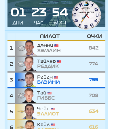
0
1
2
3
5
4
ДНИ
ЧАС
МИН
ПИЛОТ
ОЧКИ
Дэнни
1
842
ХЭМЛИН
Тайлер
2
774
РЕДДИК
Райан
3
755
БЛЭЙНИ
Тай
4
708
ГИББС
Чейс
5
634
ЭЛЛИОТ
Кайл
6
616