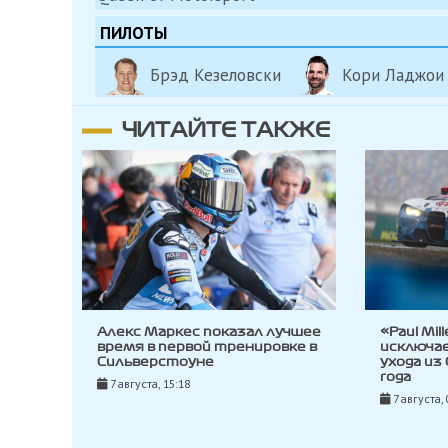
ПИЛОТЫ
Брэд Кезеловски
Кори Ладжои
ЧИТАЙТЕ ТАКЖЕ
Алекс Маркес показал лучшее
«Paul Mil
время в первой тренировке в
исключа
Сильверстоуне
ухода из
года
7 августа, 15:18
7 августа, 