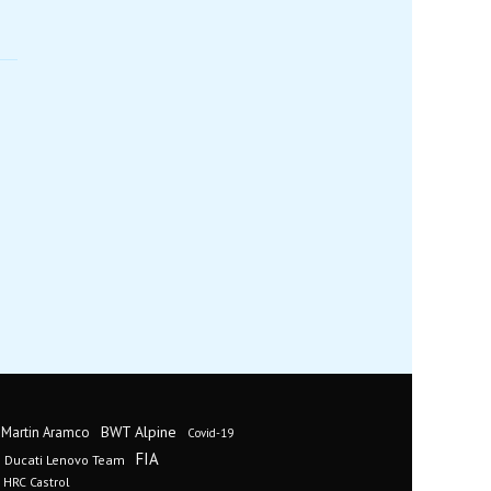
BWT Alpine
 Martin Aramco
Covid-19
FIA
Ducati Lenovo Team
 HRC Castrol