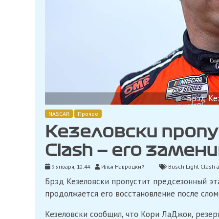
Брэд Ке
NASCAR
Прочее
Кезеловски проп
Clash — его заме
9 января, 10:44
Илья Навроцкий
Busch Light Clash 
Брэд Кезеловски пропустит предсезонный эта
продолжается его восстановление после слом
Кезеловски сообщил, что Кори ЛаДжои, резерв