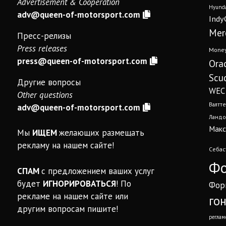
Advertisement & Cooperation
Hyunda
adv@queen-of-motorsport.com
Indy
Mer
Пресс-релизы
Press releases
Mone
press@queen-of-motorsport.com
Ora
Scud
Другие вопросы
WEC
Other questions
Валтте
adv@queen-of-motorsport.com
Ландо
Макс
Мы
ИЩЕМ
желающих размещать
рекламу на нашем сайте!
Себас
Фо
СПАМ
с предложением ваших услуг
будет
ИГНОРИРОВАТЬСЯ
! По
Фор
рекламе на нашем сайте или
го
другим вопросам пишите!
реглам