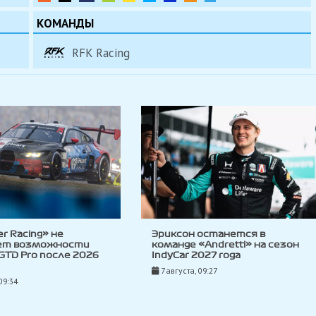
КОМАНДЫ
RFK Racing
ler Racing» не
Эриксон останется в
ет возможности
команде «Andretti» на сезон
 GTD Pro после 2026
IndyCar 2027 года
7 августа, 09:27
09:34