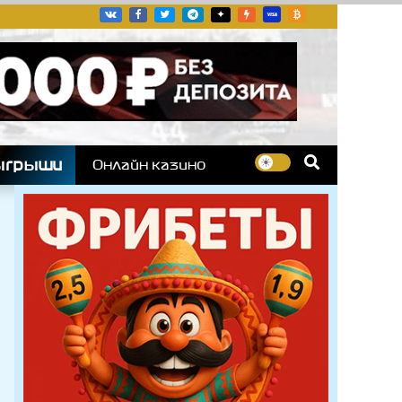
угих гоночных серий
ыгрыши
Онлайн казино