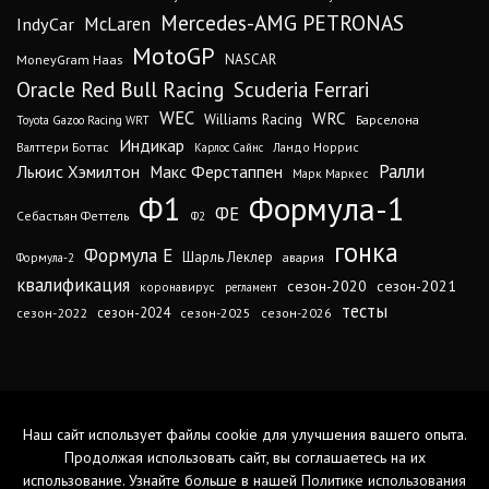
Mercedes-AMG PETRONAS
IndyCar
McLaren
MotoGP
MoneyGram Haas
NASCAR
Oracle Red Bull Racing
Scuderia Ferrari
WEC
WRC
Williams Racing
Барселона
Toyota Gazoo Racing WRT
Индикар
Валттери Боттас
Ландо Норрис
Карлос Сайнс
Ралли
Льюис Хэмилтон
Макс Ферстаппен
Марк Маркес
Ф1
Формула-1
ФЕ
Себастьян Феттель
Ф2
гонка
Формула Е
Шарль Леклер
авария
Формула-2
квалификация
сезон-2020
сезон-2021
коронавирус
регламент
тесты
сезон-2024
сезон-2022
сезон-2025
сезон-2026
Наш сайт использует файлы cookie для улучшения вашего опыта.
Продолжая использовать сайт, вы соглашаетесь на их
использование. Узнайте больше в нашей
Политике использования