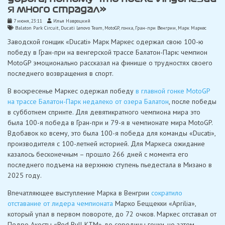
я много страдал»
7 июня, 23:11
Илья Навроцкий
Balaton Park Circuit
,
Ducati Lenovo Team
,
MotoGP
,
гонка
,
Гран-при Венгрии
,
Марк Маркес
Заводской гонщик «Ducati» Марк Маркес одержал свою 100-ю
победу в Гран-при на венгерской трассе Балатон-Парк: чемпион
MotoGP эмоционально рассказал на финише о трудностях своего
последнего возвращения в спорт.
В воскресенье Маркес одержал победу
в главной гонке MotoGP
на трассе Балатон-Парк недалеко от озера Балатон
, после победы
в субботнем спринте. Для девятикратного чемпиона мира это
была 100-я победа в Гран-при и 79-я в чемпионате мира MotoGP.
Вдобавок ко всему, это была 100-я победа для команды «Ducati»,
производителя с 100-летней историей. Для Маркеса ожидание
казалось бесконечным – прошло 266 дней с момента его
последнего подъема на верхнюю ступень пьедестала в Мизано в
2025 году.
Впечатляющее выступление Марка в Венгрии
сократило
отставание от лидера чемпионата
Марко Беццекки «Aprilia»,
который упал в первом повороте, до 72 очков. Маркес отставал от
Педро Акосты «Red Bull KTM» до середины гонки, но затем