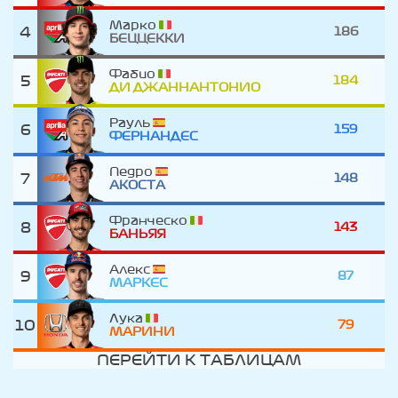
Марко
4
186
БЕЦЦЕККИ
Фабио
5
184
ДИ ДЖАННАНТОНИО
Рауль
6
159
ФЕРНАНДЕС
Педро
7
148
АКОСТА
Франческо
8
143
БАНЬЯЯ
Алекс
9
87
МАРКЕС
Лука
10
79
МАРИНИ
ПЕРЕЙТИ К ТАБЛИЦАМ