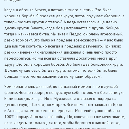
Когда я обгонял Акосту, я потратил много энергии. Это была
хорошая борьба. Я проехал два круга, потом подумал: «Хорошо, а
теперь сколько кругов осталось? А ведь оставалось еще целых
десять кругов. Знаете, когда боец ​​встречается с другим бойцом,
тогда и начинается битва. Мы знаем Педро, он очень агрессивный,
резко тормозит. Это было на пределе возможностей — у нас было
два или три контакта, но всегда в пределах разумного. При таких
резких изменениях направления движения очень легко просто
перестроиться. Но мы всегда оставляли достаточно места друг
другу. Это была хорошая борьба. Это были два бойцовских круга.
Думаю, лучше было бы два круга, потому что если бы их было
больше — всё могло закончиться не лучшим образом!.
Чемпионат очень длинный, но на данный момент я не в лучшей
форме. Честно говоря, я не чувствую себя готовым к бою за титул.
В эти выходные — да. Но в Муджелло я отставал от лидера на
десять секунд. Так что, посмотрим. Всё во многом зависит от Брно
и Ассена, а затем от летнего перерыва. Мне ещё нужно выйти на
100% форму. И тогда я всё пойму. Но, конечно, вы же меня знаете,
если я здесь, то только для того, чтобы бороться в каждой гонке,
на каждой тренировке, и я просто хочу получать от этого