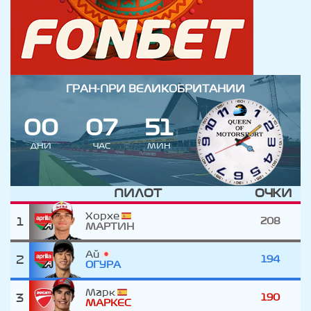
ГРАН-ПРИ ВЕЛИКОБРИТАНИИ
0
0
0
7
5
1
ДНИ
ЧАС
МИН
ПИЛОТ
ОЧКИ
Хорхе
1
208
МАРТИН
Ай
2
194
ОГУРА
Марк
3
190
МАРКЕС