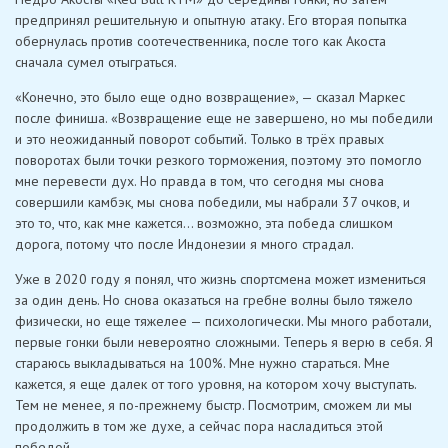
предпринял решительную и опытную атаку. Его вторая попытка
обернулась против соотечественника, после того как Акоста
сначала сумел отыграться.
«Конечно, это было еще одно возвращение», — сказал Маркес
после финиша. «Возвращение еще не завершено, но мы победили
и это неожиданный поворот событий. Только в трёх правых
поворотах были точки резкого торможения, поэтому это помогло
мне перевести дух. Но правда в том, что сегодня мы снова
совершили камбэк, мы снова победили, мы набрали 37 очков, и
это то, что, как мне кажется… возможно, эта победа слишком
дорога, потому что после Индонезии я много страдал.
Уже в 2020 году я понял, что жизнь спортсмена может измениться
за один день. Но снова оказаться на гребне волны было тяжело
физически, но еще тяжелее — психологически. Мы много работали,
первые гонки были невероятно сложными. Теперь я верю в себя. Я
стараюсь выкладываться на 100%. Мне нужно стараться. Мне
кажется, я еще далек от того уровня, на котором хочу выступать.
Тем не менее, я по-прежнему быстр. Посмотрим, сможем ли мы
продолжить в том же духе, а сейчас пора насладиться этой
победой.