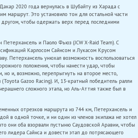
Дакар 2020 года вернулась в Шубайту из Харада с
м маршрут. Это установило тон для остальной части
с другом, чтобы одержать верх перед последними
н Петерхансель и Паоло Фьюз (JCW X-Raid Team). С
ссификаций Карлосом Сайнсом и Лукасом Крусом
аву. Петерхансель унюхал возможность воспользоваться
рожного положения, чтобы нанести удар, чтобы
, но и, возможно, перепрыгнуть на второе место,
 (Toyota Gazoo Racing). И, 13-кратный победитель ралли
ерашнего сложного этапа, но Аль-Аттия также был в
еменных отрезков маршрута из 744 км, Петерхансель и
ой в одной точке, и ни один из членов экипажа не хотел
что они оба взорвали пустыню Саудовской Аравии, чтобы
его лидера Сайнса и довести этап до потрясающего