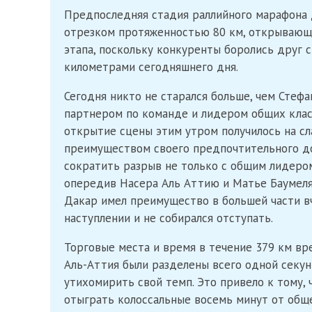
Предпоследняя стадия раллийного марафона 
отрезком протяженностью 80 км, открывающи
этапа, поскольку конкуренты боролись друг 
километрами сегодняшнего дня.
Сегодня никто не старался больше, чем Стефа
партнером по команде и лидером общих кла
открытие сцены этим утром получилось на сл
преимуществом своего предпочтительного до
сократить разрыв не только с общим лидером
опередив Насера ​​Аль Аттию и Матье Баумеля
Дакар имел преимущество в большей части вч
наступлении и не собирался отступать.
Торговые места и время в течение 379 км вр
Аль-Аттия были разделены всего одной секунд
утихомирить свой темп. Это привело к тому, 
отыграть колоссальные восемь минут от общ