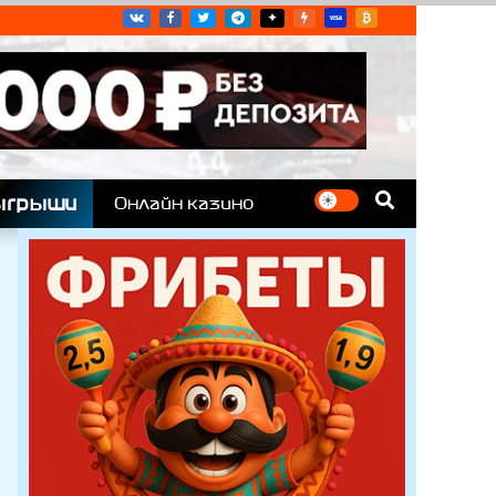
угих гоночных серий
ыгрыши
Онлайн казино