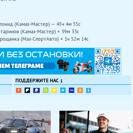
еонид (Камаз-Мастер) — 45ч 4м 55с
таринов (Камаз-Мастер) + 39м 33с
арощанка (Маз-СпортАвто) + 1ч 52м 14с
ПОДДЕРЖИТЕ НАС