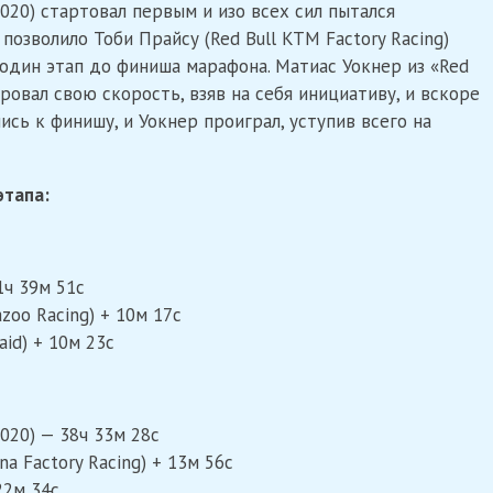
020) стартовал первым и изо всех сил пытался
позволило Тоби Прайсу (Red Bull KTM Factory Racing)
 один этап до финиша марафона. Матиас Уокнер из «Red
ровал свою скорость, взяв на себя инициативу, и вскоре
ись к финишу, и Уокнер проиграл, уступив всего на
этапа:
1ч 39м 51с
zoo Racing) + 10м 17с
id) + 10м 23с
020) — 38ч 33м 28с
na Factory Racing) + 13м 56с
22м 34с