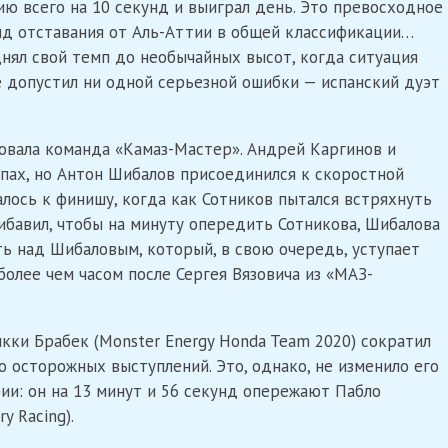
ю всего на 10 секунд и выиграл день. Это превосходное
нд отставания от Аль-Аттии в общей классификации…
днял свой темп до необычайных высот, когда ситуация
не допустил ни одной серьезной ошибки — испанский дуэт
овала команда «Камаз-Мастер». Андрей Каргинов и
пах, но Антон Шибалов присоединился к скоростной
лось к финишу, когда как Сотников пытался встряхнуть
рибавил, чтобы на минуту опередить Сотникова, Шибалова
ь над Шибаловым, который, в свою очередь, уступает
более чем часом после Сергея Вязовича из «МАЗ-
кки Брабек (Monster Energy Honda Team 2020) сократил
 осторожных выступлений. Это, однако, не изменило его
ии: он на 13 минут и 56 секунд опережают Пабло
y Racing).