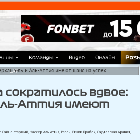
T.COM
y), Формулы Е, Moto GP, DTM, IndyCar, NASCAR, WRC (Dakar, WRX), WEC, IMSA и др
Роз
блицы
Команды
Видео
Онлайн
LAT
 сократилось вдвое:
Аль-Аттия имеют
с Сайнс-старший
,
Нассер Аль-Аттия
,
Ралли
,
Рикки Брабек
,
Саудовская Аравия
,