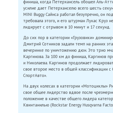
финиша, когда Петерхансель обошел Аль-Атти
усилие дает Петерханселю всего шесть секу
MINI Buggy Сайнса работал безупречно, он по
требовала этого, и его штурман Лукас Круз 
лидирует с отрывом в 10 минут и 17 секунд.
До сих пор в категории «Грузовики» доминир
Дмитрий Сотников задали темп на ранних эта
вечеринке по уничтожению дюн. Это трио мча
Каргинова. За 100 км до финиша, Каргинов п
и Николаева. Каргинов продолжает лидироват
свое второе место в общей классификации с 
СпортАвто».
На двух колесах в категории «Мотоциклы» Ри
свое общее лидерство вдвое после чрезмерно
положение в качестве общего лидера категор
Квинтанилью (Rockstar Energy Husqvarna Factor