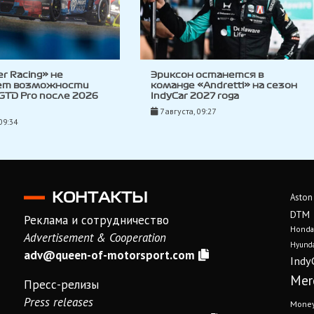
ler Racing» не
Эриксон останется в
ет возможности
команде «Andretti» на сезон
 GTD Pro после 2026
IndyCar 2027 года
7 августа, 09:27
09:34
КОНТАКТЫ
Aston
DTM
Реклама и сотрудничество
Honda
Advertisement & Cooperation
Hyunda
adv@queen-of-motorsport.com
Indy
Mer
Пресс-релизы
Press releases
Mone