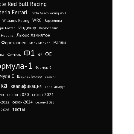
cle Red Bull Racing
eria Ferrari
Toyota Gazoo Racing WRT
WRC
Williams Racing
Барселона
Индикар
ри Боттас
Карлос Сайнс
Льюис Хэмилтон
 Норрис
Ралли
 Ферстаппен
Марк Маркес
Ф1
ФЕ
тьян Феттель
Ф2
рмула-1
Формула-2
мула Е
Шарль Леклер
авария
нка
квалификация
коронавирус
сезон-2020
сезон-2021
ент
сезон-2024
-2022
сезон-2025
тесты
-2026