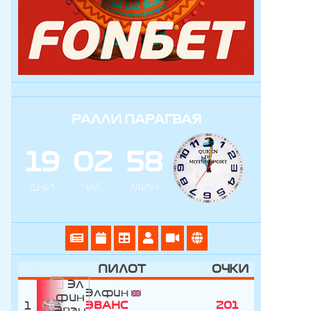
РАЛЛИ ПАРАГВАЯ
1
9
0
2
5
8
ДНИ
ЧАС
МИН
ПИЛОТ
ОЧКИ
Элфин
1
ЭВАНС
201