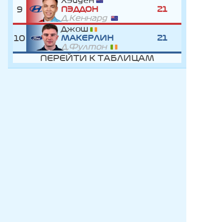
Хэйден
9
ПЭДДОН
21
Д.Кеннард
Джош
10
МАКЕРЛИН
21
Д.Фултон
ПЕРЕЙТИ К ТАБЛИЦАМ