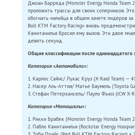
Джоан Барреда (Monster Energy Honda Team 2
проложить трассы для своих соперников. Это 
обогнать чилийца в общем зачете лидеров за
Bull KTM Factory Racing» вновь продемонстри
Квинтанилья бросил ему вызов. Эти двое мчал
девять секунд.
Общие классификации после одиннадцатого 
Категория «Автомобили»:
1. Карлос Сайнс/ Лукас Круз (X-Raid Team) — 4
2. Насер Аль-Аттия/ Матье Баумель (Toyota Ga
3. Стефан Петерхансель/ Пауло Фьюз (JCW X-Ra
Категория «Мотоциклы»:
1. Рикки Брабек (Monster Energy Honda Team 2
2. Пабло Квинтанилья (Rockstar Energy Husqvar
3. Тоби Прайс (Red Bull KTM Factory Racing) + 