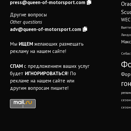
press@queen-of-motorsport.com
Ora
Scud
Другие вопросы
WEC
Other questions
Валтте
adv@queen-of-motorsport.com
Ландо
Макс
Мы
ИЩЕМ
желающих размещать
рекламу на нашем сайте!
Себас
Фо
СПАМ
с предложением ваших услуг
будет
ИГНОРИРОВАТЬСЯ
! По
Фор
рекламе на нашем сайте или
го
другим вопросам пишите!
реглам
сезон
сезон