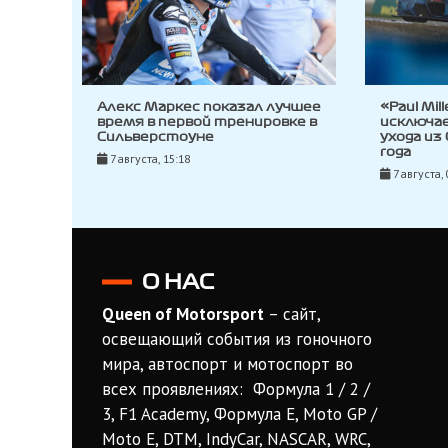
Алекс Маркес показал лучшее
«Paul Mil
время в первой тренировке в
исключа
Сильверстоуне
ухода из
года
7 августа, 15:18
7 августа, 
О НАС
Queen of Motorsport
– сайт,
освещающий события из гоночного
мира, автоспорт и мотоспорт во
всех проявлениях: Формула 1 / 2 /
3, F1 Academy, Формула Е, Moto GP /
Moto E, DTM, IndyCar, NASCAR, WRC,