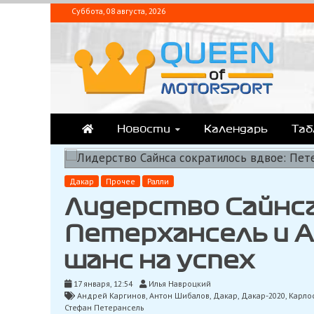
Перейти
Суббота, 08 августа, 2026
к
содержимому
QUEEN-OF-MOTORSPOR
Аналитика, статистика, трансляции Формулы-1 (Ф2/Ф3/F1 Academ
Новости
Календарь
Та
Дакар
Прочее
Ралли
Лидерство Сайнса
Петерхансель и 
шанс на успех
17 января, 12:54
Илья Навроцкий
Андрей Каргинов
,
Антон Шибалов
,
Дакар
,
Дакар-2020
,
Карло
Стефан Петерансель