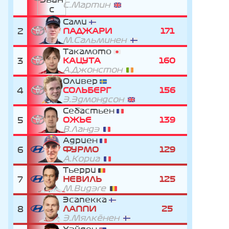
С.Мартин
Сами
2
ПАДЖАРИ
171
М.Сальминен
Такамото
3
КАЦУТА
160
А.Джонстон
Оливер
4
СОЛЬБЕРГ
156
Э.Эдмондсон
Себастьен
5
ОЖЬЕ
139
В.Ландэ
Адриен
6
ФУРМО
129
А.Кориа
Тьерри
7
НЕВИЛЬ
125
М.Видэге
Эсапекка
8
ЛАППИ
25
Э.Мялкёнен