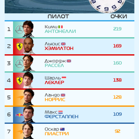
ПИЛОТ
ОЧКИ
Кими
1
219
АНТОНЕЛЛИ
Льюис
2
169
ХЭМИЛТОН
Джордж
3
160
РАССЕЛ
Шарль
4
138
ЛЕКЛЕР
Ландо
5
128
НОРРИС
Макс
6
109
ФЕРСТАППЕН
Оскар
7
92
ПИАСТРИ