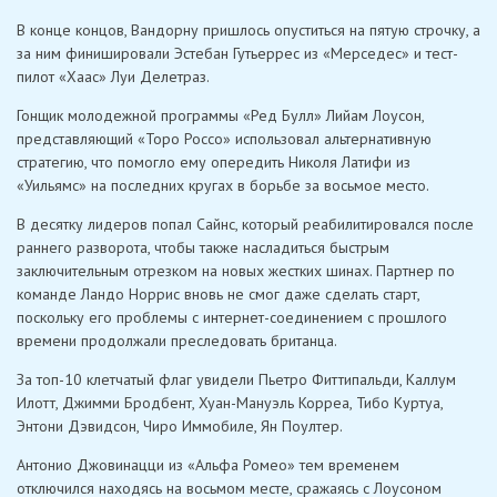
В конце концов, Вандорну пришлось опуститься на пятую строчку, а
за ним финишировали Эстебан Гутьеррес из «Мерседес» и тест-
пилот «Хаас» Луи Делетраз.
Гонщик молодежной программы «Ред Булл» Лийам Лоусон,
представляющий «Торо Россо» использовал альтернативную
стратегию, что помогло ему опередить Николя Латифи из
«Уильямс» на последних кругах в борьбе за восьмое место.
В десятку лидеров попал Сайнс, который реабилитировался после
раннего разворота, чтобы также насладиться быстрым
заключительным отрезком на новых жестких шинах. Партнер по
команде Ландо Норрис вновь не смог даже сделать старт,
поскольку его проблемы с интернет-соединением с прошлого
времени продолжали преследовать британца.
За топ-10 клетчатый флаг увидели Пьетро Фиттипальди, Каллум
Илотт, Джимми Бродбент, Хуан-Мануэль Корреа, Тибо Куртуа,
Энтони Дэвидсон, Чиро Иммобиле, Ян Поултер.
Антонио Джовинацци из «Альфа Ромео» тем временем
отключился находясь на восьмом месте, сражаясь с Лоусоном