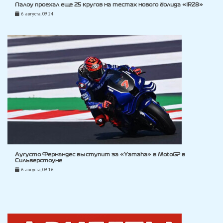
Палоу проехал еще 25 кругов на тестах нового болида «IR28»
6 августа, 09:24
Аугусто Фернандес выступит за «Yamaha» в MotoGP в
Сильверстоуне
6 августа, 09:16