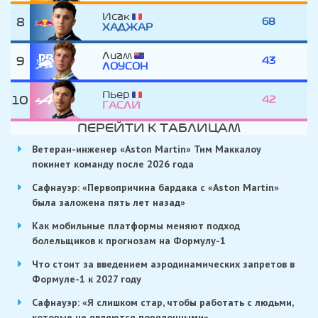
Исак
8
68
ХАДЖАР
Лиам
9
43
ЛОУСОН
Пьер
10
42
ГАСЛИ
ПЕРЕЙТИ К ТАБЛИЦАМ
Ветеран-инженер «Aston Martin» Тим Маккалоу
покинет команду после 2026 года
Сафнауэр: «Первопричина бардака с «Aston Martin»
была заложена пять лет назад»
Как мобильные платформы меняют подход
болельщиков к прогнозам на Формулу-1
Что стоит за введением аэродинамических запретов в
Формуле-1 к 2027 году
Сафнауэр: «Я слишком стар, чтобы работать с людьми,
которые не являются порядочными»