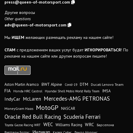
press@queen-of-motorsport.com
Другие вопросы
Other questions
adv@queen-of-motorsport.com
Мы
ИЩЕМ
желающих размещать рекламу на нашем сайте!
СПАМ
с предложением ваших услуг будет
ИГНОРИРОВАТЬСЯ
! По
рекламе на нашем сайте или другим вопросам пишите!
DTM
BWT Alpine
Aston Martin Aramco
Ducati Lenovo Team
Covid-19
FIA
IMSA
Honda HRC Castrol
Hyundai Shell Mobis World Rally Team
Mercedes-AMG PETRONAS
IndyCar
McLaren
MotoGP
MoneyGram Haas
NASCAR
Oracle Red Bull Racing
Scuderia Ferrari
WEC
WRC
Williams Racing
Барселона
Toyota Gazoo Racing WRT
Индикар
Валттери Боттас
Ландо Норрис
Карлос Сайнс