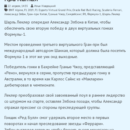
22 апреля, 14:35
Илья Навроцкий
BWT Alpine
,
F1 2019
,
F1 Esports Virtual Grand Prix
,
Oracle Red Bull Racing
,
Scuderia Ferrari
,
Александр Элбон
,
Гран-при Китая
,
Гуанью Чжоу
,
Симрейсинг
,
Ф1
,
Формула-1
,
Шарль Леклер
Шарль Леклер опередил Александр Элбона в Китае, чтобы
обеспечить свою вторую победу в двух виртуальных гонках
Формулы-1.
Местом проведения третьего виртуального Гран-при был
международный автодром Шанхая, который должна была посетить
Формула-1 в этот же уик-энд выходные.
Победитель гонки в Бахрейне Гуанью Чжоу, представляющий
«Рено», вернулся в серию, пропустив предыдущую гонку в
Австралии, в то время как Карлос Сайнс из «Макларен»
дебютировал в чемпионате.
Леклер преобразовал свой завоеванный поул в раннее лидерство
со штурмом на старте, оставляя Элбона позади, чтобы Александр
отражал прессинг со стороны преследующей группы.
Гонщик «Ред Булл» смог удержать второе место в первых
поворотах и ​​начал преследование звезды «Феррари».
Элбон выглядел готовым, чтобы бросить вызов монегаску на