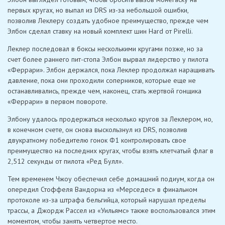
первых кругах, но выпал из DRS из-за небольшой ошибки,
позволив Леклеру создать удобное преимущество, прежде чем
Элбон сделал ставку на новый комплект шин Hard от Pirelli.
Леклер последовал в боксы несколькими кругами позже, но за
счет более раннего пит-стопа Элбон вырвал лидерство у пилота
«Феррари». Элбон держался, пока Леклер продолжал наращивать
давление, пока они проходили соперников, которые еще не
останавливались, прежде чем, наконец, стать жертвой гонщика
«Феррари» в первом повороте.
Элбону удалось продержаться несколько кругов за Леклером, но,
в конечном счете, он снова выскользнул из DRS, позволив
двукратному победителю гонок Ф1 контролировать свое
преимущество на последних кругах, чтобы взять клетчатый флаг в
2,512 секунды от пилота «Ред Булл».
Тем временем Чжоу обеспечил себе домашний подиум, когда он
опередил Стоффеля Вандорна из «Мерседес» в финальном
протоколе из-за штрафа бельгийца, который нарушал пределы
трассы, а Джордж Рассел из «Уильямс» также воспользовался этим
моментом, чтобы занять четвертое место.