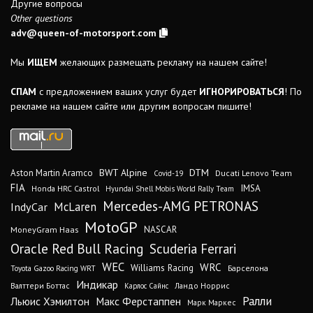
Другие вопросы
Other questions
adv@queen-of-motorsport.com
Мы
ИЩЕМ
желающих размещать рекламу на нашем сайте!
СПАМ
с предложением ваших услуг будет
ИГНОРИРОВАТЬСЯ
! По
рекламе на нашем сайте или другим вопросам пишите!
DTM
BWT Alpine
Aston Martin Aramco
Ducati Lenovo Team
Covid-19
FIA
IMSA
Honda HRC Castrol
Hyundai Shell Mobis World Rally Team
Mercedes-AMG PETRONAS
IndyCar
McLaren
MotoGP
MoneyGram Haas
NASCAR
Oracle Red Bull Racing
Scuderia Ferrari
WEC
WRC
Williams Racing
Барселона
Toyota Gazoo Racing WRT
Индикар
Валттери Боттас
Ландо Норрис
Карлос Сайнс
Ралли
Льюис Хэмилтон
Макс Ферстаппен
Марк Маркес