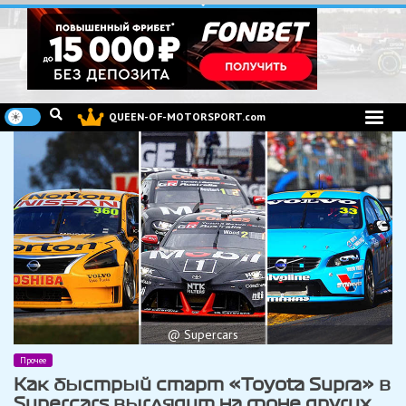
Перейти
к
содержимому
QUEEN-OF-MOTORSPORT.com
@ Supercars
Прочее
Как быстрый старт «Toyota Supra» в
Supercars выглядит на фоне других