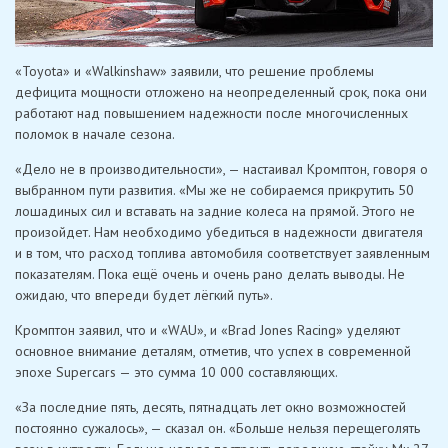
«Toyota» и «Walkinshaw» заявили, что решение проблемы
дефицита мощности отложено на неопределенный срок, пока они
работают над повышением надежности после многочисленных
поломок в начале сезона.
«Дело не в производительности», — настаивал Кромптон, говоря о
выбранном пути развития. «Мы же не собираемся прикрутить 50
лошадиных сил и вставать на задние колеса на прямой. Этого не
произойдет. Нам необходимо убедиться в надежности двигателя
и в том, что расход топлива автомобиля соответствует заявленным
показателям. Пока ещё очень и очень рано делать выводы. Не
ожидаю, что впереди будет лёгкий путь».
Кромптон заявил, что и «WAU», и «Brad Jones Racing» уделяют
основное внимание деталям, отметив, что успех в современной
эпохе Supercars — это сумма 10 000 составляющих.
«За последние пять, десять, пятнадцать лет окно возможностей
постоянно сужалось», — сказал он. «Больше нельзя перещеголять