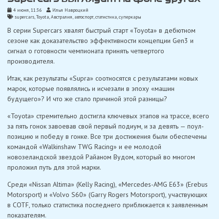
4 июня, 11:36
Илья Навроцкий
supercars
,
Toyota
,
Австралия
,
автоспорт
,
статистика
,
суперкары
В серии Supercars хвалят быстрый старт «Toyota» в дебютном
сезоне как доказательство эффективности концепции Gen3 и
сигнал о готовности чемпионата принять четвертого
производителя.
Итак, как результаты «Supra» соотносятся с результатами новых
марок, которые появлялись и исчезали в эпоху «машин
будущего»? И что же стало причиной этой разницы?
«Toyota» стремительно достигла ключевых этапов на трассе, всего
за пять гонок завоевав свой первый подиум, и за девять — поул-
позицию и победу в гонке. Все три достижения были обеспечены
командой «Walkinshaw TWG Racing» и ее молодой
новозеландской звездой Райаном Вудом, который во многом
проложил путь для этой марки.
Среди «Nissan Altima» (Kelly Racing), «Mercedes-AMG E63» (Erebus
Motorsport) и «Volvo S60» (Garry Rogers Motorsport), участвующих
в COTF, только статистика последнего приближается к заявленным
показателям.