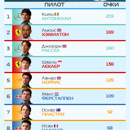
ПИЛОТ
ОЧКИ
Кими
1
219
АНТОНЕЛЛИ
Льюис
2
169
ХЭМИЛТОН
Джордж
3
160
РАССЕЛ
Шарль
4
138
ЛЕКЛЕР
Ландо
5
128
НОРРИС
Макс
6
109
ФЕРСТАППЕН
Оскар
7
92
ПИАСТРИ
Исак
8
68