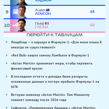
ХАДЖАР
Лиам
9
43
ЛОУСОН
Пьер
10
42
ГАСЛИ
ПЕРЕЙТИ К ТАБЛИЦАМ
Линдблад — о карьере в Формуле-1: «Для меня плана Б
никогда не существовало!»
«Red Bull» нашла замену Ламбьязе в Формуле-1
«Aston Martin» принимает меры, чтобы пережить
финансовый кризис
В последнем отчете о доходах были раскрыты
искаженные данные о потере прибыли Формулы-1 на
61%
Ветеран-инженер «Aston Martin» Тим Маккалоу
покинет команду после 2026 года
Сафнауэр: «Первопричина бардака с «Aston Martin»