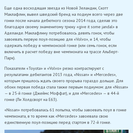
Еще одна восходящая звезда из Новой Зеландии, Скотт
Маклафлин, вывел шведский бренд на подиум всего через две
гонки после начала дебютного сезона 2014 года, сделав это
благодаря своему знаменитому трюку «give it some jandal» в
Аделаиде. Маклафлину потребовалось девять гонок, чтобы
завоевать первую поул-позицию для «Volvo», и 14, чтобы
одержать победу в чемпионской гонке (или семь гонок, если
включить в расчет победу вне чемпионата на трассе Альберт-
Парк).
Показатели «Toyota» и «Volvo» резко контрастируют с
результатами дебютантов 2013 года, «Nissan» и «Mercedes»,
которым пришлось ждать своего прорыва гораздо дольше. Для
обоих первая победа стала также первым подиумом: для «Nissan»
— в 25-й гонке (Джеймс Моффат), и для «Mercedes» — в 44-й
гонке (Ли Холдсворт на E63).
«Nissan» потребовалась 61 попытка, чтобы завоевать поул в гонке
чемпионата, в то время как «Mercedes» завоевала свою
единственную поул-позицию перед стартом в 72-й гонке.