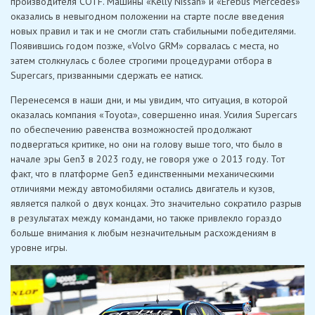
производителя COTF. Машины «Kelly Nissan» и «Erebus Mercedes»
оказались в невыгодном положении на старте после введения
новых правил и так и не смогли стать стабильными победителями.
Появившись годом позже, «Volvo GRM» сорвалась с места, но
затем столкнулась с более строгими процедурами отбора в
Supercars, призванными сдержать ее натиск.
Перенесемся в наши дни, и мы увидим, что ситуация, в которой
оказалась компания «Toyota», совершенно иная. Усилия Supercars
по обеспечению равенства возможностей продолжают
подвергаться критике, но они на голову выше того, что было в
начале эры Gen3 в 2023 году, не говоря уже о 2013 году. Тот
факт, что в платформе Gen3 единственными механическими
отличиями между автомобилями остались двигатель и кузов,
является палкой о двух концах. Это значительно сократило разрыв
в результатах между командами, но также привлекло гораздо
больше внимания к любым незначительным расхождениям в
уровне игры.