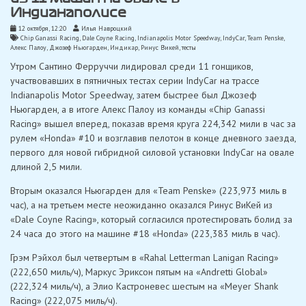
Индианаполисе
12 октября, 12:20
Илья Навроцкий
Chip Ganassi Racing
,
Dale Coyne Racing
,
Indianapolis Motor Speedway
,
IndyCar
,
Team Penske
,
Алекс Палоу
,
Джозеф Ньюгарден
,
Индикар
,
Ринус Викей
,
тесты
Утром Сантино Ферруччи лидировал среди 11 гонщиков,
участвовавших в пятничных тестах серии IndyCar на трассе
Indianapolis Motor Speedway, затем быстрее был Джозеф
Ньюгарден, а в итоге Алекс Палоу из команды «Chip Ganassi
Racing» вышел вперед, показав время круга 224,342 мили в час за
рулем «Honda» #10 и возглавив пелотон в конце дневного заезда,
первого для новой гибридной силовой установки IndyCar на овале
длиной 2,5 мили.
Вторым оказался Ньюгарден для «Team Penske» (223,973 миль в
час), а на третьем месте неожиданно оказался Ринус ВиКей из
«Dale Coyne Racing», который согласился протестировать болид за
24 часа до этого на машине #18 «Honda» (223,383 миль в час).
Грэм Рэйхол был четвертым в «Rahal Letterman Lanigan Racing»
(222,650 миль/ч), Маркус Эриксон пятым на «Andretti Global»
(222,324 миль/ч), а Элио Кастроневес шестым на «Meyer Shank
Racing» (222,075 миль/ч).