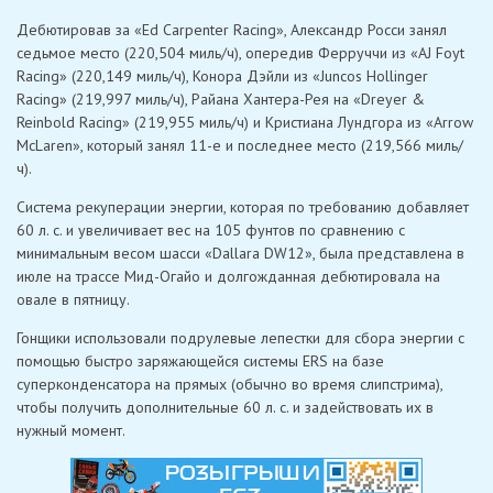
Дебютировав за «Ed Carpenter Racing», Александр Росси занял
седьмое место (220,504 миль/ч), опередив Ферруччи из «AJ Foyt
Racing» (220,149 миль/ч), Конора Дэйли из «Juncos Hollinger
Racing» (219,997 миль/ч), Райана Хантера-Рея на «Dreyer &
Reinbold Racing» (219,955 миль/ч) и Кристиана Лундгора из «Arrow
McLaren», который занял 11-е и последнее место (219,566 миль/
ч).
Система рекуперации энергии, которая по требованию добавляет
60 л. с. и увеличивает вес на 105 фунтов по сравнению с
минимальным весом шасси «Dallara DW12», была представлена ​​в
июле на трассе Мид-Огайо и долгожданная дебютировала на
овале в пятницу.
Гонщики использовали подрулевые лепестки для сбора энергии с
помощью быстро заряжающейся системы ERS на базе
суперконденсатора на прямых (обычно во время слипстрима),
чтобы получить дополнительные 60 л. с. и задействовать их в
нужный момент.