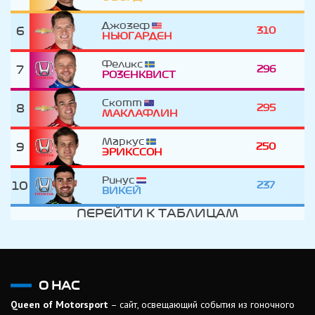
Джозеф
6
310
НЬЮГАРДЕН
Феликс
7
296
РОЗЕНКВИСТ
Скотт
8
295
МАКЛАФЛИН
Маркус
9
250
ЭРИКССОН
Ринус
10
237
ВИКЕЙ
ПЕРЕЙТИ К ТАБЛИЦАМ
О НАС
Queen of Motorsport
– сайт, освещающий события из гоночного