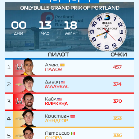
ONLYBULLS GRAND PRIX OF PORTLAND
0
0
1
3
1
8
ДНИ
ЧАС
МИН
ПИЛОТ
ОЧКИ
Алекс
1
457
ПАЛОУ
Дэвид
2
374
МАЛУКАС
Кайл
3
370
КИРКВУД
Кристиан
4
353
ЛУНДГОР
Патрисио
5
336
О'УОРД