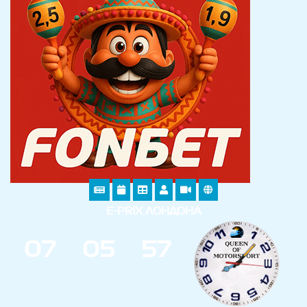
E-PRIX ЛОНДОНА
0
7
0
5
5
7
ДНИ
ЧАС
МИН