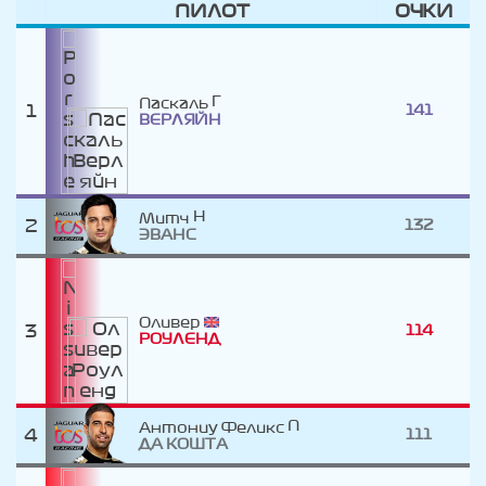
ПИЛОТ
ОЧКИ
Паскаль
1
141
ВЕРЛЯЙН
Митч
2
132
ЭВАНС
Оливер
3
114
РОУЛЕНД
Антониу Феликс
4
111
ДА КОШТА