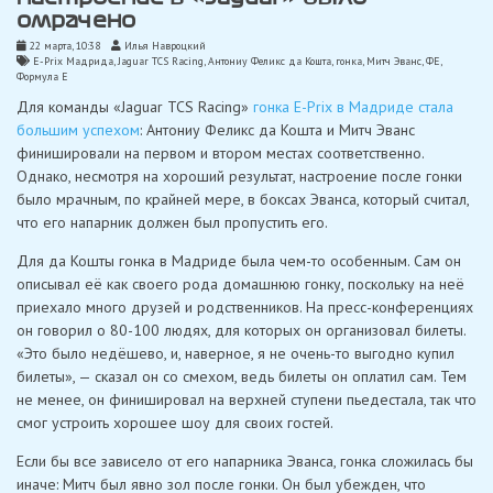
омрачено
22 марта, 10:38
Илья Навроцкий
E-Prix Мадрида
,
Jaguar TCS Racing
,
Антониу Феликс да Кошта
,
гонка
,
Митч Эванс
,
ФЕ
,
Формула Е
Для команды «Jaguar TCS Racing»
гонка E-Prix в Мадриде стала
большим успехом
: Антониу Феликс да Кошта и Митч Эванс
финишировали на первом и втором местах соответственно.
Однако, несмотря на хороший результат, настроение после гонки
было мрачным, по крайней мере, в боксах Эванса, который считал,
что его напарник должен был пропустить его.
Для да Кошты гонка в Мадриде была чем-то особенным. Сам он
описывал её как своего рода домашнюю гонку, поскольку на неё
приехало много друзей и родственников. На пресс-конференциях
он говорил о 80-100 людях, для которых он организовал билеты.
«Это было недёшево, и, наверное, я не очень-то выгодно купил
билеты», — сказал он со смехом, ведь билеты он оплатил сам. Тем
не менее, он финишировал на верхней ступени пьедестала, так что
смог устроить хорошее шоу для своих гостей.
Если бы все зависело от его напарника Эванса, гонка сложилась бы
иначе: Митч был явно зол после гонки. Он был убежден, что