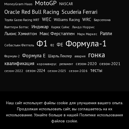
MotoGP
MoneyGram Haas
NASCAR
Oracle Red Bull Racing
Scuderia Ferrari
WEC
WRC
Williams Racing
Барселона
Toyota Gazoo Racing WRT
Индикар
Валттери Боттас
Ландо Норрис
Карлос Сайнс
Ралли
Льюис Хэмилтон
Макс Ферстаппен
Марк Маркес
Ф1
Формула-1
ФЕ
Себастьян Феттель
Ф2
гонка
Формула Е
Шарль Леклер
авария
Формула-2
квалификация
сезон-2020
сезон-2021
коронавирус
регламент
тесты
сезон-2024
сезон-2022
сезон-2025
сезон-2026
Наш сайт использует файлы cookie для улучшения вашего опыта.
Продолжая использовать сайт, вы соглашаетесь на их
использование. Узнайте больше в нашей
Политике использования
файлов cookie
.