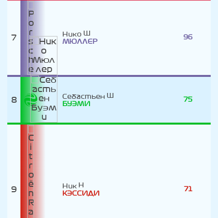
Нико
7
96
МЮЛЛЕР
Себастьен
8
75
БУЭМИ
Ник
9
71
КЭССИДИ