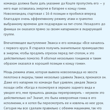
команда должна была дать указание да Коште пропустить его — у
него еще оставалась энергия в батарее к концу гонки.
Новозеландец стартовал с 16-й позиции и пробился вперед
благодаря очень эффективному режиму атаки и грамотно
выбранному времени для подзарядки на пит-стопе. Незадолго до
финиша он оказался прямо за своим напарником в лидирующей
группе.
Впечатляющее выступление Эванса и его команды: «Все началось
с первого круга. Я старался получить значительное преимущество
в энергии, чтобы продлить отрезок перед пит-стопом, и это
действительно помогло. Я обогнал нескольких гонщиков и таким
образом оказался в хорошей позиции к концу гонки».
Мощь режима атаки, которая вывела новозеландца из хвоста
пелотона в лидеры, также несколько удивила Эванса, признался он.
Даже его напарник по команде был удивлен, увидев Эванса
позади себя: «Когда я посмотрел в зеркало заднего вида и
увидел его, мне пришлось дважды перепроверить – неужели это
действительно он? Значит, это была невероятная гонка в его
исполнении, и я хотел бы пересмотреть ее и извлечь из нее урок.
Сегодня мы все сделали правильно с обеими машинами, так что