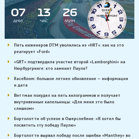
0
7
1
3
2
6
ДНИ
ЧАС
МИН
Пять инженеров DTM уволились из «HRT»: как на это
реагирует «Ford»
«GRT» подтвердила участие второй «Lamborghini» на
Нюрбургринге: кто заменит Пауля?
RaceRoom: большое летнее обновление — информация
и дата
Виттман похудел на пять килограммов и получает
внутривенные капельницы: «Для меня это было
слишком»
Бортолотти об успехе в Ошерслебене: «Я хотел бы
посвятить эту победу Паулю»
Бортолотти вырвал победу после ошибки «Manthey» во