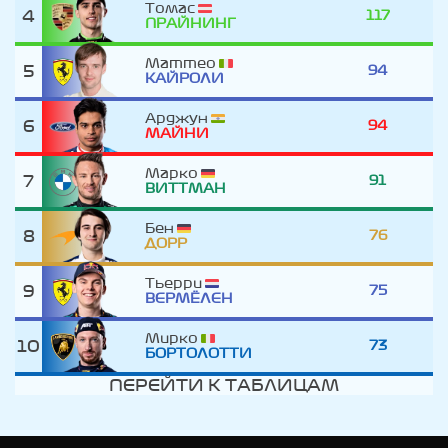
Томас
4
117
ПРАЙНИНГ
Маттео
5
94
КАЙРОЛИ
Арджун
6
94
МАЙНИ
Марко
7
91
ВИТТМАН
Бен
8
76
ДОРР
Тьерри
9
75
ВЕРМЁЛЕН
Мирко
10
73
БОРТОЛОТТИ
ПЕРЕЙТИ К ТАБЛИЦАМ