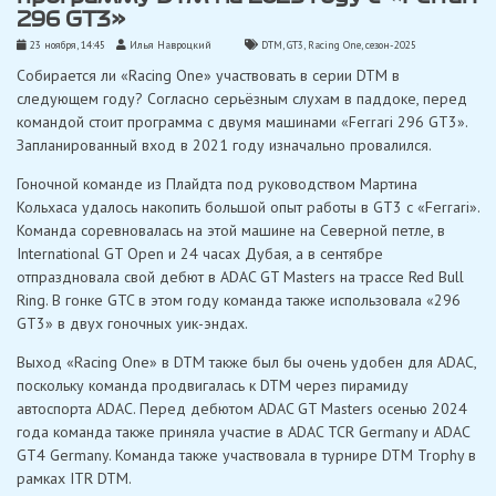
296 GT3»
23 ноября, 14:45
Илья Навроцкий
DTM
,
GT3
,
Racing One
,
сезон-2025
Собирается ли «Racing One» участвовать в серии DTM в
следующем году? Согласно серьёзным слухам в паддоке, перед
командой стоит программа с двумя машинами «Ferrari 296 GT3».
Запланированный вход в 2021 году изначально провалился.
Гоночной команде из Плайдта под руководством Мартина
Кольхаса удалось накопить большой опыт работы в GT3 с «Ferrari».
Команда соревновалась на этой машине на Северной петле, в
International GT Open и 24 часах Дубая, а в сентябре
отпраздновала свой дебют в ADAC GT Masters на трассе Red Bull
Ring. В гонке GTC в этом году команда также использовала «296
GT3» в двух гоночных уик-эндах.
Выход «Racing One» в DTM также был бы очень удобен для ADAC,
поскольку команда продвигалась к DTM через пирамиду
автоспорта ADAC. Перед дебютом ADAC GT Masters осенью 2024
года команда также приняла участие в ADAC TCR Germany и ADAC
GT4 Germany. Команда также участвовала в турнире DTM Trophy в
рамках ITR DTM.