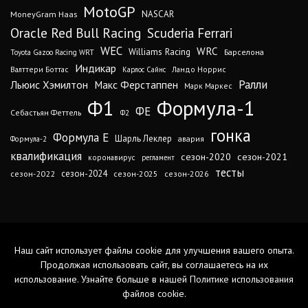
MotoGP
MoneyGram Haas
NASCAR
Oracle Red Bull Racing
Scuderia Ferrari
WEC
WRC
Williams Racing
Барселона
Toyota Gazoo Racing WRT
Индикар
Валттери Боттас
Ландо Норрис
Карлос Сайнс
Ралли
Льюис Хэмилтон
Макс Ферстаппен
Марк Маркес
Ф1
Формула-1
ФЕ
Себастьян Феттель
Ф2
гонка
Формула Е
Шарль Леклер
авария
Формула-2
квалификация
сезон-2020
сезон-2021
коронавирус
регламент
тесты
сезон-2024
сезон-2022
сезон-2025
сезон-2026
Наш сайт использует файлы cookie для улучшения вашего опыта.
Продолжая использовать сайт, вы соглашаетесь на их
использование. Узнайте больше в нашей
Политике использования
файлов cookie
.