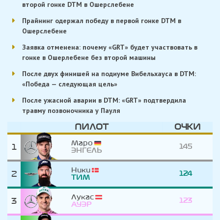
второй гонке DTM в Ошерслебене
Прайнинг одержал победу в первой гонке DTM в
Ошерслебене
Заявка отменена: почему «GRT» будет участвовать в
гонке в Ошерлебене без второй машины
После двух финишей на подиуме Вибельхауса в DTM:
«Победа — следующая цель»
После ужасной аварии в DTM: «GRT» подтвердила
травму позвоночника у Пауля
ПИЛОТ
ОЧКИ
Маро
1
145
ЭНГЕЛЬ
Ники
2
124
ТИМ
Лукас
3
123
АУЭР