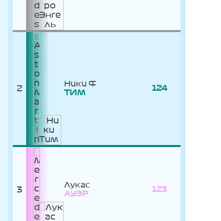
Ники
2
124
ТИМ
Лукас
3
123
АУЭР