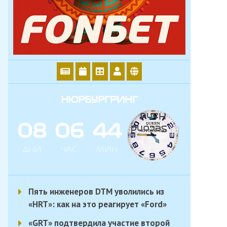
НЮРБУРГРИНГ
0
8
0
6
4
4
ДНИ
ЧАС
МИН
Пять инженеров DTM уволились из
«HRT»: как на это реагирует «Ford»
«GRT» подтвердила участие второй