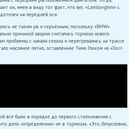
шина с передним расположением двигателя. Тогда,
ет он, имея в виду тот факт, что вес «Lamborghini» с
доточен на передней оси.
алось не таким уж и серьёзным, поскольку «BMW»
ально причиной аварии считались тормоза нового
ам проблемы с начала сезона и перегревались на трассе
тало масляное пятно, оставленное Тимо Глоком из «Dorr-
й всё было в порядке до первого столкновения с
то дело «определенно» не в тормозах. «Это, безусловно,