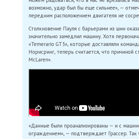
можем радоваться, что в нас не врезалась ма
возможно, удар был бы еще сильнее», — отмеча
передним расположением двигателя не сосре
Столкновение Пауля с барьерами из шин оказ
значительно замедлил машину. Хотя первонач
«Temerario GT3», которые доставляли команд
Норисринг, теперь считается, что причиной с
McLaren».
«Данные были проанализированы — и с машино
ограждением», — подтверждает Грассер. Так ч