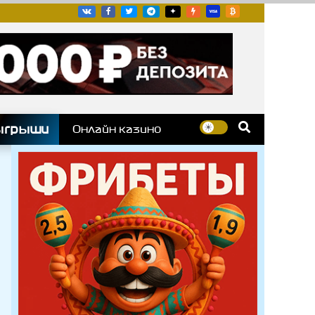
угих гоночных серий
ыгрыши
Онлайн казино