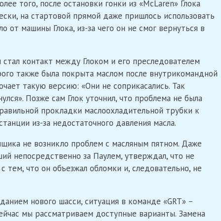
олее того, после остановки гонки из «McLaren» Глока
ески, на стартовой прямой даже пришлось использовать
 от машины Глока, из-за чего он не смог вернуться в
 стал контакт между Глоком и его преследователем
ого также была покрыта маслом после внутрикомандной
ает такую ​​версию: «Они не соприкасались. Так
улся». Позже сам Глок уточнил, что проблема не была
правильной прокладки маслоохладительной трубки к
станции из-за недостаточного давления масла.
онщика не возникло проблем с масляным пятном. Даже
ий непосредственно за Паулем, утверждал, что не
 с тем, что он объезжал обломки и, следовательно, не
зданием нового шасси, ситуация в команде «GRT» –
Сейчас мы рассматриваем доступные варианты. Замена