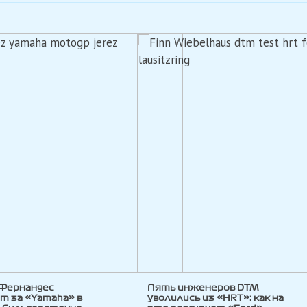
 Фернандес
Пять инженеров DTM
т за «Yamaha» в
уволились из «HRT»: как на