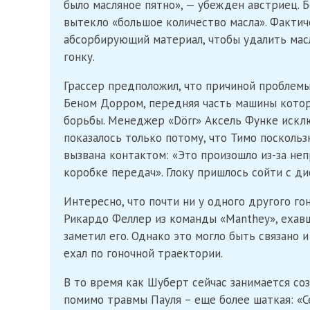
было масляное пятно», — убежден австриец. Б
вытекло «большое количество масла». Фактич
абсорбирующий материал, чтобы удалить масло
гонку.
Грассер предположил, что причиной проблемы
Беном Дорром, передняя часть машины котор
борьбы. Менеджер «Dörr» Аксель Функе исключ
показалось только потому, что Тимо поскользн
вызвана контактом: «Это произошло из-за не
коробке передач». Глоку пришлось сойти с ди
Интересно, что почти ни у одного другого г
Рикардо Феллер из команды «Manthey», ехавш
заметил его. Однако это могло быть связано и
ехал по гоночной траектории.
В то время как Шуберт сейчас занимается со
помимо травмы Пауля – еще более шаткая: «