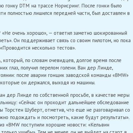
ю гонку DTM на трассе Норисринг. После гонки было
очти полностью лишился передней части, был доставлен в
? «Не очень хорошо», — ответил заметно шокированный
еть». Он поддерживает связь со своим пилотом, но пока
 «Проводится несколько тестов».
ь, который, по словам очевидцев, долгое время после
их глаз, получил перелом голени. Ван дер Линде,
стоянии: после аварии гонщик заводской команды «BMW»
а которые он держался, выходя из машины.
ан дер Линде по собственной просьбе, в качестве меры
ольницу: «Сейчас он проходит дальнейшее обследование
ы Торстен Шуберт, отметив, что еще не разговаривал со
жно подождать и посмотреть, какие будут результаты».
 из «BMW поступили хорошие новости: «Кельвин
 только ушибы». Тем не менее, он не выйдет на старт в