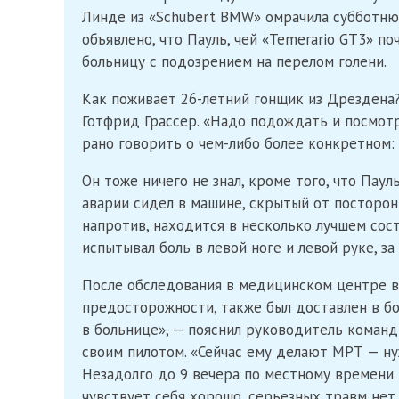
Линде из «Schubert BMW» омрачила субботню
объявлено, что Пауль, чей «Temerario GT3» п
больницу с подозрением на перелом голени.
Как поживает 26-летний гонщик из Дрездена
Готфрид Грассер. «Надо подождать и посмотр
рано говорить о чем-либо более конкретном:
Он тоже ничего не знал, кроме того, что Паул
аварии сидел в машине, скрытый от посторонн
напротив, находится в несколько лучшем со
испытывал боль в левой ноге и левой руке, з
После обследования в медицинском центре в
предосторожности, также был доставлен в б
в больнице», — пояснил руководитель команд
своим пилотом. «Сейчас ему делают МРТ — ну
Незадолго до 9 вечера по местному времени
чувствует себя хорошо, серьезных травм нет,