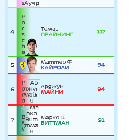
Томас
4
117
ПРАЙНИНГ
Маттео
5
94
КАЙРОЛИ
Арджун
6
94
МАЙНИ
Марко
7
91
ВИТТМАН