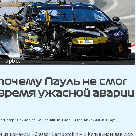
xpb.cc
почему Пауль не смог
время ужасной аварии
ort
,
авария
,
видео
,
гонка
,
Кельвин ван дер Линде
,
Максимилиан Пауль
,
из команды «Grasser Lamborghini» и Кельвином ван дер