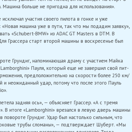
а. Машина больше не пригодна для использования».
исключал участия своего пилота в гонке и уже
 «Новая машина уже в пути, так что мы подадим заявку»,
вать «Schubert-BMW» из ADAC GT Masters в DTM. В
Для Грассера старт второй машины в воскресенье был
ороте Грундиг, напоминающая драму с участием Майка
Lamborghini» Пауля, который еще не завершил свой пит-
орможения, предположительно на скорости более 250 км/
ий и неожиданный удар, потому что после этого Пауль
o».
етела задняя ось», — объясняет Грассер. «А с тремя
. В итоге «Lamborghini» врезался в левую дверь машины
в повороте Грундиг. Удар был настолько сильным, что
Боковые трубы сломаны», — подтверждает Шуберт. «Мы