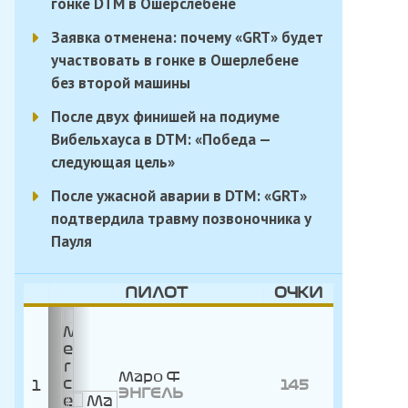
гонке DTM в Ошерслебене
Заявка отменена: почему «GRT» будет
участвовать в гонке в Ошерлебене
без второй машины
После двух финишей на подиуме
Вибельхауса в DTM: «Победа —
следующая цель»
После ужасной аварии в DTM: «GRT»
подтвердила травму позвоночника у
Пауля
ПИЛОТ
ОЧКИ
Маро
1
145
ЭНГЕЛЬ