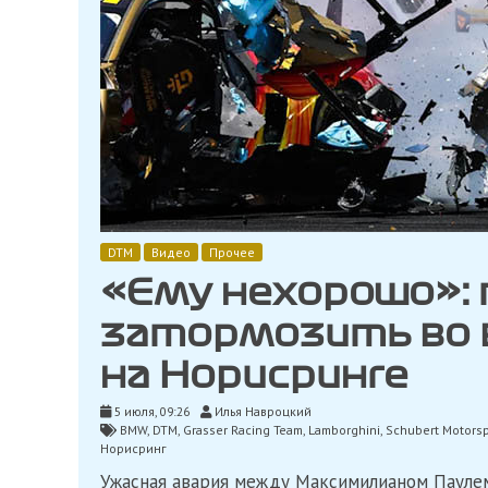
DTM
Видео
Прочее
«Ему нехорошо»: 
затормозить во 
на Норисринге
5 июля, 09:26
Илья Навроцкий
BMW
,
DTM
,
Grasser Racing Team
,
Lamborghini
,
Schubert Motorsp
Норисринг
Ужасная авария между Максимилианом Паулем 