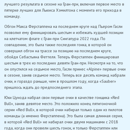
лучшего результата в сезоне на Гран-при, включая первое место в
пятерке лучших для Льюиса Хэмилтона с момента его прихода в
команду.
Обгон Макса Ферстаппена на последнем круге над Пьером Гасли
позволил ему финишировать шестым и избежать худшей позиции
на клетчатом флаге с Гран-при Сингапура 2022 года. По
совпадению, это была также последняя гонка, в которой он
совершил обгон на трассе за позицию на последнем круге,
обойдя Себастьяна Феттеля. Теперь Ферстаппен финишировал
шестым в трех из последних девяти Гран-при. Несмотря на то, что
он опустился на седьмое место, Гасли принес «Alpine» первые очки
в сезоне, заняв седьмое место. Теперь все десять команд набрали
очки, и гораздо раньше, чем в прошлом году, когда «Sauber»
пришлось ждать до предпоследнего этапа.
Юки Цунода набрал свои первые очки в качестве гонщика «Red
Bull», заняв девятое место. Это положило конец пятигоночной
серии «Red Bull», в которой очки набирал только один из пилотов
команды (а именно Ферстаппена). Это была самая длинная серия,
в которой «Red Bull» не набирал очки двумя машинами с 2018
года, когда они провели шесть гонок, и только Ферстаппен или