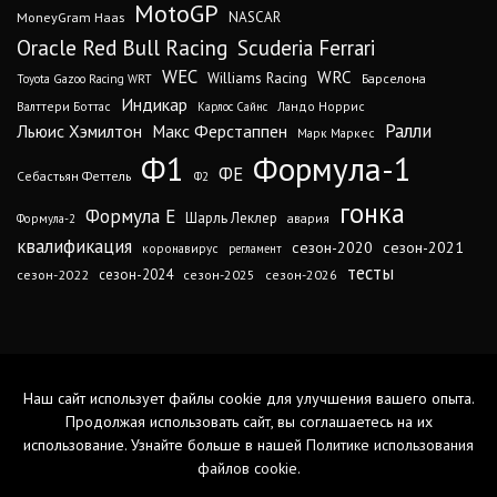
MotoGP
MoneyGram Haas
NASCAR
Oracle Red Bull Racing
Scuderia Ferrari
WEC
WRC
Williams Racing
Барселона
Toyota Gazoo Racing WRT
Индикар
Валттери Боттас
Ландо Норрис
Карлос Сайнс
Ралли
Льюис Хэмилтон
Макс Ферстаппен
Марк Маркес
Ф1
Формула-1
ФЕ
Себастьян Феттель
Ф2
гонка
Формула Е
Шарль Леклер
авария
Формула-2
квалификация
сезон-2020
сезон-2021
коронавирус
регламент
тесты
сезон-2024
сезон-2022
сезон-2025
сезон-2026
Наш сайт использует файлы cookie для улучшения вашего опыта.
Продолжая использовать сайт, вы соглашаетесь на их
использование. Узнайте больше в нашей
Политике использования
файлов cookie
.