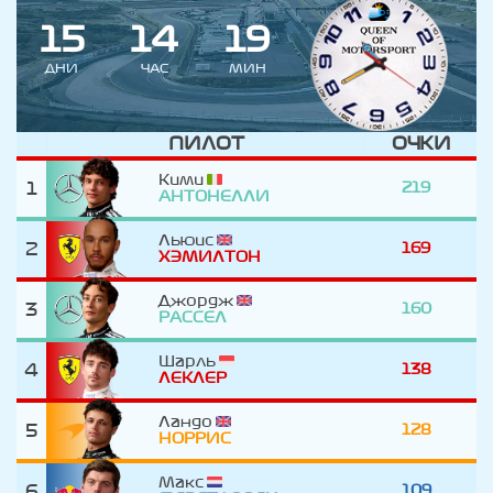
1
5
1
4
1
9
ДНИ
ЧАС
МИН
ПИЛОТ
ОЧКИ
Кими
1
219
АНТОНЕЛЛИ
Льюис
2
169
ХЭМИЛТОН
Джордж
3
160
РАССЕЛ
Шарль
4
138
ЛЕКЛЕР
Ландо
5
128
НОРРИС
Макс
6
109