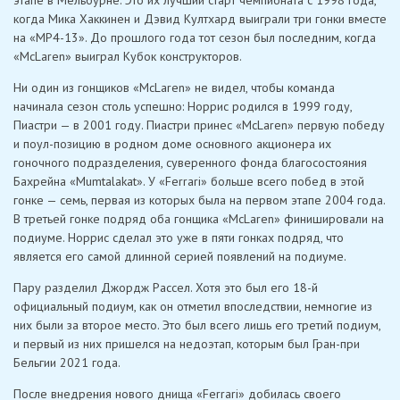
когда Мика Хаккинен и Дэвид Култхард выиграли три гонки вместе
на «MP4-13». До прошлого года тот сезон был последним, когда
«McLaren» выиграл Кубок конструкторов.
Ни один из гонщиков «McLaren» не видел, чтобы команда
начинала сезон столь успешно: Норрис родился в 1999 году,
Пиастри — в 2001 году. Пиастри принес «McLaren» первую победу
и поул-позицию в родном доме основного акционера их
гоночного подразделения, суверенного фонда благосостояния
Бахрейна «Mumtalakat». У «Ferrari» больше всего побед в этой
гонке — семь, первая из которых была на первом этапе 2004 года.
В третьей гонке подряд оба гонщика «McLaren» финишировали на
подиуме. Норрис сделал это уже в пяти гонках подряд, что
является его самой длинной серией появлений на подиуме.
Пару разделил Джордж Рассел. Хотя это был его 18-й
официальный подиум, как он отметил впоследствии, немногие из
них были за второе место. Это был всего лишь его третий подиум,
и первый из них пришелся на недоэтап, которым был Гран-при
Бельгии 2021 года.
После внедрения нового днища «Ferrari» добилась своего