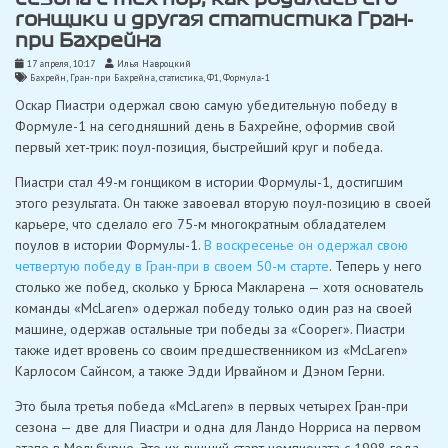
гонщики и другая статистика Гран-
при Бахрейна
17 апреля, 10:17
Илья Навроцкий
Бахрейн
,
Гран-при Бахрейна
,
статистика
,
Ф1
,
Формула-1
Оскар Пиастри одержал свою самую убедительную победу в
Формуле-1 на сегодняшний день в Бахрейне, оформив свой
первый хет-трик: поул-позиция, быстрейший круг и победа.
Пиастри стал 49-м гонщиком в истории Формулы-1, достигшим
этого результата. Он также завоевал вторую поул-позицию в своей
карьере, что сделало его 75-м многократным обладателем
поулов в истории Формулы-1.
В воскресенье он одержал свою
четвертую победу в Гран-при в своем 50-м старте
. Теперь у него
столько же побед, сколько у Брюса Макларена — хотя основатель
команды «McLaren» одержал победу только один раз на своей
машине, одержав остальные три победы за «Cooper». Пиастри
также идет вровень со своим предшественником из «McLaren»
Карлосом Сайнсом, а также Эдди Ирвайном и Дэном Герни.
Это была третья победа «McLaren» в первых четырех Гран-при
сезона — две для Пиастри и одна для Ландо Норриса на первом
этапе в Мельбурне. Это их лучший старт чемпионата с 1998 года,