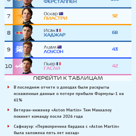
ФЕРСТАППЕН
Оскар
7
92
ПИАСТРИ
Исак
8
68
ХАДЖАР
Лиам
9
43
ЛОУСОН
Пьер
10
42
ГАСЛИ
ПЕРЕЙТИ К ТАБЛИЦАМ
В последнем отчете о доходах были раскрыты
искаженные данные о потере прибыли Формулы-1 на
61%
Ветеран-инженер «Aston Martin» Тим Маккалоу
покинет команду после 2026 года
Сафнауэр: «Первопричина бардака с «Aston Martin»
была заложена пять лет назад»