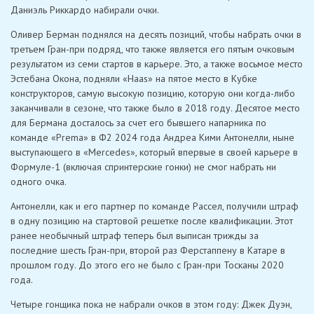
Даниэль Риккардо набирали очки.
Оливер Берман поднялся на десять позиций, чтобы набрать очки в
третьем Гран-при подряд, что также является его пятым очковым
результатом из семи стартов в карьере. Это, а также восьмое место
Эстебана Окона, подняли «Haas» на пятое место в Кубке
конструкторов, самую высокую позицию, которую они когда-либо
заканчивали в сезоне, что также было в 2018 году. Десятое место
для Бермана досталось за счет его бывшего напарника по
команде «Prema» в Ф2 2024 года Андреа Кими Антонелли, ныне
выступающего в «Mercedes», который впервые в своей карьере в
Формуле-1 (включая спринтерские гонки) не смог набрать ни
одного очка.
Антонелли, как и его партнер по команде Рассел, получили штраф
в одну позицию на стартовой решетке после квалификации. Этот
ранее необычный штраф теперь был выписан трижды за
последние шесть Гран-при, второй раз Ферстаппену в Катаре в
прошлом году. До этого его не было с Гран-при Тосканы 2020
года.
Четыре гонщика пока не набрали очков в этом году: Джек Дуэн,