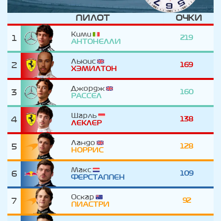
ПИЛОТ
ОЧКИ
Кими
1
219
АНТОНЕЛЛИ
Льюис
2
169
ХЭМИЛТОН
Джордж
3
160
РАССЕЛ
Шарль
4
138
ЛЕКЛЕР
Ландо
5
128
НОРРИС
Макс
6
109
ФЕРСТАППЕН
Оскар
7
92
ПИАСТРИ