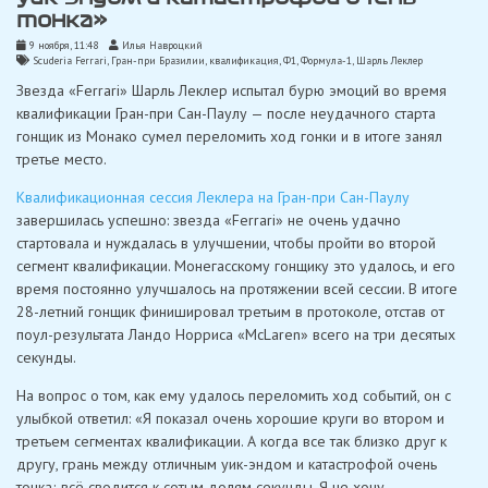
тонка»
9 ноября, 11:48
Илья Навроцкий
Scuderia Ferrari
,
Гран-при Бразилии
,
квалификация
,
Ф1
,
Формула-1
,
Шарль Леклер
Звезда «Ferrari» Шарль Леклер испытал бурю эмоций во время
квалификации Гран-при Сан-Паулу — после неудачного старта
гонщик из Монако сумел переломить ход гонки и в итоге занял
третье место.
Квалификационная сессия Леклера на Гран-при Сан-Паулу
завершилась успешно: звезда «Ferrari» не очень удачно
стартовала и нуждалась в улучшении, чтобы пройти во второй
сегмент квалификации. Монегасскому гонщику это удалось, и его
время постоянно улучшалось на протяжении всей сессии. В итоге
28-летний гонщик финишировал третьим в протоколе, отстав от
поул-результата Ландо Норриса «McLaren» всего на три десятых
секунды.
На вопрос о том, как ему удалось переломить ход событий, он с
улыбкой ответил: «Я показал очень хорошие круги во втором и
третьем сегментах квалификации. А когда все так близко друг к
другу, грань между отличным уик-эндом и катастрофой очень
тонка; всё сводится к сотым долям секунды. Я не хочу