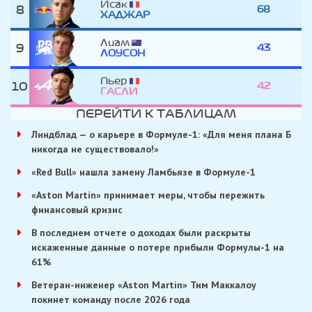
Исак
8
68
ХАДЖАР
Лиам
9
43
ЛОУСОН
Пьер
10
42
ГАСЛИ
ПЕРЕЙТИ К ТАБЛИЦАМ
Линдблад — о карьере в Формуле-1: «Для меня плана Б
никогда не существовало!»
«Red Bull» нашла замену Ламбьязе в Формуле-1
«Aston Martin» принимает меры, чтобы пережить
финансовый кризис
В последнем отчете о доходах были раскрыты
искаженные данные о потере прибыли Формулы-1 на
61%
Ветеран-инженер «Aston Martin» Тим Маккалоу
покинет команду после 2026 года