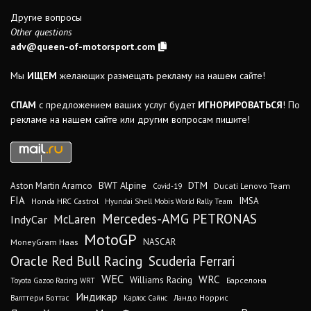
Другие вопросы
Other questions
adv@queen-of-motorsport.com
Мы
ИЩЕМ
желающих размещать рекламу на нашем сайте!
СПАМ
с предложением ваших услуг будет
ИГНОРИРОВАТЬСЯ
! По
рекламе на нашем сайте или другим вопросам пишите!
DTM
BWT Alpine
Aston Martin Aramco
Ducati Lenovo Team
Covid-19
FIA
IMSA
Honda HRC Castrol
Hyundai Shell Mobis World Rally Team
Mercedes-AMG PETRONAS
IndyCar
McLaren
MotoGP
MoneyGram Haas
NASCAR
Oracle Red Bull Racing
Scuderia Ferrari
WEC
WRC
Williams Racing
Барселона
Toyota Gazoo Racing WRT
Индикар
Валттери Боттас
Ландо Норрис
Карлос Сайнс