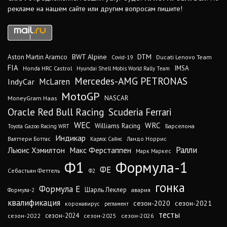
рекламе на нашем сайте или другим вопросам пишите!
DTM
BWT Alpine
Aston Martin Aramco
Ducati Lenovo Team
Covid-19
FIA
IMSA
Honda HRC Castrol
Hyundai Shell Mobis World Rally Team
Mercedes-AMG PETRONAS
IndyCar
McLaren
MotoGP
MoneyGram Haas
NASCAR
Oracle Red Bull Racing
Scuderia Ferrari
WEC
WRC
Williams Racing
Барселона
Toyota Gazoo Racing WRT
Индикар
Валттери Боттас
Ландо Норрис
Карлос Сайнс
Ралли
Льюис Хэмилтон
Макс Ферстаппен
Марк Маркес
Ф1
Формула-1
ФЕ
Себастьян Феттель
Ф2
гонка
Формула Е
Шарль Леклер
авария
Формула-2
квалификация
сезон-2020
сезон-2021
коронавирус
регламент
тесты
сезон-2024
сезон-2022
сезон-2025
сезон-2026