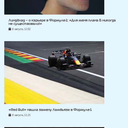
Линдблад — о карьере в Формуле-1: «Для меня плана Б никогда
не существовало!»
8 августа, 12:02
«Red Bull» нашла замену Ламбьязе в Формуле-1
8 августа, 11:25