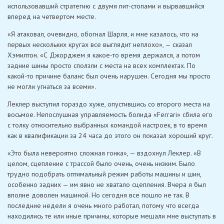
использовавший стратегию с двумя пит-стопами и вырвавшийся
вперед на четвертом месте.
«Я атаковал, очевидно, обогнал Шарля, и мне казалось, что на
первых нескольких кругах все выглядит неплохо», — сказал
Хэмилтон. «С Джорджем я какое-то время держался, а потом
задние шины просто сползли с места на всех комплектах. По
какой-то причине баланс был очень нарушен. Сегодня мы просто
не могли угнаться за всеми».
Леклер выступил гораздо хуже, опустившись со второго места на
восьмое. Непослушная управляемость болида «Ferrari» сбила его
с толку относительно выбранных командой настроек, в то время
как в квалификации за 24 часа до этого он показал хороший круг.
«Это была невероятно сложная гонка», — вздохнул Леклер. «В
целом, сцепление с трассой было очень, очень низким. Было
трудно подобрать оптимальный режим работы машины и шин,
особенно задних — им явно не хватало сцепления. Вчера я был
вполне доволен машиной. Но сегодня все пошло не так. В
последние недели я очень много работал, потому что всегда
находились те или иные причины, которые мешали мне выступать в