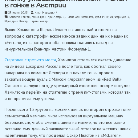
в гонке в Австрии
29 июня, 10:43
Илья Навроцкий
Scuderia Ferrari
,
гонка
,
Гран-при Австрии
,
Льюис Хэмилтон
,
Ред Булл Ринг
,
Ф1
,
Формула-1
,
Фредерик Вассер
,
Шарль Леклер
Льюис Хэмилтон и Шарль Леклер пытаются найти ответы на
вопросы о катастрофическом износе задних шин на их машинах
«Ferrari», из-за которого оба гонщика скатились назад на
изнурительном Гран-при Австрии Формулы-1.
Стартовав с третьего места
, Хэмилтон стремился оказать давление
на лидера Джорджа Рассела после того, как обогнал своего
напарника по команде Леклера и в начале гонки провел
захватывающую дуэль с Максом Ферстаппеном из «Red Bull».
Однако в жаркую погоду чрезмерный износ шин вскоре вынудил
Хэмилтона перейти на стратегию с тремя пит-стопами, которая так
и не принесла ему успеха.
После всего 13 кругов на жестких шинах во втором отрезке гонки
семикратный чемпион мира использовал виртуальную машину
безопасности, чтобы сменить шины на мягкие, но это все равно
оставило ему длинный заключительный отрезок на жестких шинах,
идентичный тому, что проделал Оскар Пиастри из «McLaren»,