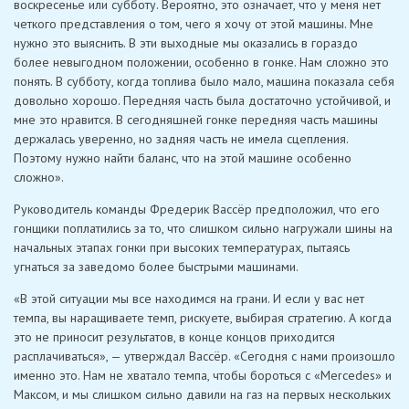
воскресенье или субботу. Вероятно, это означает, что у меня нет
четкого представления о том, чего я хочу от этой машины. Мне
нужно это выяснить. В эти выходные мы оказались в гораздо
более невыгодном положении, особенно в гонке. Нам сложно это
понять. В субботу, когда топлива было мало, машина показала себя
довольно хорошо. Передняя часть была достаточно устойчивой, и
мне это нравится. В сегодняшней гонке передняя часть машины
держалась уверенно, но задняя часть не имела сцепления.
Поэтому нужно найти баланс, что на этой машине особенно
сложно».
Руководитель команды Фредерик Вассёр предположил, что его
гонщики поплатились за то, что слишком сильно нагружали шины на
начальных этапах гонки при высоких температурах, пытаясь
угнаться за заведомо более быстрыми машинами.
«В этой ситуации мы все находимся на грани. И если у вас нет
темпа, вы наращиваете темп, рискуете, выбирая стратегию. А когда
это не приносит результатов, в конце концов приходится
расплачиваться», — утверждал Вассёр. «Сегодня с нами произошло
именно это. Нам не хватало темпа, чтобы бороться с «Mercedes» и
Максом, и мы слишком сильно давили на газ на первых нескольких