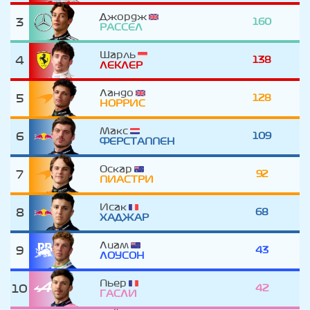
Джордж
3
160
РАССЕЛ
Шарль
4
138
ЛЕКЛЕР
Ландо
5
128
НОРРИС
Макс
6
109
ФЕРСТАППЕН
Оскар
7
92
ПИАСТРИ
Исак
8
68
ХАДЖАР
Лиам
9
43
ЛОУСОН
Пьер
10
42
ГАСЛИ