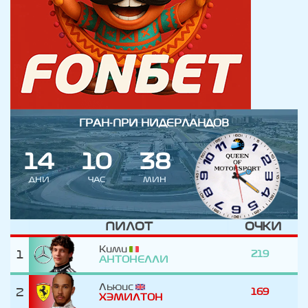
ГРАН-ПРИ НИДЕРЛАНДОВ
1
4
1
0
3
8
ДНИ
ЧАС
МИН
ПИЛОТ
ОЧКИ
Кими
1
219
АНТОНЕЛЛИ
Льюис
2
169
ХЭМИЛТОН