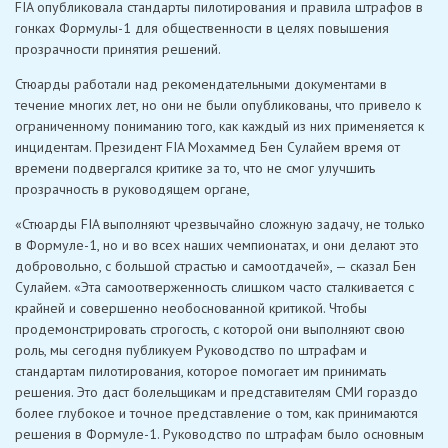
FIA опубликовала стандарты пилотирования и правила штрафов в
гонках Формулы-1 для общественности в целях повышения
прозрачности принятия решений.
Стюарды работали над рекомендательными документами в
течение многих лет, но они не были опубликованы, что привело к
ограниченному пониманию того, как каждый из них применяется к
инцидентам. Президент FIA Мохаммед Бен Сулайем время от
времени подвергался критике за то, что не смог улучшить
прозрачность в руководящем органе,
«Стюарды FIA выполняют чрезвычайно сложную задачу, не только
в Формуле-1, но и во всех наших чемпионатах, и они делают это
добровольно, с большой страстью и самоотдачей», — сказал Бен
Сулайем. «Эта самоотверженность слишком часто сталкивается с
крайней и совершенно необоснованной критикой. Чтобы
продемонстрировать строгость, с которой они выполняют свою
роль, мы сегодня публикуем Руководство по штрафам и
стандартам пилотирования, которое помогает им принимать
решения. Это даст болельщикам и представителям СМИ гораздо
более глубокое и точное представление о том, как принимаются
решения в Формуле-1. Руководство по штрафам было основным