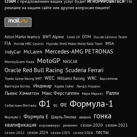
СПАМ
с предложением ваших услуг будет
ИГНОРИРОВАТЬСЯ
! По
рекламе на нашем сайте или другим вопросам пишите!
DTM
BWT Alpine
Aston Martin Aramco
Ducati Lenovo Team
Covid-19
FIA
IMSA
Honda HRC Castrol
Hyundai Shell Mobis World Rally Team
Mercedes-AMG PETRONAS
IndyCar
McLaren
MotoGP
MoneyGram Haas
NASCAR
Oracle Red Bull Racing
Scuderia Ferrari
WEC
WRC
Williams Racing
Барселона
Toyota Gazoo Racing WRT
Индикар
Валттери Боттас
Ландо Норрис
Карлос Сайнс
Ралли
Льюис Хэмилтон
Макс Ферстаппен
Марк Маркес
Ф1
Формула-1
ФЕ
Себастьян Феттель
Ф2
гонка
Формула Е
Шарль Леклер
авария
Формула-2
квалификация
сезон-2020
сезон-2021
коронавирус
регламент
тесты
сезон-2024
сезон-2022
сезон-2025
сезон-2026