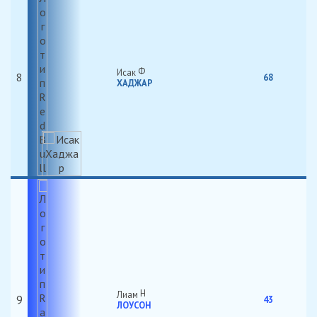
Исак
8
68
ХАДЖАР
Лиам
9
43
ЛОУСОН