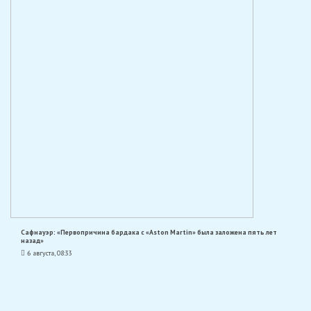
Сафнауэр: «Первопричина бардака с «Aston Martin» была заложена пять лет
назад»
6 августа, 08:33