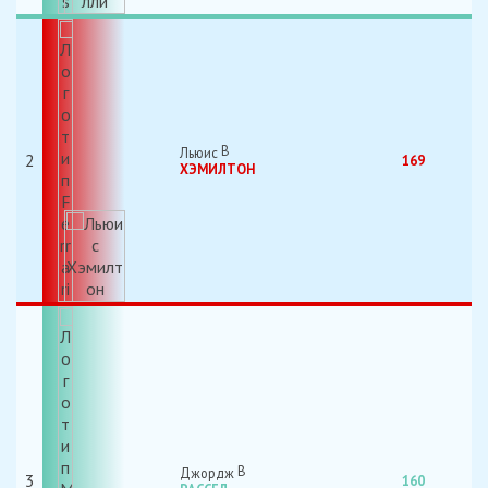
Льюис
2
169
ХЭМИЛТОН
Джордж
3
160