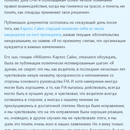
полезно дать СМИ и болельщикам более четкое понимание
правил взаимодействия, когда мы гоняемся на трассе, и помочь им
понять, как стюарды принимают свои решения».
Публикация документов состоялась на следующий день после
того, как
Карлос Сайнс-старший исключил себя из числа
кандидатов на пост президента
, назвав текущие обстоятельства
неидеальными, но заявив: «Я по-прежнему считаю, что организация
нуждается в важных изменениях».
Его сын, гонщик «Williams» Карлос Сайнс, отказался обсуждать,
была ли публикация политически мотивированным шагом: «Я
думаю, не секрет, что мы, как водители, в последние несколько лет
чувствовали некую нехватку прозрачности и непонимания со
стороны основного руководства FIA. И хотя намерения иногда
могли быть хорошими, а то, как FIA пыталась действовать, всегда
могло быть в лучшем духе, я чувствовал, что водители всегда
оставались в стороне, а иногда к нашему мнению не
прислушивались в достаточной степени. Иногда были исправления,
и мы чувствовали, что на эти исправления была хорошая реакция,
но, очевидно, в других случаях мы не чувствовали этого, и мы
дали это понять очень ясно в наших заявлениях. Но я вижу только