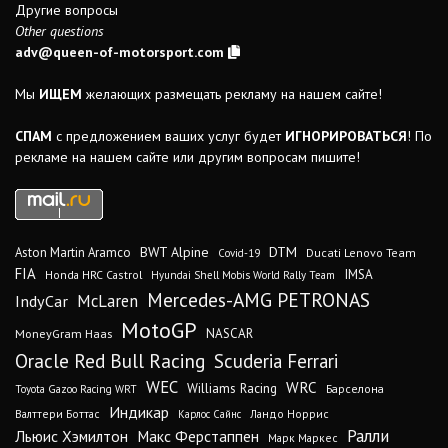
Другие вопросы
Other questions
adv@queen-of-motorsport.com
Мы
ИЩЕМ
желающих размещать рекламу на нашем сайте!
СПАМ
с предложением ваших услуг будет
ИГНОРИРОВАТЬСЯ
! По
рекламе на нашем сайте или другим вопросам пишите!
DTM
BWT Alpine
Aston Martin Aramco
Ducati Lenovo Team
Covid-19
FIA
IMSA
Honda HRC Castrol
Hyundai Shell Mobis World Rally Team
Mercedes-AMG PETRONAS
IndyCar
McLaren
MotoGP
MoneyGram Haas
NASCAR
Oracle Red Bull Racing
Scuderia Ferrari
WEC
WRC
Williams Racing
Барселона
Toyota Gazoo Racing WRT
Индикар
Валттери Боттас
Ландо Норрис
Карлос Сайнс
Ралли
Льюис Хэмилтон
Макс Ферстаппен
Марк Маркес