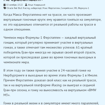
13 октября, 13:22
Илья Навроцкий
Oracle Red Bull Racing
,
киберспорт
,
Макс Ферстаппен
,
Симрейсинг
,
Ф1
,
Формула-1
Когда Макса Ферстаппена нет на трассе, он часто проезжает
виртуальные гоночные круги: ему нравится гоняться на симуляторе,
но это кардинально отличается от реальной работы на трассе в
одном отношении.
Чемпион мира Формулы-1 Ферстаппен — заядлый виртуальный
гонщик, который регулярно принимает участие в виртуальных
гонках, а также отмечает там множество успехов. 61-кратный
победитель Гран-при никогда не скрывал своей второй страсти,
которой он преследовал даже во время гоночных выходных в
чемпионате мира.
В этом году он также принял участие в 24-часовой гонке на
Нюрбургринге в выходные во время этапа Формулы-1 в Имоле.
Причем Ферстаппен доказал свой класс как на реальной трассе,
так и на виртуальной платформе iRacing: он выиграл и седьмой
Гран-при сезона, и гонку на выносливость на виртуальном «BMW
M3».
Гонки в реальной жизни и в симуляторе имеют много параллелей,