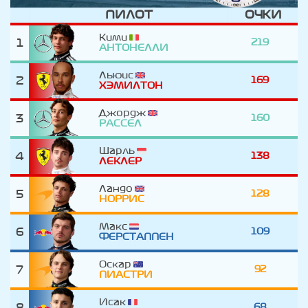
ПИЛОТ
ОЧКИ
Кими
1
219
АНТОНЕЛЛИ
Льюис
2
169
ХЭМИЛТОН
Джордж
3
160
РАССЕЛ
Шарль
4
138
ЛЕКЛЕР
Ландо
5
128
НОРРИС
Макс
6
109
ФЕРСТАППЕН
Оскар
7
92
ПИАСТРИ
Исак
8
68