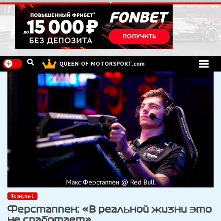
Перейти
к
содержимому
QUEEN-OF-MOTORSPORT.com
Макс Ферстаппен @ Red Bull
Формула-1
Ферстаппен: «В реальной жизни это
не сработает»