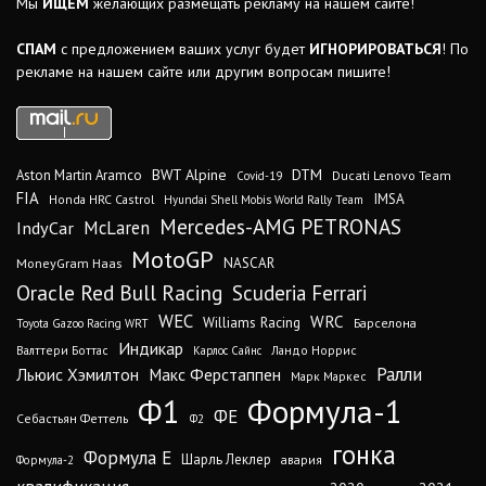
Мы
ИЩЕМ
желающих размещать рекламу на нашем сайте!
СПАМ
с предложением ваших услуг будет
ИГНОРИРОВАТЬСЯ
! По
рекламе на нашем сайте или другим вопросам пишите!
DTM
BWT Alpine
Aston Martin Aramco
Ducati Lenovo Team
Covid-19
FIA
IMSA
Honda HRC Castrol
Hyundai Shell Mobis World Rally Team
Mercedes-AMG PETRONAS
IndyCar
McLaren
MotoGP
MoneyGram Haas
NASCAR
Oracle Red Bull Racing
Scuderia Ferrari
WEC
WRC
Williams Racing
Барселона
Toyota Gazoo Racing WRT
Индикар
Валттери Боттас
Ландо Норрис
Карлос Сайнс
Ралли
Льюис Хэмилтон
Макс Ферстаппен
Марк Маркес
Ф1
Формула-1
ФЕ
Себастьян Феттель
Ф2
гонка
Формула Е
Шарль Леклер
авария
Формула-2