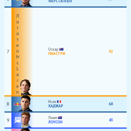
ФЕРСТАППЕН
Оскар
7
92
ПИАСТРИ
Исак
8
68
ХАДЖАР
Лиам
9
43
ЛОУСОН