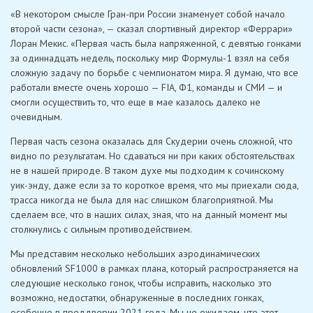
«В некотором смысле Гран-при России знаменует собой начало
второй части сезона», — сказал спортивный директор «Феррари»
Лоран Мекис. «Первая часть была напряженной, с девятью гонками
за одиннадцать недель, поскольку мир Формулы-1 взял на себя
сложную задачу по борьбе с чемпионатом мира. Я думаю, что все
работали вместе очень хорошо — FIA, Ф1, команды и СМИ — и
смогли осуществить то, что еще в мае казалось далеко не
очевидным.
Первая часть сезона оказалась для Скудерии очень сложной, что
видно по результатам. Но сдаваться ни при каких обстоятельствах
не в нашей природе. В таком духе мы подходим к сочинскому
уик-энду, даже если за то короткое время, что мы приехали сюда,
трасса никогда не была для нас слишком благоприятной. Мы
сделаем все, что в наших силах, зная, что на данный момент мы
столкнулись с сильным противодействием.
Мы представим несколько небольших аэродинамических
обновлений SF1000 в рамках плана, который распространяется на
следующие несколько гонок, чтобы исправить, насколько это
возможно, недостатки, обнаруженные в последних гонках,
особенно в преддверии 2021 года. Мы не ожидаем, что этот