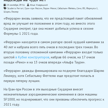
24 сентября, 09:56
Илья Навроцкий
Scuderia Ferrari
,
Гран-при России
,
Лоран Мекис
,
Себастьян Феттель
,
Сочи
,
Ф1
,
Формула-1
,
Шарль Леклер
«Феррари» вновь заявила, что ее предстоящий пакет обновлений
вряд ли улучшит ее положение в этом году, но вместо этого
Скудерия смотрит, где она может добиться успеха в сезоне
Формулы-1 2021 года.
«Феррари» находится в самом разгаре своей худшей кампании за
40 лет и набрала всего пять очков в последних трех гонках. Во
вторую половину отложенной кампании «Феррари» входит только
шестой
в Кубке конструкторов
, набрав 66 очков, на 17 очков
позади «Рено» и на 13 очков впереди «Альфа Таури».
«Феррари» дважды финишировала на подиуме благодаря Шарлю
Леклеру, хотя Себастьяну Феттелю еще предстоит попасть в
первую пятерку лучших.
На Гран-при России в эти выходные Скудерия внесет
незначительные аэродинамические изменения в свои машины
SF1000, но подчеркивает, что они призваны обеспечить прогресс к
2021 году.