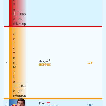
Ландо
5
128
НОРРИС
Макс
6
109