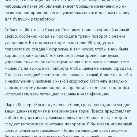
небольшой пакет обновлений внесет большие изменения, но он
позволит нам проверить его функциональность и даст нам основу
для будущих разработок».
Себастьян Феттель: «Трасса в Сочи имеет очень хороший первый
сектор, особенно когда вы проходите третий поворот с резким
ускорением. Во втором секторе есть серия 90-градусных
поворотов со средней скоростью, и вам нужно, чтобы в них была
хорошая траектория. С технической точки зрения вам нужно
управлять точками резкого торможения и тем, как вы применяете
мощность на выходе из поворота, чтобы шины не сильно страдали.
Однако последний сектор менее захватывающий, более плотный и
с несколькими участками с низкой скоростью. Обгонять довольно
сложно, поэтому важно хорошо поработать в тренировках, чтобы
использовать весь потенциал машины в квалификации».
Шарль Леклер: «Когда думаешь о Сочи, сразу приходят на ум две
вещи: длинная прямая и американские горки. Трасса представляет
собой одну из самых длинных прямых в чемпионате, за которой
следует интересное сочетание поворотов. Я бы сказал, что первый
сектор самый захватывающий. Первой целью для всех гонщиков
будет получение максимальной отдачи от квалификации и