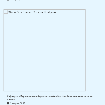
Сафнауэр: «Первопричина бардака с «Aston Martin» была заложена пять лет
назад»
6 августа, 08:33