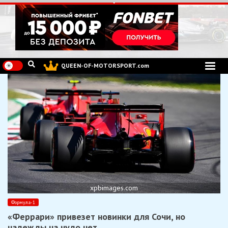
Перейти
к
содержимому
QUEEN-OF-MOTORSPORT.com
xpbimages.com
Формула-1
«Феррари» привезет новинки для Сочи, но
надежды на чудо нет