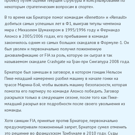
проекту путем оценки текущей структуры и консультировании по
некоторым стратегическим вопросам в спорте».
В то время как Бриаторе помог командам «Benetton» и «Renault»
добиться самых успешных лет в Ф1, выиграв титулы чемпиона
мира с Михаэлем Шумахером в 1995/1996 году и Фернандо
Алонсо в 2005/2006 годах, его пребывание в команде
закончилось одним из самых больших скандалов в Формуле-1. Он
был уволен и первоначально получил пожизненную
дисквалификацию от FIA за роль, которую он сыграл в так
называемом скандале Crashgate на Гран-при Сингапура 2008 года.
Бриаторе был замешан в заговоре, в котором гонщик Нельсон
Пике-младший намеренно разбил машину в начале гонки на
трассе Марина-Бэй, чтобы вызвать машину безопасности, которая
помогла его партнеру по команде Алонсо победить. Заговор
раскрылся только в следующем сезоне, после того как Пике-
младший раскрыл все подробности после своего увольнения из
команды.
Хотя санкции FIA, принятые против Бриаторе, первоначально
предусматривали пожизненный запрет, Бриаторе сумел отменить
это решение во французском Трибунале в 2010 году. Суды