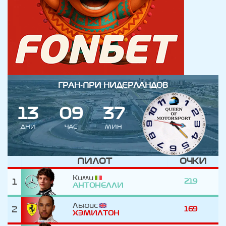
ГРАН-ПРИ НИДЕРЛАНДОВ
1
3
0
9
3
7
ДНИ
ЧАС
МИН
ПИЛОТ
ОЧКИ
Кими
1
219
АНТОНЕЛЛИ
Льюис
2
169
ХЭМИЛТОН