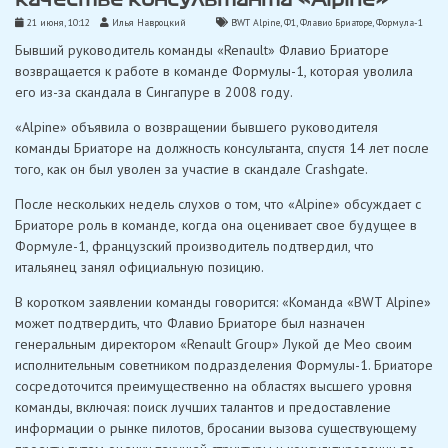
21 июня, 10:12
Илья Навроцкий
BWT Alpine
,
Ф1
,
Флавио Бриаторе
,
Формула-1
Бывший руководитель команды «Renault» Флавио Бриаторе
возвращается к работе в команде Формулы-1, которая уволила
его из-за скандала в Сингапуре в 2008 году.
«Alpine» объявила о возвращении бывшего руководителя
команды Бриаторе на должность консультанта, спустя 14 лет после
того, как он был уволен за участие в скандале Crashgate.
После нескольких недель слухов о том, что «Alpine» обсуждает с
Бриаторе роль в команде, когда она оценивает свое будущее в
Формуле-1, французский производитель подтвердил, что
итальянец занял официальную позицию.
В коротком заявлении команды говорится: «Команда «BWT Alpine»
может подтвердить, что Флавио Бриаторе был назначен
генеральным директором «Renault Group» Лукой де Мео своим
исполнительным советником подразделения Формулы-1. Бриаторе
сосредоточится преимущественно на областях высшего уровня
команды, включая: поиск лучших талантов и предоставление
информации о рынке пилотов, бросании вызова существующему