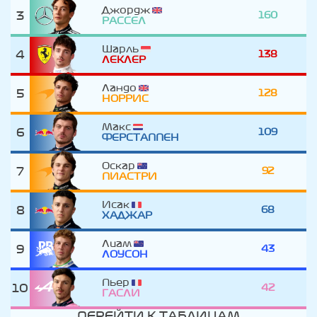
Джордж
3
160
РАССЕЛ
Шарль
4
138
ЛЕКЛЕР
Ландо
5
128
НОРРИС
Макс
6
109
ФЕРСТАППЕН
Оскар
7
92
ПИАСТРИ
Исак
8
68
ХАДЖАР
Лиам
9
43
ЛОУСОН
Пьер
10
42
ГАСЛИ
ПЕРЕЙТИ К ТАБЛИЦАМ