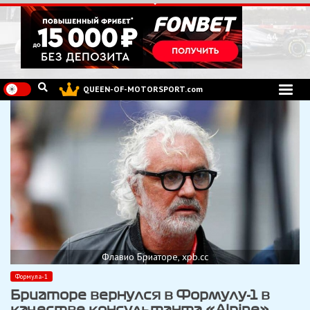
Перейти
к
содержимому
QUEEN-OF-MOTORSPORT.com
Флавио Бриаторе, xpb.cc
Формула-1
Бриаторе вернулся в Формулу-1 в
качестве консультанта «Alpine»