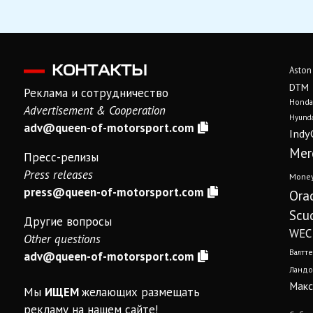
КОНТАКТЫ
Aston
DTM
Реклама и сотрудничество
Honda
Advertisement & Cooperation
Hyunda
adv@queen-of-motorsport.com
Indy
Mer
Пресс-релизы
Press releases
Mone
press@queen-of-motorsport.com
Ora
Scud
Другие вопросы
WEC
Other questions
Валтте
adv@queen-of-motorsport.com
Ландо
Макс
Мы
ИЩЕМ
желающих размещать
рекламу на нашем сайте!