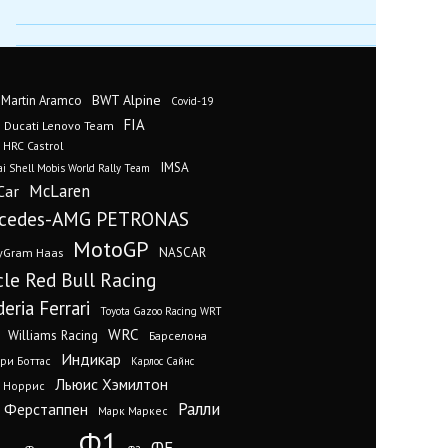
BWT Alpine
 Martin Aramco
Covid-19
FIA
Ducati Lenovo Team
 HRC Castrol
IMSA
i Shell Mobis World Rally Team
Car
McLaren
cedes-AMG PETRONAS
MotoGP
yGram Haas
NASCAR
cle Red Bull Racing
eria Ferrari
Toyota Gazoo Racing WRT
WRC
Williams Racing
Барселона
Индикар
ри Боттас
Карлос Сайнс
Льюис Хэмилтон
 Норрис
Ралли
 Ферстаппен
Марк Маркес
Ф1