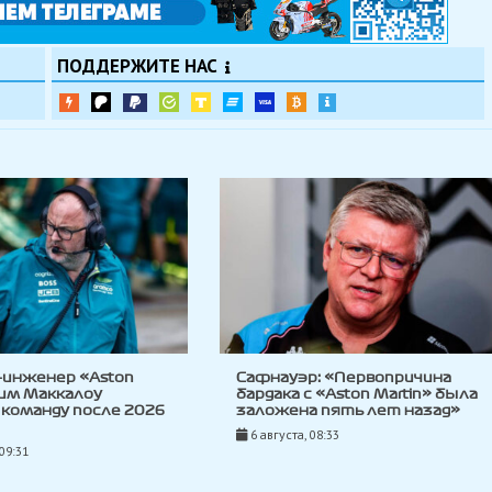
ПОДДЕРЖИТЕ НАС
-инженер «Aston
Сафнауэр: «Первопричина
Тим Маккалоу
бардака с «Aston Martin» была
команду после 2026
заложена пять лет назад»
6 августа, 08:33
 09:31