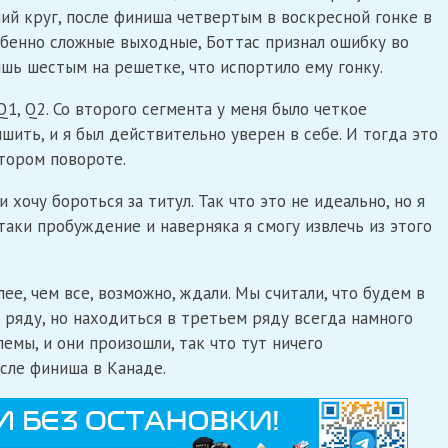
ший круг, после финиша четвертым в воскресной гонке в
собенно сложные выходные, Боттас признал ошибку во
ишь шестым на решетке, что испортило ему гонку.
1, Q2. Со второго сегмента у меня было четкое
чшить, и я был действительно уверен в себе. И тогда это
тором повороте.
 хочу бороться за титул. Так что это не идеально, но я
таки пробуждение и наверняка я смогу извлечь из этого
ее, чем все, возможно, ждали. Мы считали, что будем в
 ряду, но находиться в третьем ряду всегда намного
лемы, и они произошли, так что тут ничего
осле финиша в Канаде.