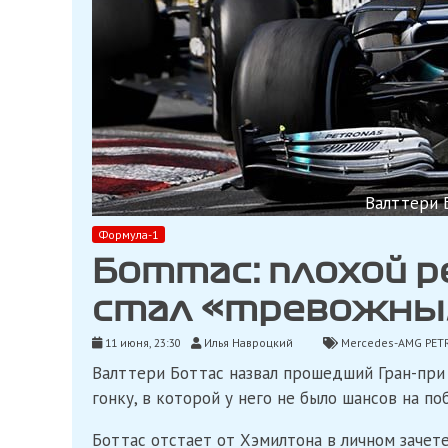
Валттери 
Формула-1
Боттас: плохой р
стал «тревожны
11 июня, 23:30
Илья Навроцкий
Mercedes-AMG PET
Валттери Боттас назвал прошедший Гран-при
гонку, в которой у него не было шансов на по
Боттас отстает от Хэмилтона в личном зачет