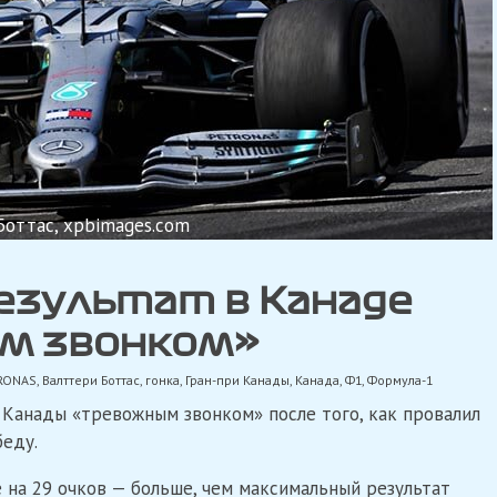
Боттас, xpbimages.com
езультат в Канаде
м звонком»
RONAS
,
Валттери Боттас
,
гонка
,
Гран-при Канады
,
Канада
,
Ф1
,
Формула-1
 Канады «тревожным звонком» после того, как провалил
беду.
е на 29 очков — больше, чем максимальный результат