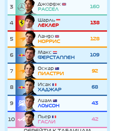
Джордж
3
160
РАССЕЛ
Шарль
4
138
ЛЕКЛЕР
Ландо
5
128
НОРРИС
Макс
6
109
ФЕРСТАППЕН
Оскар
7
92
ПИАСТРИ
Исак
8
68
ХАДЖАР
Лиам
9
43
ЛОУСОН
Пьер
10
42
ГАСЛИ
ПЕРЕЙТИ К ТАБЛИЦАМ