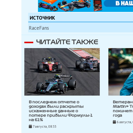
ИСТОЧНИК
RaceFans
ЧИТАЙТЕ ТАКЖЕ
В последнем отчете о
Ветеран
доходах были раскрыты
Martin» 
искаженные данные о
покинет 
потере прибыли Формулы-1
года
на 61%
6 августа,
7 августа, 08:33