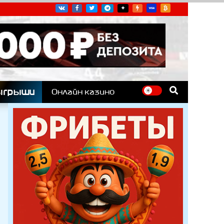
угих гоночных серий
ыгрыши
Онлайн казино