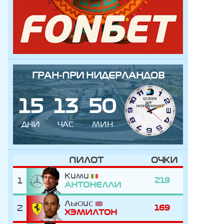
ГРАН-ПРИ НИДЕРЛАНДОВ
1
5
1
3
5
0
ДНИ
ЧАС
МИН
ПИЛОТ
ОЧКИ
Кими
1
219
АНТОНЕЛЛИ
Льюис
2
169
ХЭМИЛТОН