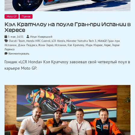
Moto GP
Прочее
Кэл Кратчлоу на поуле Гран-при Испании в
Хересе
5 мая, 16:51
Илья Навроцкий
Ducati Team
,
Honda HRC Castrol
,
LCR Honda
,
Monster Yamaha Tech 3
,
MotoGP
,
Гран-при
Испании
,
Дани Педроса
,
Жоан Зарко
,
Испания
,
Кэл Кратчлоу
,
Марк Маркес
,
Херес
,
Хорхе
Лоренсо
on
Комментировать
Кэл
Гонщик «LCR Honda» Кэл Кратчлоу завоевал свой четвертый поул в
Кратчлоу
на
карьере Moto GP.
поуле
Гран-
при
Испании
в
Хересе