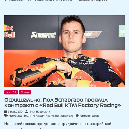
мы
увидим
уровень
каждой
команды
и
гонщика»
Moto GP
Прочее
Официально: Пол Эспаргаро продлил
контракт с «Red Bull KTM Factory Racing»
2 мая, 22:30
Илья Навроцкий
on
MotoGP
,
Red Bull KTM Factory Racing
,
Пол Эспаргаро
Комментировать
Официально:
Испанский гонщик продолжит сотрудничество с австрийской
Пол
Эспаргаро