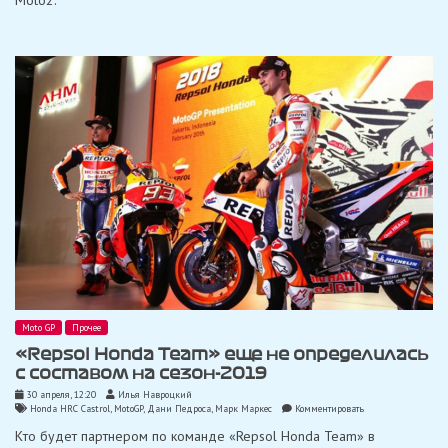
переговоры
с
командой
«KTM»
Moto GP
Прочее
«Repsol Honda Team» еще не определилась
с составом на сезон-2019
30 апреля, 12:20
Илья Навроцкий
on
Honda HRC Castrol
,
MotoGP
,
Дани Педроса
,
Марк Маркес
Комментировать
«Repsol
Кто будет партнером по команде «Repsol Honda Team» в
Honda