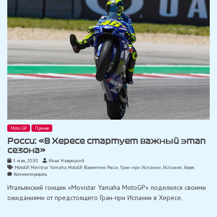
ECSTAR»
Moto GP
Прочее
Росси: «В Хересе стартует важный этап
сезона»
3 мая, 20:30
Илья Навроцкий
MotoGP
,
Movistar Yamaha MotoGP
,
Валентино Росси
,
Гран-при Испании
,
Испания
,
Херес
on
Комментировать
Росси:
Итальянский гонщик «Movistar Yamaha MotoGP» поделился своими
«В
Хересе
ожиданиями от предстоящего Гран-при Испании в Хересе.
стартует
важный
этап