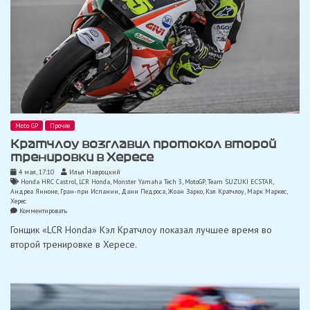
Moto GP
Прочее
Кратчлоу возглавил протокол второй
тренировки в Хересе
4 мая, 17:10
Илья Навроцкий
Honda HRC Castrol
,
LCR Honda
,
Monster Yamaha Tech 3
,
MotoGP
,
Team SUZUKI ECSTAR
,
Андреа Янноне
,
Гран-при Испании
,
Дани Педроса
,
Жоан Зарко
,
Кэл Кратчлоу
,
Марк Маркес
,
Херес
on
Комментировать
Кратчлоу
Гонщик «LCR Honda» Кэл Кратчлоу показал лучшее время во
возглавил
протокол
второй тренировке в Хересе.
второй
тренировки
в
Хересе