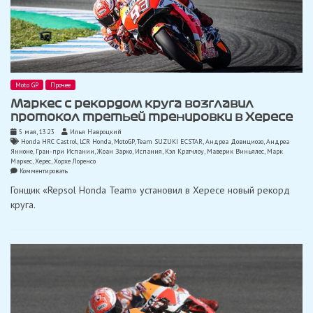
Moto GP
Прочее
Маркес с рекордом круга возглавил
протокол третьей тренировки в Хересе
5 мая, 13:23
Илья Навроцкий
Honda HRC Castrol
,
LCR Honda
,
MotoGP
,
Team SUZUKI ECSTAR
,
Андреа Довициозо
,
Андреа
Янноне
,
Гран-при Испании
,
Жоан Зарко
,
Испания
,
Кэл Кратчлоу
,
Маверик Виньялес
,
Марк
Маркес
,
Херес
,
Хорхе Лоренсо
on
Комментировать
Маркес
Гонщик «Repsol Honda Team» установил в Хересе новый рекорд
с
рекордом
круга.
круга
возглавил
протокол
третьей
тренировки
в
Хересе