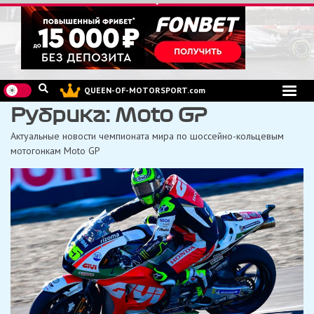
Перейти
к
содержимому
QUEEN-OF-MOTORSPORT.com
Рубрика:
Moto GP
Актуальные новости чемпионата мира по шоссейно-кольцевым
мотогонкам Moto GP