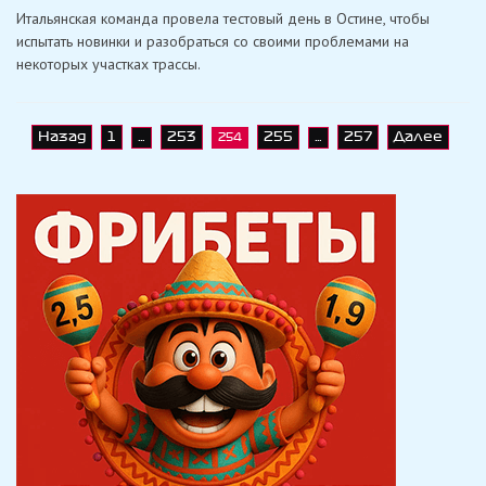
«Aprilia
Итальянская команда провела тестовый день в Остине, чтобы
Racing
Team
испытать новинки и разобраться со своими проблемами на
Gresini»
некоторых участках трассы.
провела
тесты
на
трассе
«Америк»
Навигация
Назад
1
253
255
257
Далее
…
254
…
по
записям