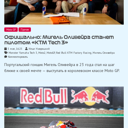
Moto GP
Прочее
Официально: Мигель Оливейра станет
пилотом «KTM Tech 3»
5 мая, 16:25
Илья Навроцкий
Monster Yamaha Tech 3
,
Moto2
,
MotoGP
,
Red Bull KTM Factory Racing
,
Мигель Оливейра
on
Комментировать
Официально:
Португальский гонщик Мигель Оливейра в 23 года стал на шаг
Мигель
Оливейра
ближе к своей мечте — выступать в королевском классе Moto GP.
станет
пилотом
«KTM
Tech
3»