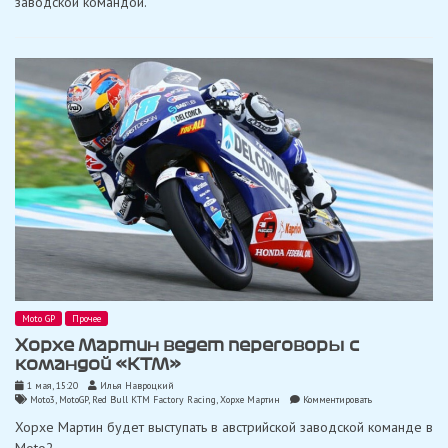
заводской командой.
продлил
контракт
с
«Red
Bull
KTM
Factory
Racing»
Moto GP
Прочее
Хорхе Мартин ведет переговоры с
командой «KTM»
1 мая, 15:20
Илья Навроцкий
on
Moto3
,
MotoGP
,
Red Bull KTM Factory Racing
,
Хорхе Мартин
Комментировать
Хорхе
Хорхе Мартин будет выступать в австрийской заводской команде в
Мартин
ведет
Moto2.