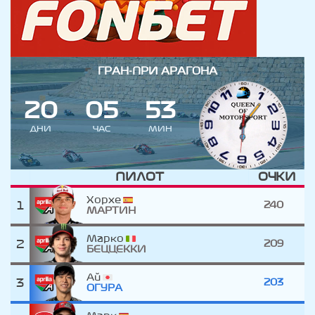
ГРАН-ПРИ АРАГОНА
2
0
0
5
5
3
ДНИ
ЧАС
МИН
ПИЛОТ
ОЧКИ
Хорхе
1
240
МАРТИН
Марко
2
209
БЕЦЦЕККИ
Ай
3
203
ОГУРА