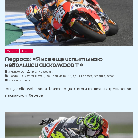
Moto GP
Прочее
Педроса: «Я все еще испытываю
небольшой дискомфорт»
5 мая, 09:20
Илья Навроцкий
Honda HRC Castrol
,
MotoGP
,
Гран-при Испании
,
Дани Педроса
,
Испания
,
Херес
on
Комментировать
Педроса:
Гонщик «Repsol Honda Team» подвел итоги пятничных тренировок
«Я
все
в испанском Хересе.
еще
испытываю
небольшой
дискомфорт»