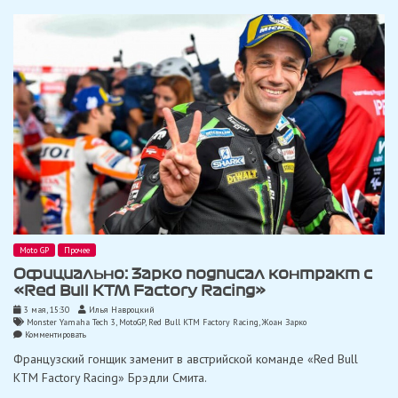
сезона»
Moto GP
Прочее
Официально: Зарко подписал контракт с
«Red Bull KTM Factory Racing»
3 мая, 15:30
Илья Навроцкий
Monster Yamaha Tech 3
,
MotoGP
,
Red Bull KTM Factory Racing
,
Жоан Зарко
on
Комментировать
Официально:
Французский гонщик заменит в австрийской команде «Red Bull
Зарко
подписал
KTM Factory Racing» Брэдли Смита.
контракт
с