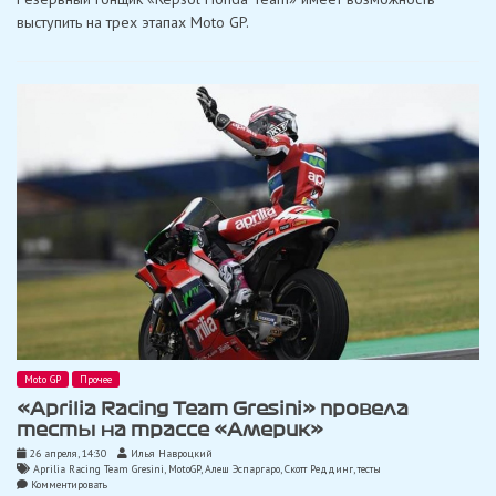
в
выступить на трех этапах Moto GP.
Брно
и
Мизано
за
«Repsol
Honda
Team»
Moto GP
Прочее
«Aprilia Racing Team Gresini» провела
тесты на трассе «Америк»
26 апреля, 14:30
Илья Навроцкий
Aprilia Racing Team Gresini
,
MotoGP
,
Алеш Эспаргаро
,
Скотт Реддинг
,
тесты
on
Комментировать