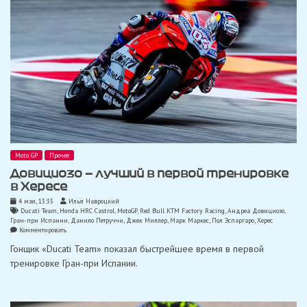
Moto GP
Прочее
Довициозо — лучший в первой тренировке
в Хересе
4 мая, 13:35
Илья Навроцкий
Ducati Team
,
Honda HRC Castrol
,
MotoGP
,
Red Bull KTM Factory Racing
,
Андреа Довициозо
,
Гран-при Испании
,
Данило Петруччи
,
Джек Миллер
,
Марк Маркес
,
Пол Эспаргаро
,
Херес
on
Комментировать
Довициозо
Гонщик «Ducati Team» показал быстрейшее время в первой
—
лучший
тренировке Гран-при Испании.
в
первой
тренировке
в
Хересе