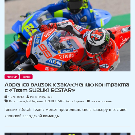
Moto GP
Прочее
Лоренсо близок к заключению контракта
с «Team SUZUKI ECSTAR»
4 мая, 10:40
Илья Навроцкий
on
Ducati Team
,
MotoGP
,
Team SUZUKI ECSTAR
,
Хорхе Лоренсо
Комментировать
Лоренсо
Гонщик «Ducati Team» может продолжить свою карьеру в составе
близок
к
японской заводской команды.
заключению
контракта
с
«Team
SUZUKI