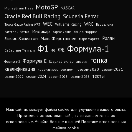
MotoGP
MoneyGram Haas
NASCAR
Oracle Red Bull Racing
Scuderia Ferrari
WEC
WRC
Williams Racing
Барселона
Toyota Gazoo Racing WRT
Индикар
Валттери Боттас
Ландо Норрис
Карлос Сайнс
Ралли
Льюис Хэмилтон
Макс Ферстаппен
Марк Маркес
Ф1
Формула-1
ФЕ
Себастьян Феттель
Ф2
гонка
Формула Е
Шарль Леклер
авария
Формула-2
квалификация
сезон-2020
сезон-2021
коронавирус
регламент
тесты
сезон-2024
сезон-2022
сезон-2025
сезон-2026
Наш сайт использует файлы cookie для улучшения вашего опыта.
Продолжая использовать сайт, вы соглашаетесь на их
использование. Узнайте больше в нашей
Политике использования
файлов cookie
.