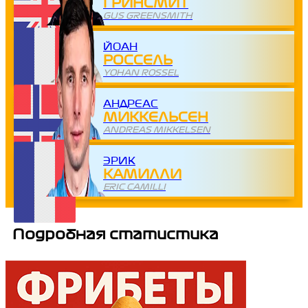
ГРИНСМИТ
GUS GREENSMITH
ЙОАН
РОССЕЛЬ
YOHAN ROSSEL
АНДРЕАС
МИККЕЛЬСЕН
ANDREAS MIKKELSEN
ЭРИК
КАМИЛЛИ
ERIC CAMILLI
Подробная статистика