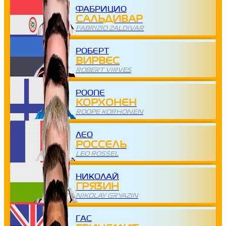
ФАБРИЦИО
САЛЬДИВАР
FABRIZIO ZALDIVAR
РОБЕРТ
ВИРВЕС
ROBERT VIRVES
РООПЕ
КОРХОНЕН
ROOPE KORHONEN
ЛЕО
РОССЕЛЬ
LEO ROSSEL
НИКОЛАЙ
ГРЯЗИН
NIKOLAY GRYAZIN
ГАС