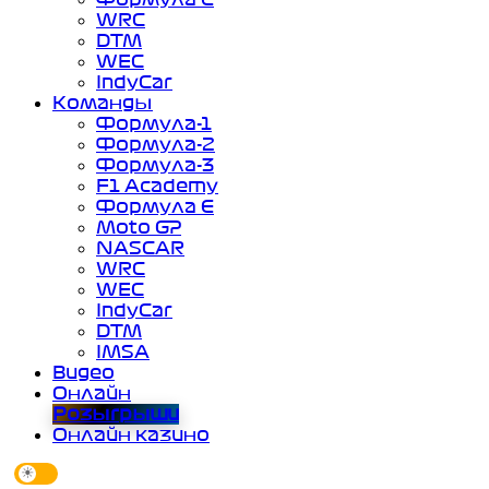
WRC
DTM
WEC
IndyCar
Команды
Формула-1
Формула-2
Формула-3
F1 Academy
Формула Е
Moto GP
NASCAR
WRC
WEC
IndyCar
DTM
IMSA
Видео
Онлайн
Розыгрыши
Онлайн казино