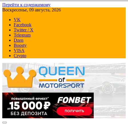
Перейти к содержимому
Воскресенье, 09 августа, 2026
VK
Facebook
Twitter / X
Telegram
Dzen
Boosty
VISA
Crypto
QUEEN-OF-MOTORSPORT.COM
Аналитика, статистика, трансляции Формулы-1 (Ф2/Ф3/F1
Academy), Формулы Е, Moto GP, DTM, IndyCar, NASCAR,
WRC (Dakar, WRX), WEC, IMSA и других гоночных серий