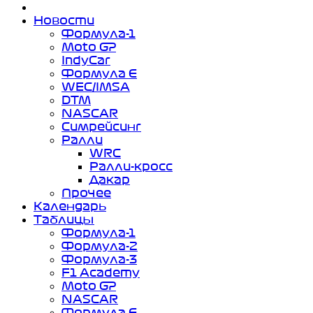
Новости
Формула-1
Moto GP
IndyCar
Формула Е
WEC/IMSA
DTM
NASCAR
Симрейсинг
Ралли
WRC
Ралли-кросс
Дакар
Прочее
Календарь
Таблицы
Формула-1
Формула-2
Формула-3
F1 Academy
Moto GP
NASCAR
Формула Е