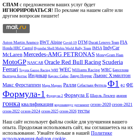
СПАМ
с предложением ваших услуг будет
ИГНОРИРОВАТЬСЯ
! По рекламе на нашем сайте или
другим вопросам пишите!
DTM
FIA
BWT Alpine
Aston Martin Aramco
Ducati Lenovo Team
Covid-19
IndyCar
IMSA
Honda HRC Castrol
Hyundai Shell Mobis World Rally Team
Mercedes-AMG PETRONAS
McLaren
MoneyGram Haas
MotoGP
Oracle Red Bull Racing
Scuderia
NASCAR
Ferrari
WEC
WRC
Williams Racing
Барселона
Toyota Gazoo Racing WRT
Индикар
Льюис Хэмилтон
Валттери Боттас
Ландо Норрис
Карлос Сайнс
Ф1
Ралли
ФЕ
Макс Ферстаппен
Марк Маркес
Себастьян Феттель
Ф2
Формула-1
Формула Е
Шарль Леклер
авария
Формула-2
гонка
квалификация
сезон-2020
сезон-2021
коронавирус
регламент
тесты
сезон-2022
сезон-2024
сезон-2025
сезон-2026
Наш сайт использует файлы cookie для улучшения вашего
опыта. Продолжая использовать сайт, вы соглашаетесь на их
использование. Узнайте больше в нашей
Политике
использования файлов cookie
.