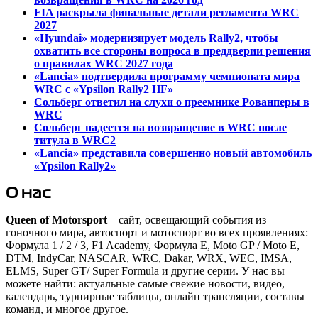
FIA раскрыла финальные детали регламента WRC
2027
«Hyundai» модернизирует модель Rally2, чтобы
охватить все стороны вопроса в преддверии решения
о правилах WRC 2027 года
«Lancia» подтвердила программу чемпионата мира
WRC с «Ypsilon Rally2 HF»
Сольберг ответил на слухи о преемнике Рованперы в
WRC
Сольберг надеется на возвращение в WRC после
титула в WRC2
«Lancia» представила совершенно новый автомобиль
«Ypsilon Rally2»
О нас
Queen of Motorsport
– сайт, освещающий события из
гоночного мира, автоспорт и мотоспорт во всех проявлениях:
Формула 1 / 2 / 3, F1 Academy, Формула Е, Moto GP / Moto E,
DTM, IndyCar, NASCAR, WRC, Dakar, WRX, WEC, IMSA,
ELMS, Super GT/ Super Formula и другие серии. У нас вы
можете найти: актуальные самые свежие новости, видео,
календарь, турнирные таблицы, онлайн трансляции, составы
команд, и многое другое.