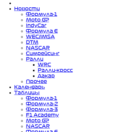
Новости
Формула-1
Moto GP
IndyCar
Формула Е
WEC/IMSA
DTM
NASCAR
Симрейсинг
Ралли
WRC
Ралли-кросс
Дакар
Прочее
Календарь
Таблицы
Формула-1
Формула-2
Формула-3
F1 Academy
Moto GP
NASCAR
Формула Е