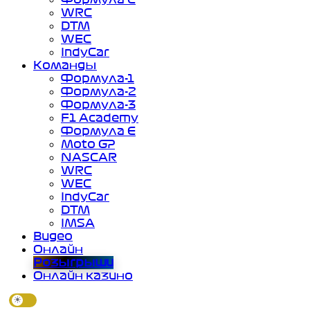
WRC
DTM
WEC
IndyCar
Команды
Формула-1
Формула-2
Формула-3
F1 Academy
Формула Е
Moto GP
NASCAR
WRC
WEC
IndyCar
DTM
IMSA
Видео
Онлайн
Розыгрыши
Онлайн казино