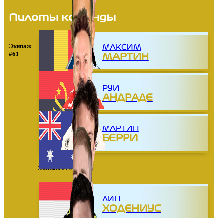
Пилоты команды
Экипаж
МАКСИМ
#61
МАРТИН
РУИ
АНДРАДЕ
МАРТИН
БЕРРИ
Экипаж #79
ЛИН
ХОДЕНИУС