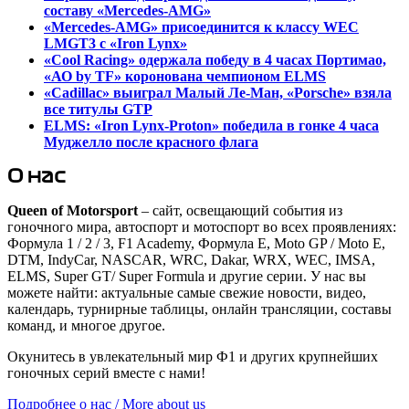
составу «Mercedes-AMG»
«Mercedes-AMG» присоединится к классу WEC
LMGT3 с «Iron Lynx»
«Cool Racing» одержала победу в 4 часах Портимао,
«АО by TF» коронована чемпионом ELMS
«Cadillac» выиграл Малый Ле-Ман, «Porsche» взяла
все титулы GTP
ELMS: «Iron Lynx-Proton» победила в гонке 4 часа
Муджелло после красного флага
О нас
Queen of Motorsport
– сайт, освещающий события из
гоночного мира, автоспорт и мотоспорт во всех проявлениях:
Формула 1 / 2 / 3, F1 Academy, Формула Е, Moto GP / Moto E,
DTM, IndyCar, NASCAR, WRC, Dakar, WRX, WEC, IMSA,
ELMS, Super GT/ Super Formula и другие серии. У нас вы
можете найти: актуальные самые свежие новости, видео,
календарь, турнирные таблицы, онлайн трансляции, составы
команд, и многое другое.
Окунитесь в увлекательный мир Ф1 и других крупнейших
гоночных серий вместе с нами!
Подробнее о нас / More about us