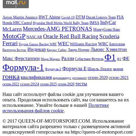
DTM
FIA
BWT Alpine
Aston Martin Aramco
Ducati Lenovo Team
Covid-19
IndyCar
IMSA
Honda HRC Castrol
Hyundai Shell Mobis World Rally Team
Mercedes-AMG PETRONAS
McLaren
MoneyGram Haas
MotoGP
Oracle Red Bull Racing
Scuderia
NASCAR
Ferrari
WEC
WRC
Williams Racing
Барселона
Toyota Gazoo Racing WRT
Индикар
Льюис Хэмилтон
Валттери Боттас
Ландо Норрис
Карлос Сайнс
Ф1
Ралли
ФЕ
Макс Ферстаппен
Марк Маркес
Себастьян Феттель
Ф2
Формула-1
Формула Е
Шарль Леклер
авария
Формула-2
гонка
квалификация
сезон-2020
сезон-2021
коронавирус
регламент
тесты
сезон-2022
сезон-2024
сезон-2025
сезон-2026
Наш сайт использует файлы cookie для улучшения вашего
опыта. Продолжая использовать сайт, вы соглашаетесь на их
использование. Узнайте больше в нашей
Политике
использования файлов cookie
.
© 2017 QUEEN-OF-MOTORSPORT.COM. Использование
материалов сайта разрешено только с размещением активной
индексируемой гиперссылки на https://queen-of-motorsport.com/