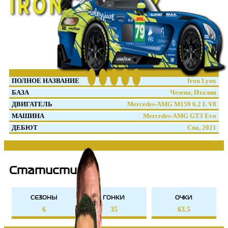
ПОЛНОЕ НАЗВАНИЕ
Iron Lynx
БАЗА
Чезена, Италия
ДВИГАТЕЛЬ
Mercedes-AMG M159 6.2 L V8
МАШИНА
Mercedes-AMG GT3 Evo
ДЕБЮТ
Спа, 2021
Статистика
СЕЗОНЫ
ГОНКИ
ОЧКИ
6
35
63.5