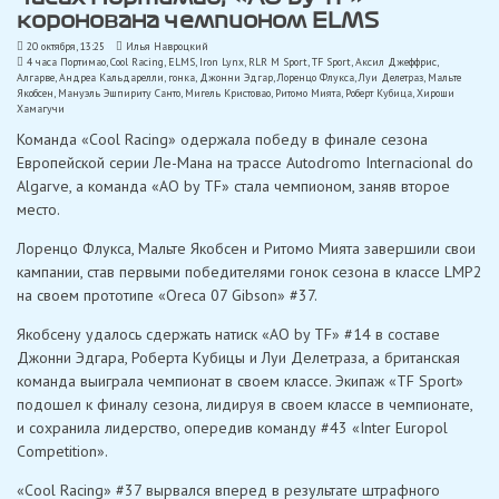
коронована чемпионом ELMS
20 октября, 13:25
Илья Навроцкий
4 часа Портимао
,
Cool Racing
,
ELMS
,
Iron Lynx
,
RLR M Sport
,
TF Sport
,
Аксил Джеффрис
,
Алгарве
,
Андреа Кальдарелли
,
гонка
,
Джонни Эдгар
,
Лоренцо Флукса
,
Луи Делетраз
,
Мальте
Якобсен
,
Мануэль Эшпириту Санто
,
Мигель Кристовао
,
Ритомо Мията
,
Роберт Кубица
,
Хироши
Хамагучи
Команда «Cool Racing» одержала победу в финале сезона
Европейской серии Ле-Мана на трассе Autodromo Internacional do
Algarve, а команда «AO by TF» стала чемпионом, заняв второе
место.
Лоренцо Флукса, Мальте Якобсен и Ритомо Мията завершили свои
кампании, став первыми победителями гонок сезона в классе LMP2
на своем прототипе «Oreca 07 Gibson» #37.
Якобсену удалось сдержать натиск «AO by TF» #14 в составе
Джонни Эдгара, Роберта Кубицы и Луи Делетраза, а британская
команда выиграла чемпионат в своем классе. Экипаж «TF Sport»
подошел к финалу сезона, лидируя в своем классе в чемпионате,
и сохранила лидерство, опередив команду #43 «Inter Europol
Competition».
«Cool Racing» #37 вырвался вперед в результате штрафного