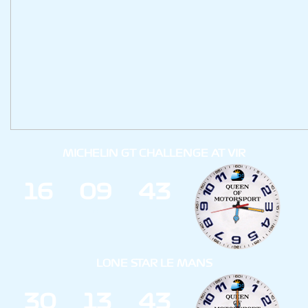
MICHELIN GT CHALLENGE AT VIR
1
6
0
9
4
3
ДНИ
ЧАС
МИН
LONE STAR LE MANS
3
0
1
3
4
3