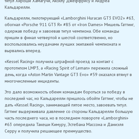
титул Хироши Хамагучи, Аксилу Джеффрису и Андреа
Кальдарелли.
Кальдарелли, пилотирующий «Lamborghini Huracan GT3 EVO2» #63,
обогнал «Porsche 911 GT3 R» #85 от «Iron Dames» Мишель Гаттинг,
одержав победу и завоевав титул чемпиона. Обе команды
пришли в финал четвертой и шестой соответственно, но
воспользовались неудачами лучших экипажей чемпионата и
вырвались вперед.
«Kessel Racing» получила штрафной проезд за контакт с
прототипом LMP3, а «Racing Spirit of Leman» пережила сложный
день, когда «Aston Martin Vantage GT3 Evo» #59 оказался втянут в
многочисленные инциденты.
Это дало возможность обеим командам бороться за победу в
последний час, но Кальдарелли пришлось обойти Гаттинг, чтобы не
дать «Kessel Racing», занимающей пятое место, завоевать титул.
Гаттинг выдерживала давление со стороны Кальдарелли большую
часть последнего часа, но в последнем повороте «Lamborghini»
#63 опередила Такеши Кимуру, Эстебана Массона и Даниэля
Серру и получила решающее преимущество.