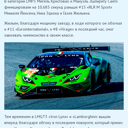
В категории LMP3 Мигель Кристовао и Мануэль Эшпириту Санто
финишировали на 10,685 секунд раньше #15 «RLR M Sport»
Миккеля Йенсена, Ника Эдкока и Гаэля Жюльена.
Жюльен, благодаря мощному заезду, в ходе которого он обогнал
и #11 «Eurointernational», и #8 «Virage» в последний час, смог
завоевать чемпионство в своем классе.
Тем временем в LMGT3 «Iron Lynx» и «Lamborghini» вышли
вперед благодаря обгону в последнем повороте, который принес