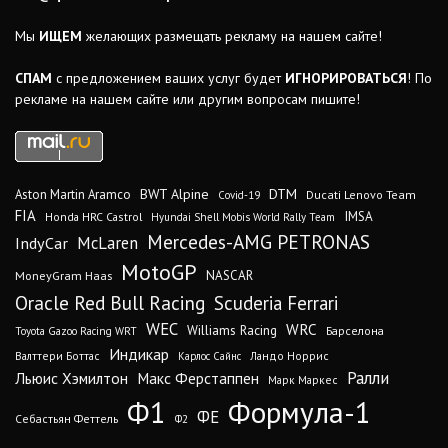
Мы
ИЩЕМ
желающих размещать рекламу на нашем сайте!
СПАМ
с предложением ваших услуг будет
ИГНОРИРОВАТЬСЯ
! По
рекламе на нашем сайте или другим вопросам пишите!
DTM
BWT Alpine
Aston Martin Aramco
Ducati Lenovo Team
Covid-19
FIA
IMSA
Honda HRC Castrol
Hyundai Shell Mobis World Rally Team
Mercedes-AMG PETRONAS
IndyCar
McLaren
MotoGP
MoneyGram Haas
NASCAR
Oracle Red Bull Racing
Scuderia Ferrari
WEC
WRC
Williams Racing
Барселона
Toyota Gazoo Racing WRT
Индикар
Валттери Боттас
Ландо Норрис
Карлос Сайнс
Ралли
Льюис Хэмилтон
Макс Ферстаппен
Марк Маркес
Ф1
Формула-1
ФЕ
Себастьян Феттель
Ф2