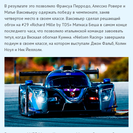
В результате это позволило Франсуа Перродо, Алессио Ровере и
Матье Ваксивьеру одержать победу в чемпионате, заняв
четвертое место в своем классе. Ваксивьер сделал решающий
обгон на #29 «Richard Mille by TDS» Матиаса Беша в самом конце
последнего часа, что позволило итальянской команде завоевать
титул, когда Вискаал обогнал Куинна. «Nielsen Racing» завершила
подиум в своем классе, на котором выступали Джон Фальб, Колин
Ноул и Ник Йеллоли.