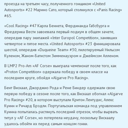
проезда на третьем часу, полученного гонщиком «United
Autosports» #22 Марино Сато, который столкнулся с «Panis Racing»
#65.
«Cool Racing» #47 Карла Беннета, Фердинанда Габсбурга и
Фредерика Вести завоевала первый подиум в общем зачете,
опередив пару экипажей «Inter Europol Competition», занявших
четвертое и пятое места. «United Autosports» #23 финишировала
шестой, опередив «Duqueine Team» #30, пилотируемый Нильсом
Куленом, Жаном-Батистом Зимменауэром и Джеймсом Алленом.
В LMP2 Pro-Am «AF Corse» выиграла чемпионат после того, как
«Proton Competition» одержала победу в своем классе на
последнем круге, обойдя «Algarve Pro Racing».
Бент Вискаал, Джорджио Рода и Рене Биндер одержали свою
первую победу в сезоне после того, как Вискаал обогнал «Algarve
Pro Racing» #20, в котором выступали Критон Лентудис, Алекс
Куинн и Ричард Брэдли. Португальская команда под управлением
Куинна попыталась растянуть последний отрезок, чтобы вырвать
титул у «AF Corse», но потерпела неудачу, поскольку Вискаалу
удалось обойти их перед самым концом гонки.