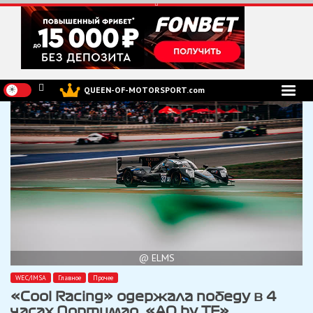
Перейти
к
содержимому
QUEEN-OF-MOTORSPORT.com
@ ELMS
WEC/IMSA
Главное
Прочее
«Cool Racing» одержала победу в 4
часах Портимао, «АО by TF»