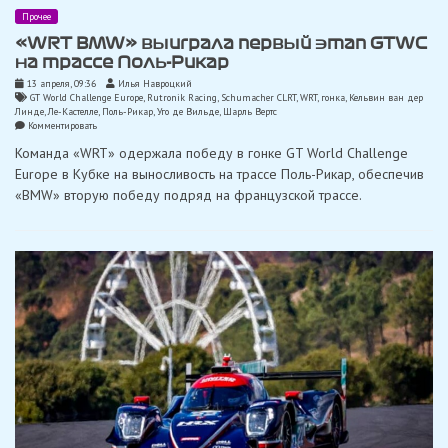
Прочее
«WRT BMW» выиграла первый этап GTWC
на трассе Поль-Рикар
13 апреля, 09:36
Илья Навроцкий
GT World Challenge Europe
,
Rutronik Racing
,
Schumacher CLRT
,
WRT
,
гонка
,
Кельвин ван дер
Линде
,
Ле-Кастелле
,
Поль-Рикар
,
Уго де Вильде
,
Шарль Вертс
on
Комментировать
«WRT
Команда «WRT» одержала победу в гонке GT World Challenge
BMW»
выиграла
Europe в Кубке на выносливость на трассе Поль-Рикар, обеспечив
первый
«BMW» вторую победу подряд на французской трассе.
этап
GTWC
на
трассе
Поль-
Рикар