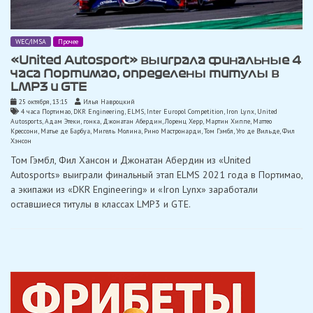
WEC/IMSA
Прочее
«United Autosport» выиграла финальные 4
часа Портимао, определены титулы в
LMP3 и GTE
25 октября, 13:15
Илья Навроцкий
4 часа Портимао
,
DKR Engineering
,
ELMS
,
Inter Europol Competition
,
Iron Lynx
,
United
Autosports
,
Адам Этеки
,
гонка
,
Джонатан Абердин
,
Лоренц Херр
,
Мартин Хиппе
,
Маттео
Крессони
,
Матье де Барбуа
,
Мигель Молина
,
Рино Мастронарди
,
Том Гэмбл
,
Уго де Вильде
,
Фил
Хэнсон
Том Гэмбл, Фил Хансон и Джонатан Абердин из «United
Autosports» выиграли финальный этап ELMS 2021 года в Портимао,
а экипажи из «DKR Engineering» и «Iron Lynx» заработали
оставшиеся титулы в классах LMP3 и GTE.