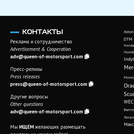
КОНТАКТЫ
Aston
DTM
Реклама и сотрудничество
Honda
Advertisement & Cooperation
Hyunda
adv@queen-of-motorsport.com
Indy
Mer
Пресс-релизы
Press releases
Mone
press@queen-of-motorsport.com
Ora
Scud
Другие вопросы
WEC
Other questions
Валтте
adv@queen-of-motorsport.com
Ландо
Макс
Мы
ИЩЕМ
желающих размещать