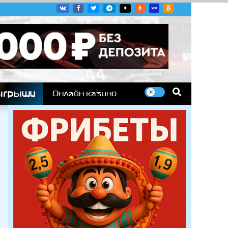
угих гоночных серий
ыгрыши
Онлайн казино