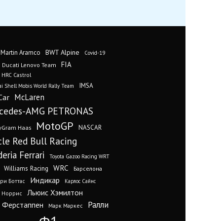
BWT Alpine
 Martin Aramco
Covid-19
FIA
Ducati Lenovo Team
 HRC Castrol
IMSA
i Shell Mobis World Rally Team
Car
McLaren
cedes-AMG PETRONAS
MotoGP
yGram Haas
NASCAR
cle Red Bull Racing
eria Ferrari
Toyota Gazoo Racing WRT
WRC
Williams Racing
Барселона
Индикар
ри Боттас
Карлос Сайнс
Льюис Хэмилтон
 Норрис
Ралли
 Ферстаппен
Марк Маркес