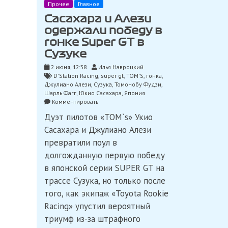
Прочее
Главное
Сасахара и Алези
одержали победу в
гонке Super GT в
Сузуке
2 июня, 12:38
Илья Навроцкий
D'Station Racing
,
super gt
,
TOM'S
,
гонка
,
Джулиано Алези
,
Сузука
,
Томонобу Фудзи
,
Шарль Фагг
,
Юкио Сасахара
,
Япония
on
Комментировать
Сасахара
Дуэт пилотов «TOM`s» Укио
и
Алези
Сасахара и Джулиано Алези
одержали
превратили поул в
победу
в
долгожданную первую победу
гонке
в японской серии SUPER GT на
Super
трассе Сузука, но только после
GT
в
того, как экипаж «Toyota Rookie
Сузуке
Racing» упустил вероятный
триумф из-за штрафного