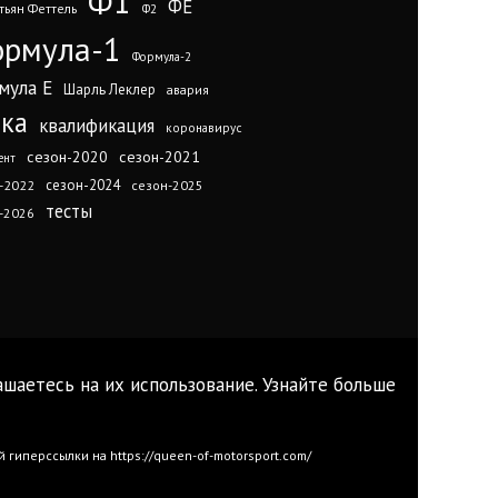
Ф1
ФЕ
тьян Феттель
Ф2
рмула-1
Формула-2
мула Е
Шарль Леклер
авария
нка
квалификация
коронавирус
сезон-2020
сезон-2021
ент
сезон-2024
-2022
сезон-2025
тесты
-2026
ашаетесь на их использование. Узнайте больше
иперссылки на https://queen-of-motorsport.com/