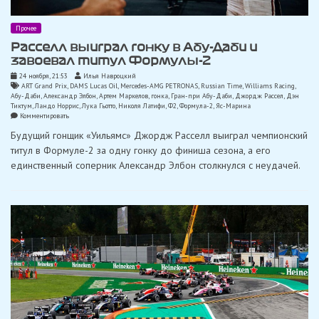
Прочее
Расселл выиграл гонку в Абу-Даби и
завоевал титул Формулы-2
24 ноября, 21:53
Илья Навроцкий
ART Grand Prix
,
DAMS Lucas Oil
,
Mercedes-AMG PETRONAS
,
Russian Time
,
Williams Racing
,
Абу-Даби
,
Александр Элбон
,
Артем Маркелов
,
гонка
,
Гран-при Абу-Даби
,
Джордж Рассел
,
Дэн
Тиктум
,
Ландо Норрис
,
Лука Гьотто
,
Николя Латифи
,
Ф2
,
Формула-2
,
Яс-Марина
on
Комментировать
Расселл
Будущий гонщик «Уильямс» Джордж Расселл выиграл чемпионский
выиграл
гонку
титул в Формуле-2 за одну гонку до финиша сезона, а его
в
единственный соперник Александр Элбон столкнулся с неудачей.
Абу-
Даби
и
завоевал
титул
Формулы-2