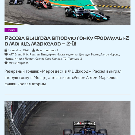
Прочее
Рассел выиграл вторую гонку Формулы-2
в Монце, Маркелов — 2-й!
2 сентября, 20:45
Илья Навроцкий
ART Grand Prix
,
Russian Time
,
Артем Маркелов
,
гонка
,
Джордж Рассел
,
Ландо Норрис
,
Монца
,
Николя Латифи
,
Серхио Сетте Камара
,
Ф2
,
Формула-2
on
Комментировать
Рассел
Резервный гонщик «Мерседес» в Ф1 Джордж Рассел выиграл
выиграл
вторую
вторую гонку в Монце, а тест-пилот «Рено» Артем Маркелов
гонку
финишировал вторым.
Формулы-2
в
Монце,
Маркелов
—
2-
й!