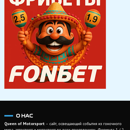
О НАС
Queen of Motorsport
– сайт, освещающий события из гоночного
мира, автоспорт и мотоспорт во всех проявлениях: Формула 1 / 2