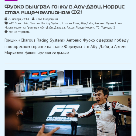
Фуоко выиграл гонку в Абу-Даби, Норрис
стал вице-чемпионом Ф2!
25 ноября, 23:14
Илья Навроцкий
ART Grand Prix
,
Charouz Racing System
,
Russian Time
,
Абу-Даби
,
Антонио Фуоко
,
Артем
Маркелов
,
гонка
,
Гран-при Абу-Даби
,
Джордж Рассел
,
Ландо Норрис
,
Ф2
,
Формула-2
on
Комментировать
Фуоко
Гонщик «Charouz Racing System» Антонио Фуоко одержал победу
выиграл
гонку
в воскресном спринте на этапе Формулы-2 в Абу-Даби, а Артем
в
Маркелов финишировал седьмым.
Абу-
Даби,
Норрис
стал
вице-
чемпионом
Ф2!