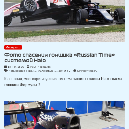
Формула-1
Фото спасения гонщика «Russian Time»
системой Halo
18 мая, 15:10
Илья Навроцкий
on
Halo
,
Russian Time
,
Ф1
,
Ф2
,
Формула-1
,
Формула-2
Комментировать
Фото
Как новая, многокритикующая система защиты головы Halo спасла
спасения
гонщика
гонщика Формулы-2.
«Russian
Time»
системой
Halo