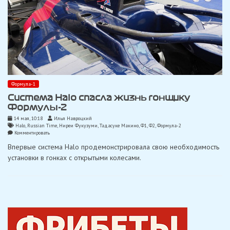
Формула-1
Система Halo спасла жизнь гонщику
Формулы-2
14 мая, 10:18
Илья Навроцкий
Halo
,
Russian Time
,
Ниреи Фукузуми
,
Тадасуке Макино
,
Ф1
,
Ф2
,
Формула-2
on
Комментировать
Система
Впервые система Halo продемонстрировала свою необходимость
Halo
спасла
установки в гонках с открытыми колесами.
жизнь
гонщику
Формулы-2