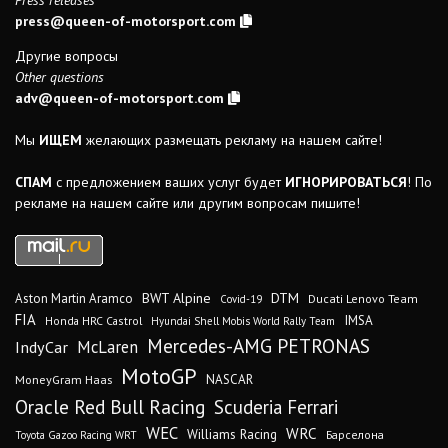
Press releases
press@queen-of-motorsport.com
Другие вопросы
Other questions
adv@queen-of-motorsport.com
Мы
ИЩЕМ
желающих размещать рекламу на нашем сайте!
СПАМ
с предложением ваших услуг будет
ИГНОРИРОВАТЬСЯ
! По
рекламе на нашем сайте или другим вопросам пишите!
DTM
BWT Alpine
Aston Martin Aramco
Ducati Lenovo Team
Covid-19
FIA
IMSA
Honda HRC Castrol
Hyundai Shell Mobis World Rally Team
Mercedes-AMG PETRONAS
IndyCar
McLaren
MotoGP
MoneyGram Haas
NASCAR
Oracle Red Bull Racing
Scuderia Ferrari
WEC
WRC
Williams Racing
Барселона
Toyota Gazoo Racing WRT