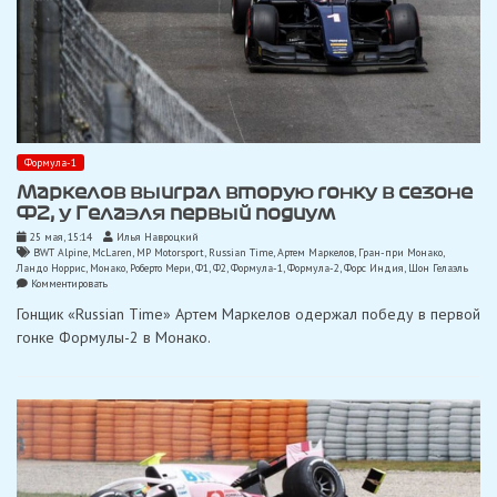
Формула-1
Маркелов выиграл вторую гонку в сезоне
Ф2, у Гелаэля первый подиум
25 мая, 15:14
Илья Навроцкий
BWT Alpine
,
McLaren
,
MP Motorsport
,
Russian Time
,
Артем Маркелов
,
Гран-при Монако
,
Ландо Норрис
,
Монако
,
Роберто Мери
,
Ф1
,
Ф2
,
Формула-1
,
Формула-2
,
Форс Индия
,
Шон Гелаэль
on
Комментировать
Маркелов
Гонщик «Russian Time» Артем Маркелов одержал победу в первой
выиграл
вторую
гонке Формулы-2 в Монако.
гонку
в
сезоне
Ф2,
у
Гелаэля
первый
подиум