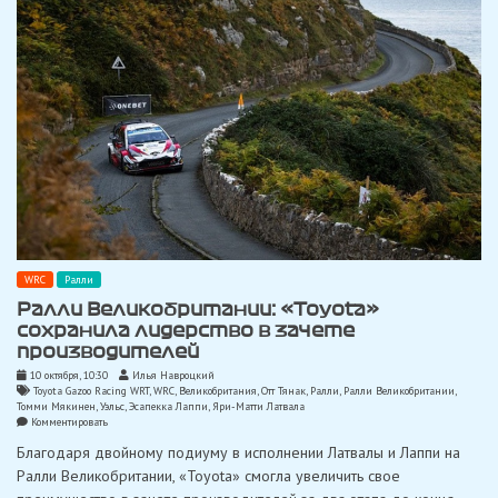
WRC
Ралли
Ралли Великобритании: «Toyota»
сохранила лидерство в зачете
производителей
10 октября, 10:30
Илья Навроцкий
Toyota Gazoo Racing WRT
,
WRC
,
Великобритания
,
Отт Тянак
,
Ралли
,
Ралли Великобритании
,
Томми Мякинен
,
Уэльс
,
Эсапекка Лаппи
,
Яри-Матти Латвала
on
Комментировать
Ралли
Благодаря двойному подиуму в исполнении Латвалы и Лаппи на
Великобритании:
«Toyota»
Ралли Великобритании, «Toyota» смогла увеличить свое
сохранила