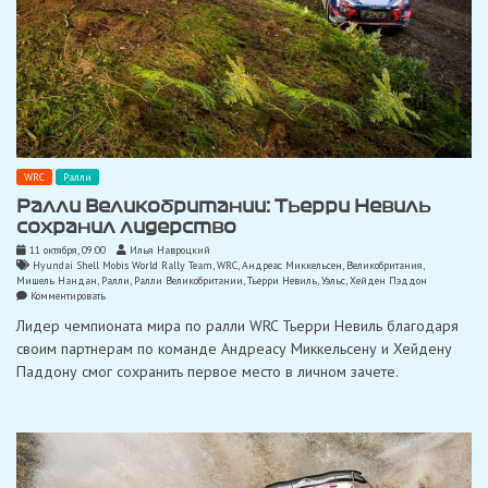
WRC
Ралли
Ралли Великобритании: Тьерри Невиль
сохранил лидерство
11 октября, 09:00
Илья Навроцкий
Hyundai Shell Mobis World Rally Team
,
WRC
,
Андреас Миккельсен
,
Великобритания
,
Мишель Нандан
,
Ралли
,
Ралли Великобритании
,
Тьерри Невиль
,
Уэльс
,
Хейден Пэддон
on
Комментировать
Ралли
Лидер чемпионата мира по ралли WRC Тьерри Невиль благодаря
Великобритании:
Тьерри
своим партнерам по команде Андреасу Миккельсену и Хейдену
Невиль
Паддону смог сохранить первое место в личном зачете.
сохранил
лидерство