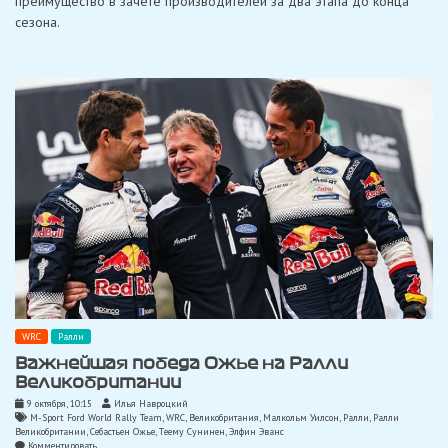
преимущество в зачете производителей за два этапа до конца
лидерство
в
сезона.
зачете
производителей
WRC
Ралли
Важнейшая победа Ожье на Ралли
Великобритании
9 октября, 10:15
Илья Навроцкий
M-Sport Ford World Rally Team
,
WRC
,
Великобритания
,
Малкольм Уилсон
,
Ралли
,
Ралли
Великобритании
,
Себастьен Ожье
,
Тeeму Сунинен
,
Элфин Эванс
on
Комментировать