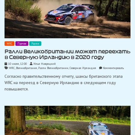
WRC
Прочее
Ралли
Ралли Великобритании может переехать
в Северную Ирландию в 2020 году
10 июля, 12:00
Илья Навроцкий
on
WRC
,
Великобритания
,
Ралли Великобритании
,
Северная Ирландия
Комментировать
Ралли
Согласно правительственному отчету, шансы британского этапа
Великоб
может
WRC на переезд в Северную Ирландию в следующем году
переехат
повышаются.
в
Северну
Ирланд
в
2020
году