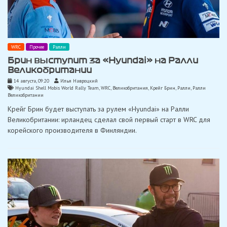
WRC
Прочее
Ралли
Брин выступит за «Hyundai» на Ралли
Великобритании
14 августа, 09:20
Илья Навроцкий
Hyundai Shell Mobis World Rally Team
,
WRC
,
Великобритания
,
Крейг Брин
,
Ралли
,
Ралли
Великобритании
Крейг Брин будет выступать за рулем «Hyundai» на Ралли
Великобритании: ирландец сделал свой первый старт в WRC для
корейского производителя в Финляндии.