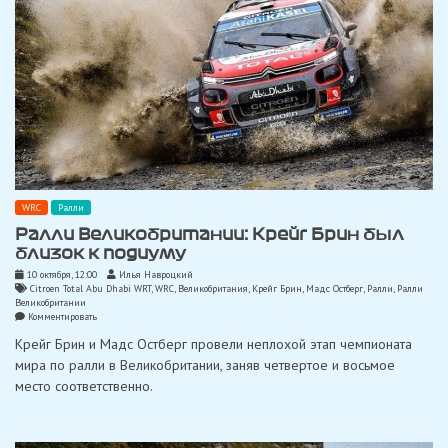
WRC
Ралли
Ралли Великобритании: Крейг Брин был
близок к подиуму
10 октября, 12:00
Илья Навроцкий
Citroen Total Abu Dhabi WRT
,
WRC
,
Великобритания
,
Крейг Брин
,
Мадс Остберг
,
Ралли
,
Ралли
Великобритании
on
Комментировать
Ралли
Крейг Брин и Мадс Остберг провели неплохой этап чемпионата
Великобритании:
Крейг
мира по ралли в Великобритании, заняв четвертое и восьмое
Брин
место соответственно.
был
близок
к
подиуму