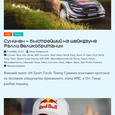
WRC
Ралли
Сунинен — быстрейший на шейкдауне
Ралли Великобритания
4 октября, 22:53
Илья Навроцкий
Citroen Total Abu Dhabi WRT
,
Hyundai Shell Mobis World Rally Team
,
M-Sport Ford World
Rally Team
,
Toyota Gazoo Racing WRT
,
WRC
,
Великобритания
,
Отт Тянак
,
Ралли
,
Ралли
Великобритании
,
Себастьен Ожье
,
Тeeму Сунинен
,
Уэльс
,
Элфин Эванс
,
Яри-Матти Латвала
on
Комментировать
Сунинен
Финский пилот «M-Sport Ford» Теему Сунинен возглавил протокол
—
быстрейший
на тестовом спецучастке британского этапа WRC, а Отт Тянак
на
разбил машину.
шейкдауне
Ралли
Великобритания