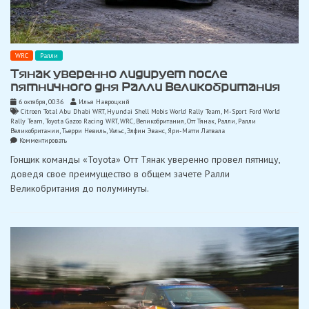
WRC
Ралли
Тянак уверенно лидирует после
пятничного дня Ралли Великобритания
6 октября, 00:36
Илья Навроцкий
Citroen Total Abu Dhabi WRT
,
Hyundai Shell Mobis World Rally Team
,
M-Sport Ford World
Rally Team
,
Toyota Gazoo Racing WRT
,
WRC
,
Великобритания
,
Отт Тянак
,
Ралли
,
Ралли
Великобритании
,
Тьерри Невиль
,
Уэльс
,
Элфин Эванс
,
Яри-Матти Латвала
on
Комментировать
Тянак
Гонщик команды «Toyota» Отт Тянак уверенно провел пятницу,
уверенно
лидирует
доведя свое преимущество в общем зачете Ралли
после
Великобритания до полуминуты.
пятничного
дня
Ралли
Великобритания