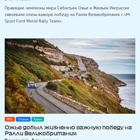
Важнейшая
Правящие чемпионы мира Себастьен Ожье и Жюльен Инграссия
победа
Ожье
завоевали очень важную победу на Ралли Великобритания с «M-
на
Sport Ford World Rally Team».
Ралли
Великобритании
WRC
Главное
Ралли
Ожье добыл жизненно важную победу на
Ралли Великобритания