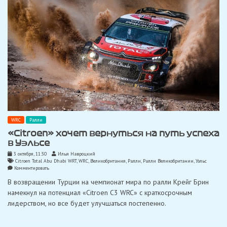
WRC
Ралли
«Citroen» хочет вернуться на путь успеха
в Уэльсе
3 октября, 11:30
Илья Навроцкий
Citroen Total Abu Dhabi WRT
,
WRC
,
Великобритания
,
Ралли
,
Ралли Великобритании
,
Уэльс
on
Комментировать
«Citroen»
В возвращении Турции на чемпионат мира по ралли Крейг Брин
хочет
вернуться
намекнул на потенциал «Citroen C3 WRC» с краткосрочным
на
лидерством, но все будет улучшаться постепенно.
путь
успеха
в
Уэльсе