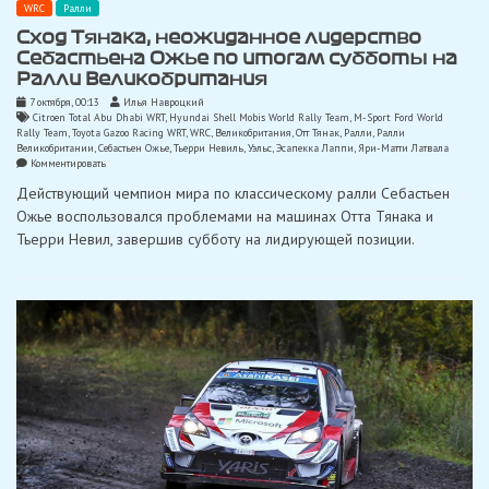
WRC
Ралли
Сход Тянака, неожиданное лидерство
Себастьена Ожье по итогам субботы на
Ралли Великобритания
7 октября, 00:13
Илья Навроцкий
Citroen Total Abu Dhabi WRT
,
Hyundai Shell Mobis World Rally Team
,
M-Sport Ford World
Rally Team
,
Toyota Gazoo Racing WRT
,
WRC
,
Великобритания
,
Отт Тянак
,
Ралли
,
Ралли
Великобритании
,
Себастьен Ожье
,
Тьерри Невиль
,
Уэльс
,
Эсапекка Лаппи
,
Яри-Матти Латвала
on
Комментировать
Сход
Действующий чемпион мира по классическому ралли Себастьен
Тянака,
неожиданное
Ожье воспользовался проблемами на машинах Отта Тянака и
лидерство
Тьерри Невил, завершив субботу на лидирующей позиции.
Себастьена
Ожье
по
итогам
субботы
на
Ралли
Великобритания