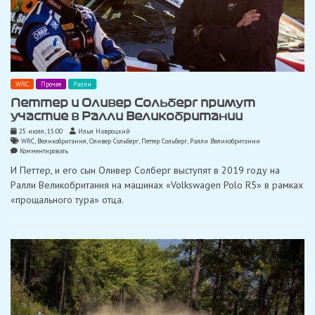
WRC
Прочее
Ралли
Петтер и Оливер Сольберг примут
участие в Ралли Великобритании
25 июля, 15:00
Илья Навроцкий
WRC
,
Великобритания
,
Оливер Сольберг
,
Петтер Сольберг
,
Ралли Великобритании
on
Комментировать
Петтер
И Петтер, и его сын Оливер Солберг выступят в 2019 году на
и
Оливер
Ралли Великобритания на машинах «Volkswagen Polo R5» в рамках
Сольберг
«прощального тура» отца.
примут
участие
в
Ралли
Великобритании