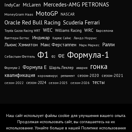
Mercedes-AMG PETRONAS
IndyCar
McLaren
MotoGP
MoneyGram Haas
NASCAR
Oracle Red Bull Racing
Scuderia Ferrari
WEC
WRC
Williams Racing
Барселона
Toyota Gazoo Racing WRT
Индикар
Валттери Боттас
Ландо Норрис
Карлос Сайнс
Ралли
Льюис Хэмилтон
Макс Ферстаппен
Марк Маркес
Ф1
Формула-1
ФЕ
Себастьян Феттель
Ф2
гонка
Формула Е
Шарль Леклер
авария
Формула-2
квалификация
сезон-2020
сезон-2021
коронавирус
регламент
тесты
сезон-2024
сезон-2022
сезон-2025
сезон-2026
Наш сайт использует файлы cookie для улучшения вашего опыта.
Продолжая использовать сайт, вы соглашаетесь на их
использование. Узнайте больше в нашей
Политике использования