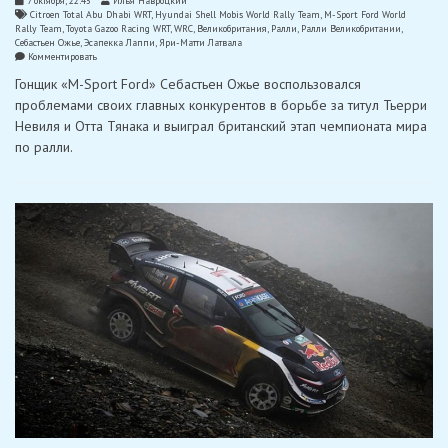
7 октября, 22:45
Илья Навроцкий
Citroen Total Abu Dhabi WRT
,
Hyundai Shell Mobis World Rally Team
,
M-Sport Ford World
Rally Team
,
Toyota Gazoo Racing WRT
,
WRC
,
Великобритания
,
Ралли
,
Ралли Великобритании
,
Себастьен Ожье
,
Эсапекка Лаппи
,
Яри-Матти Латвала
on
Комментировать
Ожье
Гонщик «M-Sport Ford» Себастьен Ожье воспользовался
добыл
жизненно
проблемами своих главных конкурентов в борьбе за титул Тьерри
важную
Невиля и Отта Тянака и выиграл британский этап чемпионата мира
победу
на
по ралли.
Ралли
Великобритания