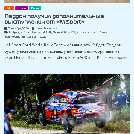
WRC
Прочее
Ралли
Пэддон получил дополнительные
выступления от «M-Sport»
7 сентября, 08:30
Илья Навроцкий
M-Sport
,
M-Sport Ford World Rally Team
,
WRC
,
WRC2
,
Ралли Австралии
,
Ралли
Великобритании
,
Хейден Пэддон
«M-Sport Ford World Rally Team» объявил, что Хейден Пэддон
будет участвовать за их команду на Ралли Великобритании на
«Ford Fiesta R5», а затем на «Ford Fiesta WRC» на Ралли Австралии.