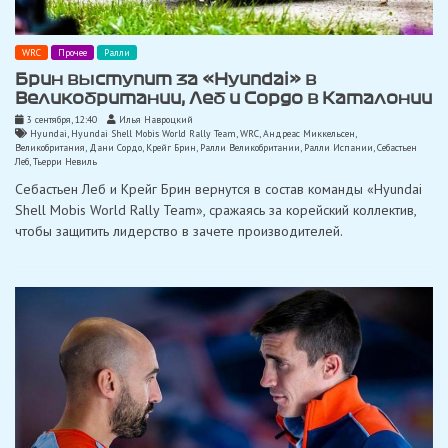
WRC
Прочее
Ралли
Брин выступит за «Hyundai» в
Великобритании, Леб и Сордо в Каталонии
3 сентября, 12:40
Илья Навроцкий
Hyundai
,
Hyundai Shell Mobis World Rally Team
,
WRC
,
Андреас Миккельсен
,
Великобритания
,
Дани Сордо
,
Крейг Брин
,
Ралли Великобритании
,
Ралли Испании
,
Себастьен
Леб
,
Тьерри Невиль
Себастьен Леб и Крейг Брин вернутся в состав команды «Hyundai
Shell Mobis World Rally Team», сражаясь за корейский коллектив,
чтобы защитить лидерство в зачете производителей.