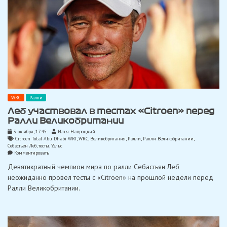
WRC
Ралли
Леб участвовал в тестах «Citroen» перед
Ралли Великобритании
3 октября, 17:45
Илья Навроцкий
Citroen Total Abu Dhabi WRT
,
WRC
,
Великобритания
,
Ралли
,
Ралли Великобритании
,
Себастьен Леб
,
тесты
,
Уэльс
on
Комментировать
Леб
Девятикратный чемпион мира по ралли Себастьян Леб
участвовал
в
неожиданно провел тесты с «Citroen» на прошлой недели перед
тестах
Ралли Великобритании.
«Citroen»
перед
Ралли
Великобритании