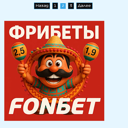
Навигация
Назад
1
3
Далее
2
по
записям