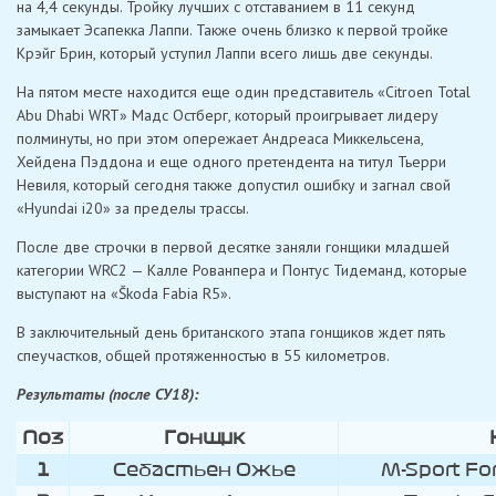
на 4,4 секунды. Тройку лучших с отставанием в 11 секунд
замыкает Эсапекка Лаппи. Также очень близко к первой тройке
Крэйг Брин, который уступил Лаппи всего лишь две секунды.
На пятом месте находится еще один представитель «Citroen Total
Abu Dhabi WRT» Мадс Остберг, который проигрывает лидеру
полминуты, но при этом опережает Андреаса Миккельсена,
Хейдена Пэддона и еще одного претендента на титул Тьерри
Невиля, который сегодня также допустил ошибку и загнал свой
«Hyundai i20» за пределы трассы.
После две строчки в первой десятке заняли гонщики младшей
категории WRC2 — Калле Рованпера и Понтус Тидеманд, которые
выступают на «Škoda Fabia R5».
В заключительный день британского этапа гонщиков ждет пять
спеучастков, общей протяженностью в 55 километров.
Результаты (после СУ18):
Поз
Гонщик
1
Себастьен Ожье
M-Sport Fo