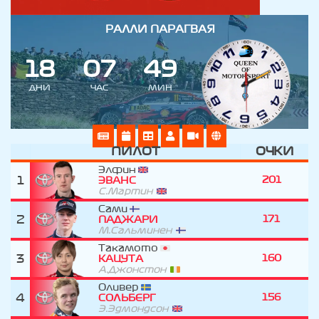
РАЛЛИ ПАРАГВАЯ
1
8
0
7
4
9
ДНИ
ЧАС
МИН
ПИЛОТ
ОЧКИ
Элфин
1
201
ЭВАНС
С.Мартин
Сами
2
171
ПАДЖАРИ
М.Сальминен
Такамото
3
160
КАЦУТА
А.Джонстон
Оливер
4
156
СОЛЬБЕРГ
Э.Эдмондсон