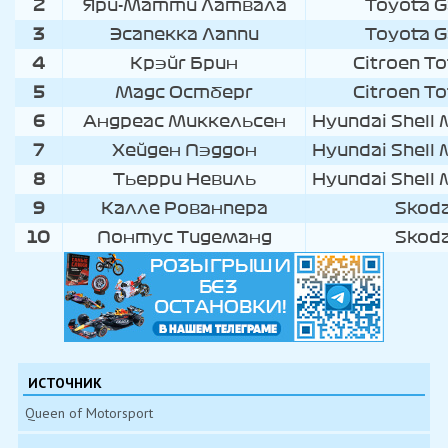
2
Яри-Матти Латвала
Toyota 
3
Эсапекка Лаппи
Toyota 
4
Крэйг Брин
Citroen T
5
Мадс Остберг
Citroen T
6
Андреас Миккельсен
Hyundai Shell 
7
Хейден Пэддон
Hyundai Shell 
8
Тьерри Невиль
Hyundai Shell 
9
Калле Рованпера
Skoda
10
Понтус Тидеманд
Skoda
ИСТОЧНИК
Queen of Motorsport