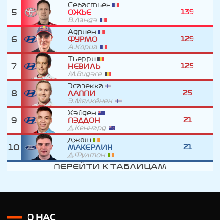
Себастьен
5
139
ОЖЬЕ
В.Ландэ
Адриен
6
129
ФУРМО
А.Кориа
Тьерри
7
125
НЕВИЛЬ
М.Видэге
Эсапекка
8
25
ЛАППИ
Э.Мялкёнен
Хэйден
9
21
ПЭДДОН
Д.Кеннард
Джош
10
21
МАКЕРЛИН
Д.Фултон
ПЕРЕЙТИ К ТАБЛИЦАМ
О НАС