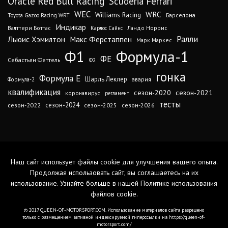
Oracle Red Bull Racing
Scuderia Ferrari
WEC
WRC
Williams Racing
Барселона
Toyota Gazoo Racing WRT
Индикар
Валттери Боттас
Ландо Норрис
Карлос Сайнс
Ралли
Льюис Хэмилтон
Макс Ферстаппен
Марк Маркес
Ф1
Формула-1
ФЕ
Себастьян Феттель
Ф2
гонка
Формула Е
Шарль Леклер
авария
Формула-2
квалификация
сезон-2020
сезон-2021
коронавирус
регламент
тесты
сезон-2024
сезон-2022
сезон-2025
сезон-2026
Наш сайт использует файлы cookie для улучшения вашего опыта.
Продолжая использовать сайт, вы соглашаетесь на их
использование. Узнайте больше в нашей
Политике использования
файлов cookie
.
© 2017 QUEEN-OF-MOTORSPORT.COM. Использование материалов сайта разрешено
только с размещением активной индексируемой гиперссылки на https://queen-of-
motorsport.com/