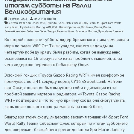
итогам субботы на Ралли
Великобритания
7 октября, 00:13
Илья Навроцкий
Citroen Total Abu Dhabi WRT
,
Hyundai Shell Mobis World Rally Team
,
M-Sport Ford World
Rally Team
,
Toyota Gazoo Racing WRT
,
WRC
,
Великобритания
,
Отт Тянак
,
Ралли
,
Ралли
Великобритании
,
Себастьен Ожье
,
Тьерри Невиль
,
Уэльс
,
Эсапекка Лаппи
,
Яри-Матти Латвала
Во второй половине субботы лидер британского этапа чемпионата
мира по ралли WRC Отт Тянак увидел, как его надежды на
четвертую победу кряду были разбиты, когда он вынужденно
остановился на 16 спецучастке из-за проблем с машиной, из-за
чего лидерство перешло к Себастьену Ожье.
Эстонский гонщик «Toyota Gazoo Racing WRT» имел комфортное
преимущество в 41 секунду перед СУ16 «Sweet Lamb Hafren»
над Ожье, однако он был вынужден сойти с дистанции из-за
пробитой защиты картера и радиатора. «»Toyota Gazoo Racing
WRT» подтвердила, что точную причину схода они смогут узнать
лишь после полного осмотра машины на своей базе.
Благодаря этому сходу, лидерство захватил гонщик «M-Sport Ford
World Rally Team» Себастьен Ожье, который по итогам субботнего
дня опережает ближайшего преследователя Яри-Матти Латвалу