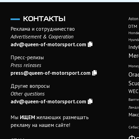
КОНТАКТЫ
Aston
DTM
Реклама и сотрудничество
Honda
Advertisement & Cooperation
Hyunda
adv@queen-of-motorsport.com
Indy
Mer
Пресс-релизы
Press releases
Mone
press@queen-of-motorsport.com
Ora
Scud
Другие вопросы
WEC
Other questions
Валтте
adv@queen-of-motorsport.com
Ландо
Макс
Мы
ИЩЕМ
желающих размещать
рекламу на нашем сайте!
Себас
Фо