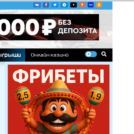
угих гоночных серий
ыгрыши
Онлайн казино