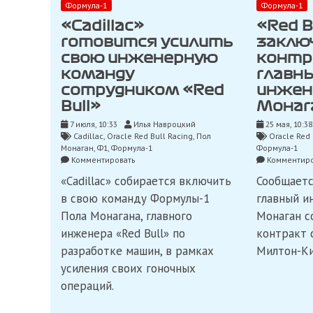
Формула-1
Формула-1
«Cadillac»
«Red B
готовится усилить
заклю
свою инженерную
контр
команду
главн
сотрудником «Red
инжен
Bull»
Монаг
7 июля, 10:33
Илья Навроцкий
25 мая, 10:38
Cadillac
,
Oracle Red Bull Racing
,
Пол
Oracle Red 
Монаган
,
Ф1
,
Формула-1
Формула-1
on
Комментировать
Комментиро
«Cadillac»
«Cadillac» собирается включить
Сообщаетс
готовится
усилить
в свою команду Формулы-1
главный и
свою
Пола Монагана, главного
Монаган с
инженерную
команду
инженера «Red Bull» по
контракт 
сотрудником
разработке машин, в рамках
Милтон-Ки
«Red
усиления своих гоночных
Bull»
операций.