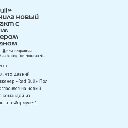
ull»
чила новый
акт с
ым
ером
аном
Илья Навроцкий
Bull Racing
,
Пол Монаган
,
Ф1
,
on
вать
«Red
я, что давний
Bull»
заключила
нженер «Red Bull» Пол
новый
огласился на новый
контракт
с
с командой из
главным
нса в Формуле-1.
инженером
Монаганом