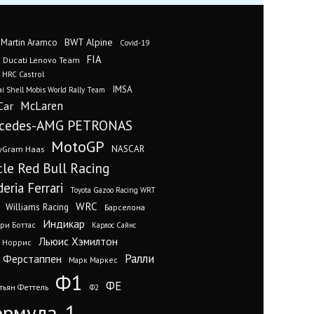
BWT Alpine
 Martin Aramco
Covid-19
FIA
Ducati Lenovo Team
 HRC Castrol
IMSA
i Shell Mobis World Rally Team
Car
McLaren
cedes-AMG PETRONAS
MotoGP
yGram Haas
NASCAR
cle Red Bull Racing
eria Ferrari
Toyota Gazoo Racing WRT
WRC
Williams Racing
Барселона
Индикар
ри Боттас
Карлос Сайнс
Льюис Хэмилтон
 Норрис
Ралли
 Ферстаппен
Марк Маркес
Ф1
ФЕ
тьян Феттель
Ф2
рмула-1