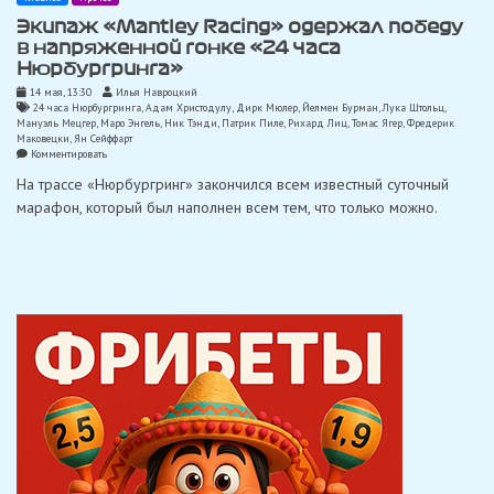
Экипаж «Mantley Racing» одержал победу
в напряженной гонке «24 часа
Нюрбургринга»
14 мая, 13:30
Илья Навроцкий
24 часа Нюрбургринга
,
Адам Христодулу
,
Дирк Мюлер
,
Йелмен Бурман
,
Лука Штольц
,
Мануэль Мецгер
,
Маро Энгель
,
Ник Тэнди
,
Патрик Пиле
,
Рихард Лиц
,
Томас Ягер
,
Фредерик
Маковецки
,
Ян Сейффарт
on
Комментировать
Экипаж
На трассе «Нюрбургринг» закончился всем известный суточный
«Mantley
Racing»
марафон, который был наполнен всем тем, что только можно.
одержал
победу
в
напряженной
гонке
«24
часа
Нюрбургринга»