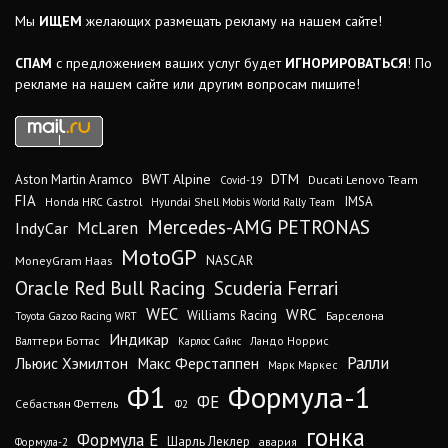
Мы
ИЩЕМ
желающих размещать рекламу на нашем сайте!
СПАМ
с предложением ваших услуг будет
ИГНОРИРОВАТЬСЯ
! По
рекламе на нашем сайте или другим вопросам пишите!
DTM
BWT Alpine
Aston Martin Aramco
Ducati Lenovo Team
Covid-19
FIA
IMSA
Honda HRC Castrol
Hyundai Shell Mobis World Rally Team
Mercedes-AMG PETRONAS
IndyCar
McLaren
MotoGP
MoneyGram Haas
NASCAR
Oracle Red Bull Racing
Scuderia Ferrari
WEC
WRC
Williams Racing
Барселона
Toyota Gazoo Racing WRT
Индикар
Валттери Боттас
Ландо Норрис
Карлос Сайнс
Ралли
Льюис Хэмилтон
Макс Ферстаппен
Марк Маркес
Ф1
Формула-1
ФЕ
Себастьян Феттель
Ф2
гонка
Формула Е
Шарль Леклер
авария
Формула-2