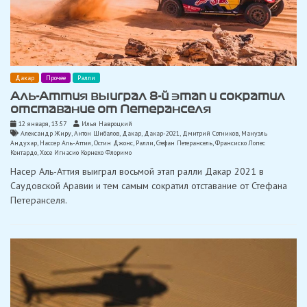
Дакар
Прочее
Ралли
Аль-Аттия выиграл 8-й этап и сократил
отставание от Петеранселя
12 января, 13:57
Илья Навроцкий
Александр Жиру
,
Антон Шибалов
,
Дакар
,
Дакар-2021
,
Дмитрий Сотников
,
Мануэль
Андухар
,
Нассер Аль-Аттия
,
Остин Джонс
,
Ралли
,
Стефан Петерансель
,
Франсиско Лопес
Контардо
,
Хосе Игнасио Корнехо Флоримо
Насер Аль-Аттия выиграл восьмой этап ралли Дакар 2021 в
Саудовской Аравии и тем самым сократил отставание от Стефана
Петеранселя.