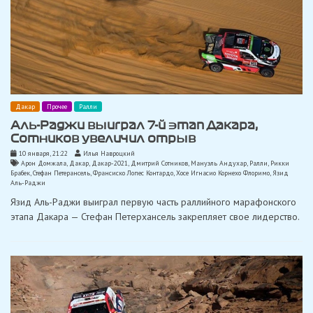
Дакар
Прочее
Ралли
Аль-Раджи выиграл 7-й этап Дакара,
Сотников увеличил отрыв
10 января, 21:22
Илья Навроцкий
Арон Домжала
,
Дакар
,
Дакар-2021
,
Дмитрий Сотников
,
Мануэль Андухар
,
Ралли
,
Рикки
Брабек
,
Стефан Петерансель
,
Франсиско Лопес Контардо
,
Хосе Игнасио Корнехо Флоримо
,
Язид
Аль-Раджи
Язид Аль-Раджи выиграл первую часть раллийного марафонского
этапа Дакара — Стефан Петерхансель закрепляет свое лидерство.