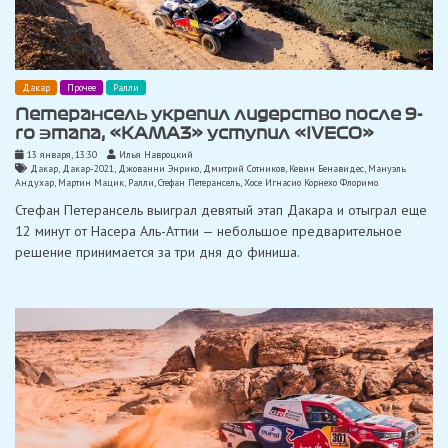
Дакар
Прочее
Ралли
Петерансель укрепил лидерство после 9-
го этапа, «КАМАЗ» уступил «IVECO»
13 января, 13:30
Илья Навроцкий
Дакар
,
Дакар-2021
,
Джованни Энрико
,
Дмитрий Сотников
,
Кевин Бенавидес
,
Мануэль
Андухар
,
Мартин Мацик
,
Ралли
,
Стефан Петерансель
,
Хосе Игнасио Корнехо Флоримо
Стефан Петерансель выиграл девятый этап Дакара и отыграл еще
12 минут от Насера ​​Аль-Аттии — небольшое предварительное
решение принимается за три дня до финиша.