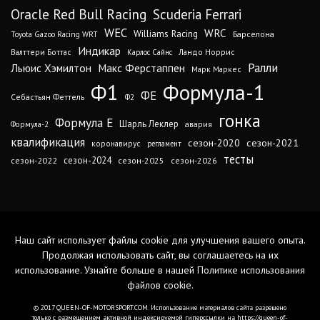
Oracle Red Bull Racing
Scuderia Ferrari
WEC
WRC
Williams Racing
Барселона
Toyota Gazoo Racing WRT
Индикар
Валттери Боттас
Ландо Норрис
Карлос Сайнс
Ралли
Льюис Хэмилтон
Макс Ферстаппен
Марк Маркес
Ф1
Формула-1
ФЕ
Себастьян Феттель
Ф2
гонка
Формула Е
Шарль Леклер
авария
Формула-2
квалификация
сезон-2020
сезон-2021
коронавирус
регламент
тесты
сезон-2024
сезон-2022
сезон-2025
сезон-2026
Наш сайт использует файлы cookie для улучшения вашего опыта.
Продолжая использовать сайт, вы соглашаетесь на их
использование. Узнайте больше в нашей
Политике использования
файлов cookie
.
© 2017 QUEEN-OF-MOTORSPORT.COM. Использование материалов сайта разрешено
только с размещением активной индексируемой гиперссылки на https://queen-of-