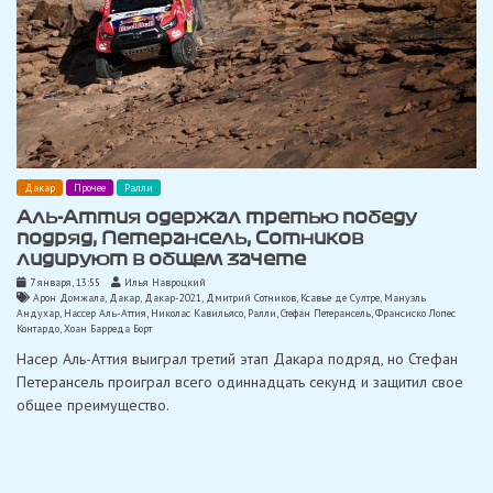
Дакар
Прочее
Ралли
Аль-Аттия одержал третью победу
подряд, Петерансель, Сотников
лидируют в общем зачете
7 января, 13:55
Илья Навроцкий
Арон Домжала
,
Дакар
,
Дакар-2021
,
Дмитрий Сотников
,
Ксавье де Султре
,
Мануэль
Андухар
,
Нассер Аль-Аттия
,
Николас Кавильясо
,
Ралли
,
Стефан Петерансель
,
Франсиско Лопес
Контардо
,
Хоан Барреда Борт
Насер Аль-Аттия выиграл третий этап Дакара подряд, но Стефан
Петерансель проиграл всего одиннадцать секунд и защитил свое
общее преимущество.