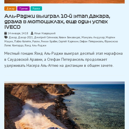
Дакар
Прочее
Ралли
Аль-Раджи выиграл 10-й этап Дакара,
драма в мотоциклах, еще один успех
IVECO
14 января, 14:18
Илья Навроцкий
Дакар
,
Дакар-2021
,
Дмитрий Сотников
,
Кевин Бенавидес
,
Мануэль Андухар
,
Мартин
Мацик
,
Пабло Копетти
,
Ралли
,
Рикки Брабек
,
Сергей Карякин
,
Стефан Петерансель
,
Франсиско
Лопес Контардо
,
Язид Аль-Раджи
Местный гонщик Язид Аль-Раджи выиграл десятый этап марафона
в Саудовской Аравии, а Стефан Петерансель продолжает
удерживать Насера ​​Аль-Аттию на дистанции в общем зачете.