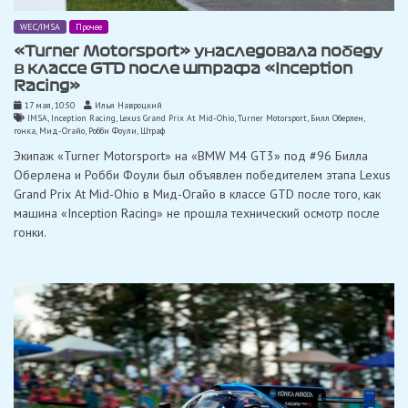
WEC/IMSA
Прочее
«Turner Motorsport» унаследовала победу
в классе GTD после штрафа «Inception
Racing»
17 мая, 10:50
Илья Навроцкий
IMSA
,
Inception Racing
,
Lexus Grand Prix At Mid-Ohio
,
Turner Motorsport
,
Билл Оберлен
,
гонка
,
Мид-Огайо
,
Робби Фоули
,
Штраф
Экипаж «Turner Motorsport» на «BMW M4 GT3» под #96 Билла
Оберлена и Робби Фоули был объявлен победителем этапа Lexus
Grand Prix At Mid-Ohio в Мид-Огайо в классе GTD после того, как
машина «Inception Racing» не прошла технический осмотр после
гонки.