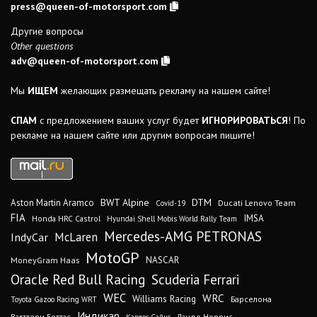
press@queen-of-motorsport.com
Другие вопросы
Other questions
adv@queen-of-motorsport.com
Мы
ИЩЕМ
желающих размещать рекламу на нашем сайте!
СПАМ
с предложением ваших услуг будет
ИГНОРИРОВАТЬСЯ
! По
рекламе на нашем сайте или другим вопросам пишите!
DTM
BWT Alpine
Aston Martin Aramco
Ducati Lenovo Team
Covid-19
FIA
IMSA
Honda HRC Castrol
Hyundai Shell Mobis World Rally Team
Mercedes-AMG PETRONAS
IndyCar
McLaren
MotoGP
MoneyGram Haas
NASCAR
Oracle Red Bull Racing
Scuderia Ferrari
WEC
WRC
Williams Racing
Барселона
Toyota Gazoo Racing WRT
Индикар
Валттери Боттас
Ландо Норрис
Карлос Сайнс