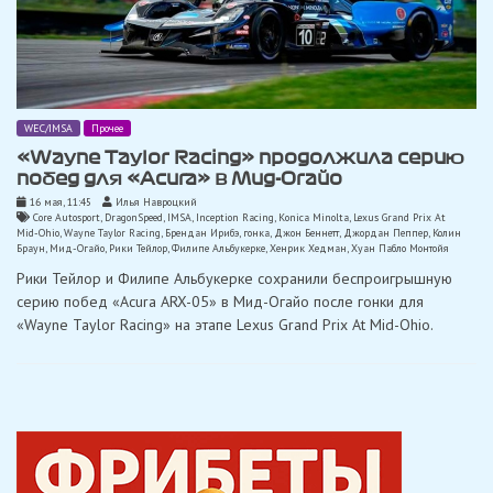
WEC/IMSA
Прочее
«Wayne Taylor Racing» продолжила серию
побед для «Acura» в Мид-Огайо
16 мая, 11:45
Илья Навроцкий
Core Autosport
,
DragonSpeed
,
IMSA
,
Inception Racing
,
Konica Minolta
,
Lexus Grand Prix At
Mid-Ohio
,
Wayne Taylor Racing
,
Брендан Ирибэ
,
гонка
,
Джон Беннетт
,
Джордан Пеппер
,
Колин
Браун
,
Мид-Огайо
,
Рики Тейлор
,
Филипе Альбукерке
,
Хенрик Хедман
,
Хуан Пабло Монтойя
Рики Тейлор и Филипе Альбукерке сохранили беспроигрышную
серию побед «Acura ARX-05» в Мид-Огайо после гонки для
«Wayne Taylor Racing» на этапе Lexus Grand Prix At Mid-Ohio.