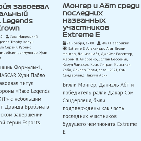
Монгер и Абт среди
йя завоевал
последних
альный
названных
 Legends
участников
 Crown
Extreme E
20
Илья Навроцкий
gends Trophy
,
Карун
21 ноября, 17:00
Илья Навроцкий
ль Сервия
,
Рубенс
Extreme E
,
Алехандро Агаг
,
Билли
имрейсинг
,
симулятор
,
Хуан
Монгер
,
Даниэль Абт
,
Джеймс Росситер
,
я
Жером Д'Амброзио
,
Золтан Бессеньи
,
Карун Чандхок
,
Крис Инграм
,
Кристиан
нщик Формулы-1,
Сабо
,
Оливер Терви
,
сезон-2021
,
Сэм
 NASCAR Хуан Пабло
Сандерленд
,
Такума Аоки
авоевал титул
Билли Монгер, Даниэль Абт и
ороны «Race Legends
победитель ралли Дакар Сэм
KiT» с небольшим
Сандерленд были
т Дэвида Брэбэма в
подтверждены как часть
ском завершении
последних участников
ой серии Esports.
будущего чемпионата Extreme
E.