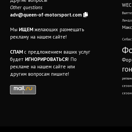
WEC
Other questions
Валтте
adv@queen-of-motorsport.com
Ландо
Макс
Мы
ИЩЕМ
желающих размещать
рекламу на нашем сайте!
Себас
Фо
СПАМ
с предложением ваших услуг
будет
ИГНОРИРОВАТЬСЯ
! По
Фор
рекламе на нашем сайте или
го
другим вопросам пишите!
реглам
сезон
сезон