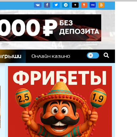
угих гоночных серий
ыгрыши
Онлайн казино