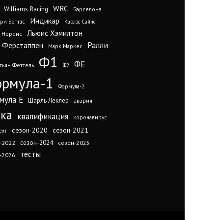
WRC
Williams Racing
Барселона
Индикар
ри Боттас
Карлос Сайнс
Льюис Хэмилтон
 Норрис
Ралли
 Ферстаппен
Марк Маркес
Ф1
ФЕ
тьян Феттель
Ф2
рмула-1
Формула-2
мула Е
Шарль Леклер
авария
нка
квалификация
коронавирус
сезон-2020
сезон-2021
ент
сезон-2024
-2022
сезон-2025
тесты
-2026