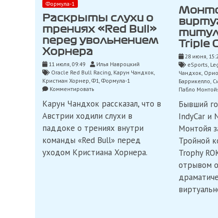
Формула-1
Монто
Раскрыты слухи о
вирту
трениях «Red Bull»
титул
перед увольнением
Triple
Хорнера
28 июня, 15:
11 июля, 09:49
Илья Навроцкий
eSports
,
Le
Oracle Red Bull Racing
,
Карун Чандхок
,
Чандхок
,
Орио
Кристиан Хорнер
,
Ф1
,
Формула-1
Баррикелло
,
С
on
Комментировать
Пабло Монтой
Раскрыты
Карун Чандхок рассказал, что в
Бывший го
слухи
о
Австрии ходили слухи в
IndyCar и
трениях
паддоке о трениях внутри
Монтойя з
«Red
Bull»
команды «Red Bull» перед
Тройной к
перед
уходом Кристиана Хорнера.
Trophy RO
увольнением
Хорнера
отрывом о
драматиче
виртуальн