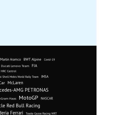
BWT Alpine
 Martin Aramco
Covid-19
FIA
Ducati Lenovo Team
 HRC Castrol
IMSA
i Shell Mobis World Rally Team
Car
McLaren
cedes-AMG PETRONAS
MotoGP
yGram Haas
NASCAR
cle Red Bull Racing
eria Ferrari
Toyota Gazoo Racing WRT