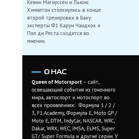
Кевин Магнуссен и Льюис
Ф1
раскритиковали
Хэмилтон столкнулись в конце
Магнуссена
второй тренировки в Баку:
после
дуэли
эксперты Ф1 Карун Чандхок и
с
Пол ди Реста сходятся во
Хэмилтоном
мнении.
О НАС
Queen of Motorsport
– сайт,
освещающий события из гоночного
мира, автоспорт и мотоспорт во
всех проявлениях: Формула 1 / 2 /
3, F1 Academy, Формула Е, Moto GP /
Moto E, DTM, IndyCar, NASCAR, WRC,
Dakar, WRX, WEC, IMSA, ELMS, Super
GT/ Super Formula и другие серии. У