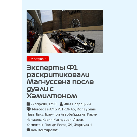
Формула-1
Эксперты Ф1
раскритиковали
Магнуссена после
дуэли с
Хэмилтоном
27 апреля, 12:00
Илья Навроцкий
Mercedes-AMG PETRONAS
,
MoneyGram
Haas
,
Баку
,
Гран-при Азербайджана
,
Карун
Чандхок
,
Кевин Магнуссен
,
Льюис
Хэмилтон
,
Пол ди Реста
,
Ф1
,
Формула-1
on
Комментировать
Эксперты