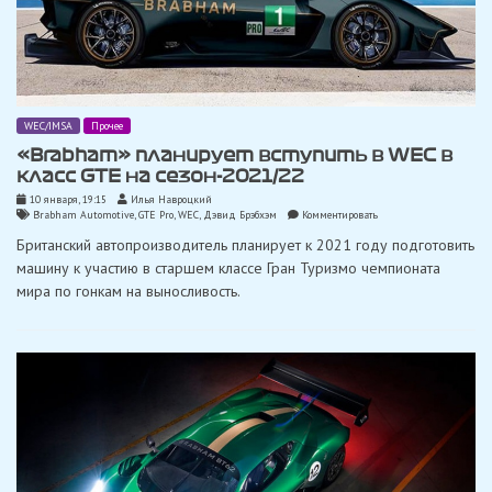
WEC/IMSA
Прочее
«Brabham» планирует вступить в WEC в
класс GTE на сезон-2021/22
10 января, 19:15
Илья Навроцкий
on
Brabham Automotive
,
GTE Pro
,
WEC
,
Дэвид Брэбхэм
Комментировать
«Brabham»
Британский автопроизводитель планирует к 2021 году подготовить
планирует
вступить
машину к участию в старшем классе Гран Туризмо чемпионата
в
мира по гонкам на выносливость.
WEC
в
класс
GTE
на
сезон-2021/22