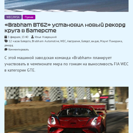
WEC/IMSA
Прочее
«Brabham BT62» установил новый рекорд
круга в Батерсте
3 февраля, 13:40
Илья Навроцкий
12 часов Батерста
,
Brabham Automotive
,
WEC
,
Австралия
,
Батерст
,
видео
,
Маунт Панорама
,
рекорд
on
Комментировать
«Brabham
С этой машиной заводская команда «Brabham» планирует
BT62»
установил
участвовать в чемпионате мира по гонкам на выносливость FIA WEC
новый
в категории GTE.
рекорд
круга
в
Батерсте