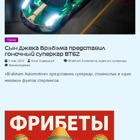
Прочее
Сын Джека Брэбэма представил
гоночный суперкар BT62
3 мая, 18:25
Илья Навроцкий
Brabham Automotive
,
supercars
,
суперкары
on
Комментировать
Сын
«Brabham Automotive» представила суперкар, стоимостью в один
Джека
Брэбэма
миллион фунтов стерлингов.
представил
гоночный
суперкар
BT62