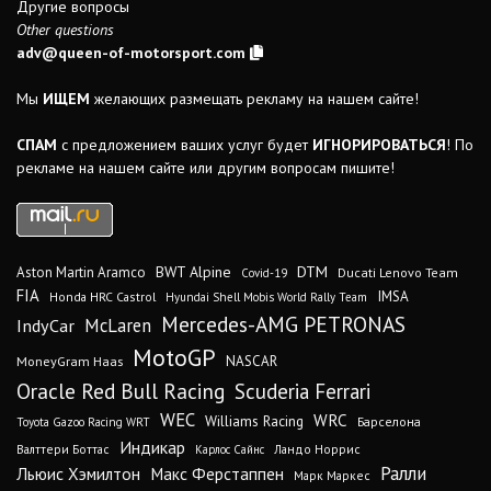
Другие вопросы
Other questions
adv@queen-of-motorsport.com
Мы
ИЩЕМ
желающих размещать рекламу на нашем сайте!
СПАМ
с предложением ваших услуг будет
ИГНОРИРОВАТЬСЯ
! По
рекламе на нашем сайте или другим вопросам пишите!
DTM
BWT Alpine
Aston Martin Aramco
Ducati Lenovo Team
Covid-19
FIA
IMSA
Honda HRC Castrol
Hyundai Shell Mobis World Rally Team
Mercedes-AMG PETRONAS
IndyCar
McLaren
MotoGP
MoneyGram Haas
NASCAR
Oracle Red Bull Racing
Scuderia Ferrari
WEC
WRC
Williams Racing
Барселона
Toyota Gazoo Racing WRT
Индикар
Валттери Боттас
Ландо Норрис
Карлос Сайнс
Ралли
Льюис Хэмилтон
Макс Ферстаппен
Марк Маркес