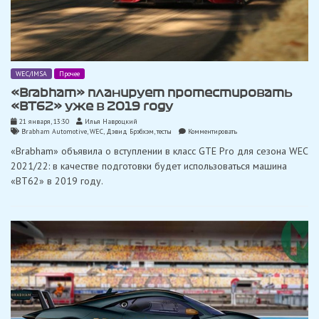
WEC/IMSA
Прочее
«Brabham» планирует протестировать
«BT62» уже в 2019 году
21 января, 13:30
Илья Навроцкий
on
Brabham Automotive
,
WEC
,
Дэвид Брэбхэм
,
тесты
Комментировать
«Brabham»
«Brabham» объявила о вступлении в класс GTE Pro для сезона WEC
планирует
протестировать
2021/22: в качестве подготовки будет использоваться машина
«BT62»
«BT62» в 2019 году.
уже
в
2019
году