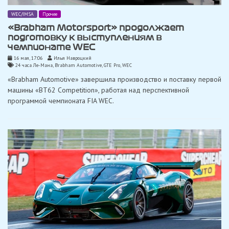
WEC/IMSA
Прочее
«Brabham Motorsport» продолжает
подготовку к выступлениям в
чемпионате WEC
16 мая, 17:06
Илья Навроцкий
24 часа Ле-Мана
,
Brabham Automotive
,
GTE Pro
,
WEC
«Brabham Automotive» завершила производство и поставку первой
машины «BT62 Competition», работая над перспективной
программой чемпионата FIA WEC.